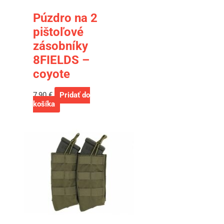
Púzdro na 2
pištoľové
zásobníky
8FIELDS –
coyote
7,90
€
Pridať do
košíka