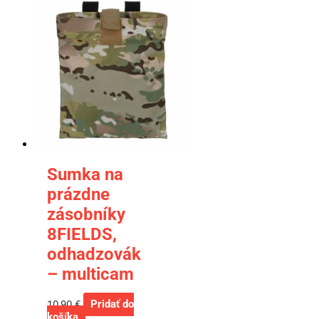
Sumka na
prázdne
zásobníky
8FIELDS,
odhadzovák
– multicam
10,90
€
Pridať do
košíka