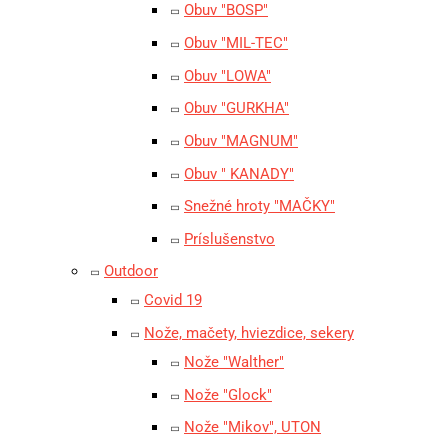
Obuv "BOSP"
Obuv "MIL-TEC"
Obuv "LOWA"
Obuv "GURKHA"
Obuv "MAGNUM"
Obuv " KANADY"
Snežné hroty "MAČKY"
Príslušenstvo
Outdoor
Covid 19
Nože, mačety, hviezdice, sekery
Nože "Walther"
Nože "Glock"
Nože "Mikov", UTON