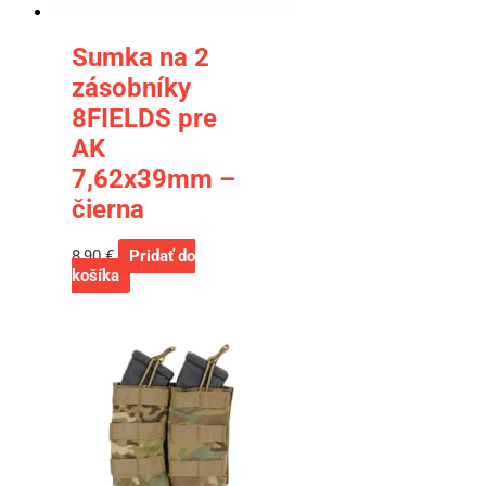
Sumka na 2
zásobníky
8FIELDS pre
AK
7,62x39mm –
čierna
8,90
€
Pridať do
košíka