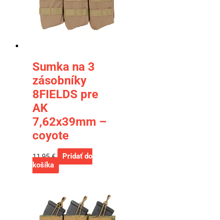
Sumka na 3
zásobníky
8FIELDS pre
AK
7,62x39mm –
coyote
11,95
€
Pridať do
košíka