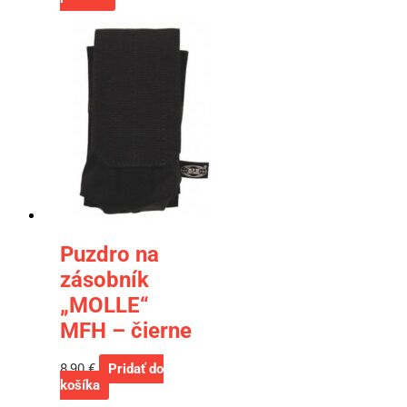
Puzdro na
zásobník
„MOLLE“
MFH – čierne
8,90
€
Pridať do
košíka