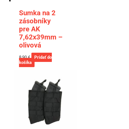
Sumka na 2
zásobníky
pre AK
7,62x39mm –
olivová
8,90
€
Pridať do
košíka