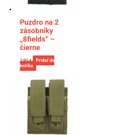
Puzdro na 2
zásobníky
„8fields“ –
čierne
7,90
€
Pridať do
košíka