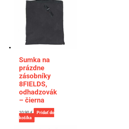
Sumka na
prázdne
zásobníky
8FIELDS,
odhadzovák
– čierna
10,90
€
Pridať do
košíka