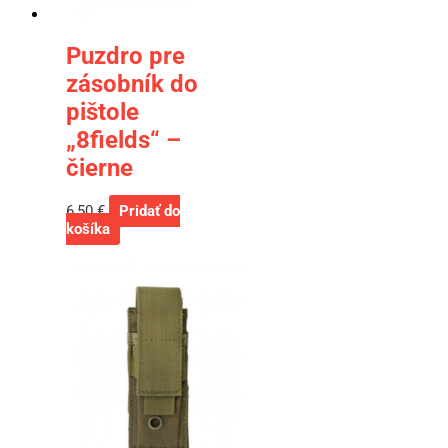
Puzdro pre
zásobník do
pištole
„8fields“ –
čierne
6,50
€
Pridať do
košíka