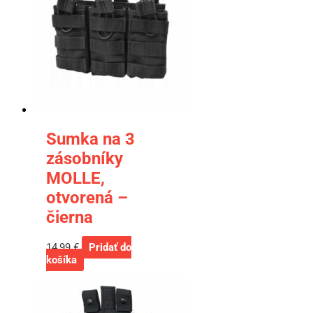
Sumka na 3
zásobníky
MOLLE,
otvorená –
čierna
14,99
€
Pridať do
košíka