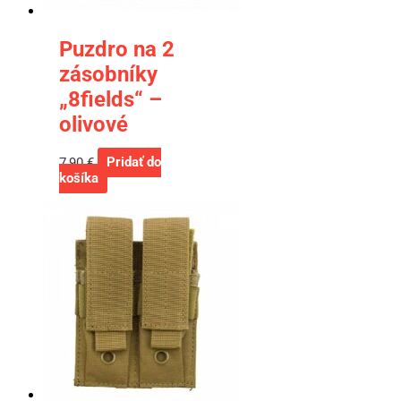
Puzdro na 2
zásobníky
„8fields“ –
olivové
7,90
€
Pridať do
košíka