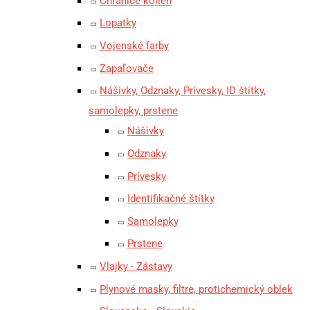
Chrániče kolien
Lopatky
Vojenské farby
Zapaľovače
Nášivky, Odznaky, Prívesky, ID štítky,
samolepky, prstene
Nášivky
Odznaky
Prívesky
Identifikačné štítky
Samolepky
Prstene
Vlajky - Zástavy
Plynové masky, filtre, protichemický oblek