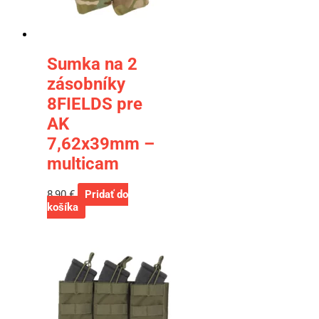
Sumka na 2
zásobníky
8FIELDS pre
AK
7,62x39mm –
multicam
8,90
€
Pridať do
košíka