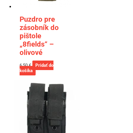
Puzdro pre
zásobník do
pištole
„8fields“ –
olivové
6,50
€
Pridať do
košíka