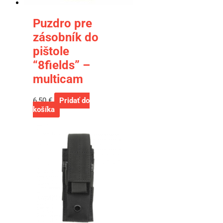
Puzdro pre
zásobník do
pištole
“8fields” –
multicam
6,50
€
Pridať do
košíka