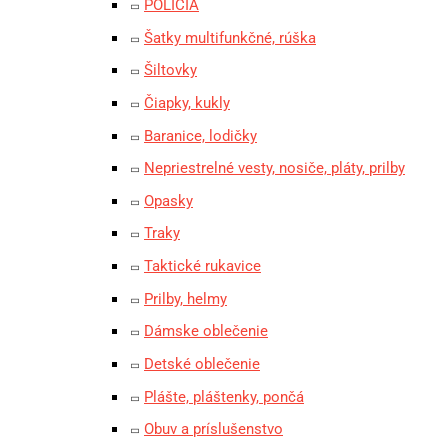
POLÍCIA
Šatky multifunkčné, rúška
Šiltovky
Čiapky, kukly
Baranice, lodičky
Nepriestrelné vesty, nosiče, pláty, prilby
Opasky
Traky
Taktické rukavice
Prilby, helmy
Dámske oblečenie
Detské oblečenie
Plášte, pláštenky, pončá
Obuv a príslušenstvo