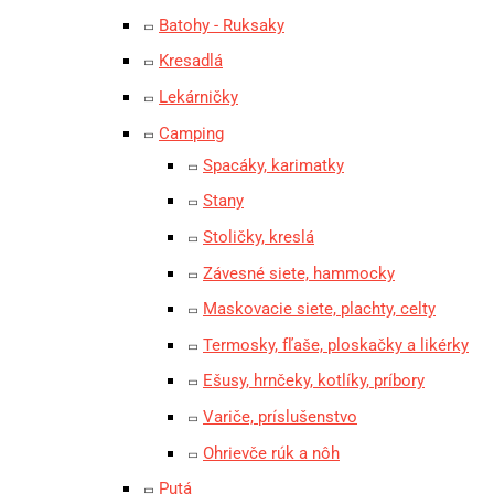
Batohy - Ruksaky
Kresadlá
Lekárničky
Camping
Spacáky, karimatky
Stany
Stoličky, kreslá
Závesné siete, hammocky
Maskovacie siete, plachty, celty
Termosky, fľaše, ploskačky a likérky
Ešusy, hrnčeky, kotlíky, príbory
Variče, príslušenstvo
Ohrievče rúk a nôh
Putá