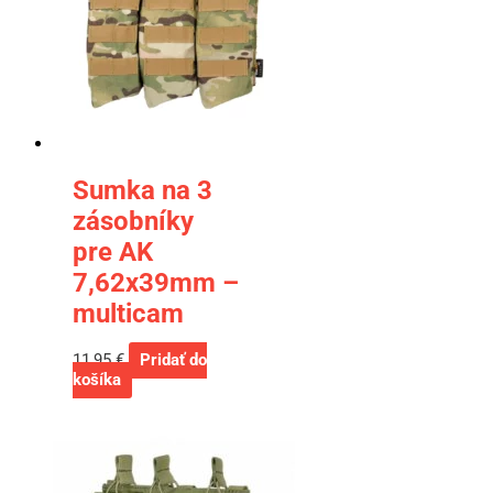
Sumka na 3
zásobníky
pre AK
7,62x39mm –
multicam
11,95
€
Pridať do
košíka