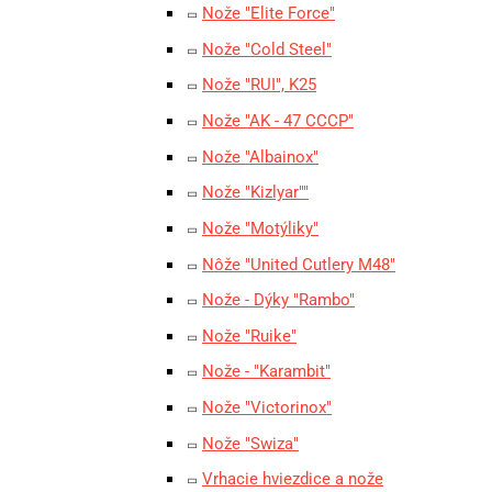
Nože "Elite Force"
Nože "Cold Steel"
Nože "RUI", K25
Nože "AK - 47 CCCP"
Nože "Albainox"
Nože "Kizlyar""
Nože "Motýliky"
Nôže "United Cutlery M48"
Nože - Dýky "Rambo"
Nože "Ruike"
Nože - "Karambit"
Nože "Victorinox"
Nože "Swiza"
Vrhacie hviezdice a nože