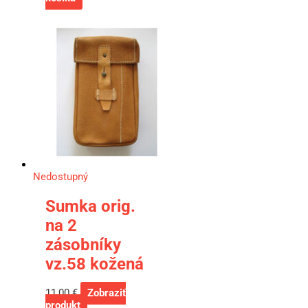
Nedostupný
Sumka orig.
na 2
zásobníky
vz.58 kožená
11,00
€
Zobraziť
produkt