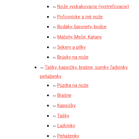
Nože vyskakovacie (vystreľovacie)
Poľovnícke a iné nože
Bodáky, bajonety, bodce
Mačety, Meče, Katany
Sekery a pílky
Brúsky na nože
Tašky, kapsičky, brašne, sumky, ľadvinky,
peňaženky
Púzdra na nože
Brašne
Kapsičky
Tašky
Ľadvinky
Peňaženky