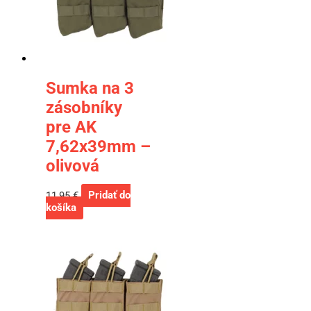
Sumka na 3
zásobníky
pre AK
7,62x39mm –
olivová
11,95
€
Pridať do
košíka