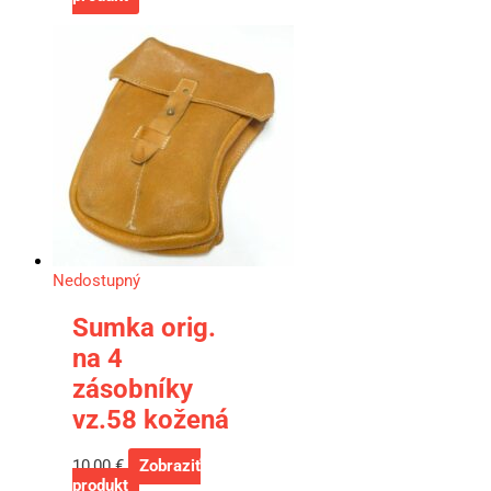
Nedostupný
Sumka orig.
na 4
zásobníky
vz.58 kožená
10,00
€
Zobraziť
produkt