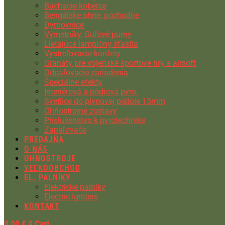
Búchacie koberce
Bengálske ohne, pochodne
Dymovnice
Výmetníky, Guľové pumy
Lietajúce lampióny šťastia
Vystreľovacie konfety
Granáty pre vojenské športové hry a airsoft
Odpaľovacie zariadenia
Špeciálne efekty
Interiérová a pódiová pyro.
Svetlice do plynovej pištole 15mm
Ohňostrojné zostavy
Príslušenstvo k pyrotechnike
Zapaľovače
PREDAJŇA
O NÁS
OHŇOSTROJE
VEĽKOOBCHOD
EL. PALNÍKY
Elektrické palníky
Electric Igniters
KONTAKT
0,00
€
0
Cart