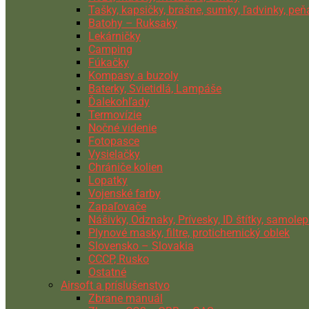
Tašky, kapsičky, brašne, sumky, ľadvinky, pe
Batohy – Ruksaky
Lekárničky
Camping
Fúkačky
Kompasy a buzoly
Baterky, Svietidlá, Lampáše
Ďalekohľady
Termovízie
Nočné videnie
Fotopasce
Vysielačky
Chrániče kolien
Lopatky
Vojenské farby
Zapaľovače
Nášivky, Odznaky, Prívesky, ID štítky, samolep
Plynové masky, filtre, protichemický oblek
Slovensko – Slovakia
CCCP, Rusko
Ostatné
Airsoft a príslušenstvo
Zbrane manuál