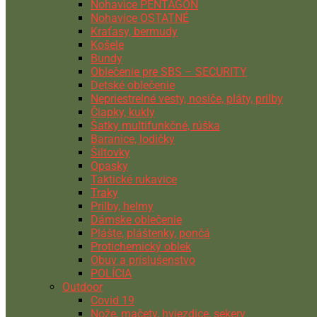
Nohavice PENTAGON
Nohavice OSTATNÉ
Kraťasy, bermudy
Košele
Bundy
Oblečenie pre SBS – SECURITY
Detské oblečenie
Nepriestrelné vesty, nosiče, pláty, prilby
Čiapky, kukly
Šatky multifunkčné, rúška
Baranice, lodičky
Šiltovky
Opasky
Taktické rukavice
Traky
Prilby, helmy
Dámske oblečenie
Plášte, pláštenky, pončá
Protichemický oblek
Obuv a príslušenstvo
POLÍCIA
Outdoor
Covid 19
Nože, mačety, hviezdice, sekery