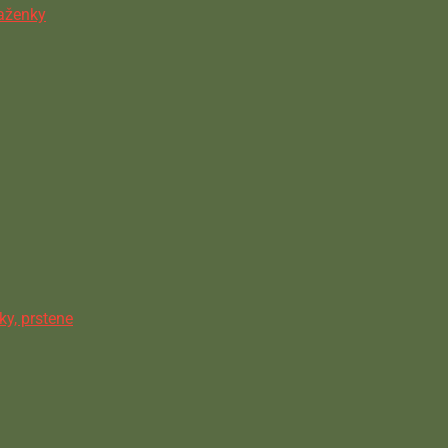
ňaženky
ky, prstene