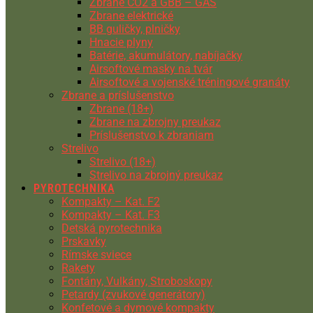
Zbrane CO2 a GBB – GAS
Zbrane elektrické
BB guličky, plničky
Hnacie plyny
Batérie, akumulátory, nabíjačky
Airsoftové masky na tvár
Airsoftové a vojenské tréningové granáty
Zbrane a príslušenstvo
Zbrane (18+)
Zbrane na zbrojny preukaz
Príslušenstvo k zbraniam
Strelivo
Strelivo (18+)
Strelivo na zbrojný preukaz
PYROTECHNIKA
Kompakty – Kat. F2
Kompakty – Kat. F3
Detská pyrotechnika
Prskavky
Rímske sviece
Rakety
Fontány, Vulkány, Stroboskopy
Petardy (zvukové generátory)
Konfetové a dymové kompakty