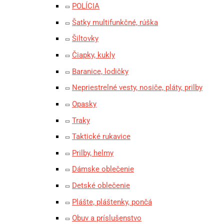
POLÍCIA
Šatky multifunkčné, rúška
Šiltovky
Čiapky, kukly
Baranice, lodičky
Nepriestrelné vesty, nosiče, pláty, prilby
Opasky
Traky
Taktické rukavice
Prilby, helmy
Dámske oblečenie
Detské oblečenie
Plášte, pláštenky, pončá
Obuv a príslušenstvo