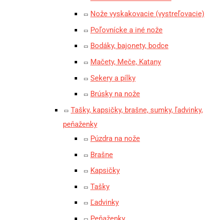
Nože vyskakovacie (vystreľovacie)
Poľovnícke a iné nože
Bodáky, bajonety, bodce
Mačety, Meče, Katany
Sekery a pílky
Brúsky na nože
Tašky, kapsičky, brašne, sumky, ľadvinky,
peňaženky
Púzdra na nože
Brašne
Kapsičky
Tašky
Ľadvinky
Peňaženky