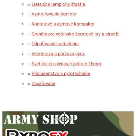
Lietajúce lampióny šťastia
Vystreľovacie konfety
Konfetové a dymové kompakty
Granáty pre vojenské športové hry a airsoft
Odpaľovacie zariadenia
Interiérová a pódiová pyro.
Svetlice do plynovej pištole 15mm
Príslušenstvo k pyrotechnike
Zapaľovače