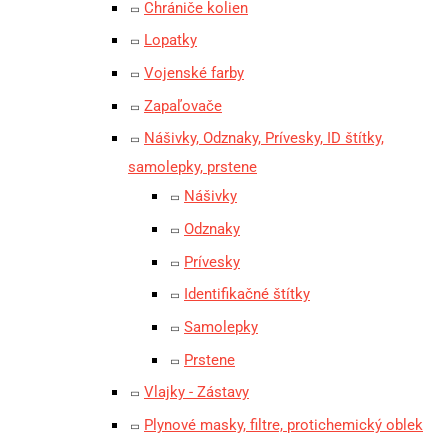
Chrániče kolien
Lopatky
Vojenské farby
Zapaľovače
Nášivky, Odznaky, Prívesky, ID štítky,
samolepky, prstene
Nášivky
Odznaky
Prívesky
Identifikačné štítky
Samolepky
Prstene
Vlajky - Zástavy
Plynové masky, filtre, protichemický oblek