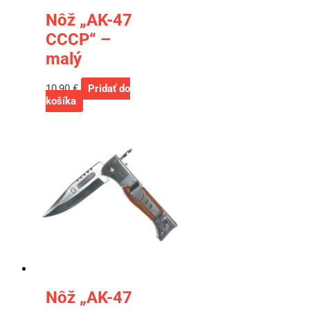
Nôž „AK-47
CCCP“ –
malý
10,90
€
Pridať do
košíka
Nôž „AK-47