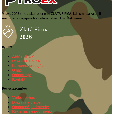
V roku 2023 sme získali ocenenie
ZLATÁ FIRMA
, kde sme sa zaradili
medzi firmy najlepšie hodnotené zákazníkmi. Ďakujeme!
PyroEX
ARMY SHOP
PYROTECHNIKA
Kamenná predajňa
O nás
Ohňostroje
Kontakt
Pomoc zákazníkom
Veľkoobchod
Doprava a platba
Obchodné podmienky
Reklamačné podmienky