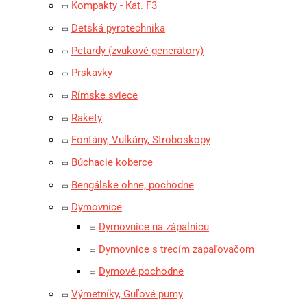
Kompakty - Kat. F3
Detská pyrotechnika
Petardy (zvukové generátory)
Prskavky
Rímske sviece
Rakety
Fontány, Vulkány, Stroboskopy
Búchacie koberce
Bengálske ohne, pochodne
Dymovnice
Dymovnice na zápalnicu
Dymovnice s trecím zapaľovačom
Dymové pochodne
Výmetníky, Guľové pumy