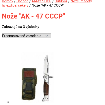
Domov
/
Obchod
/
ARMY SHOP
/
Outdoor
/
Nože, mačety,
hviezdice, sekery
/ Nože "AK - 47 CCCP"
Nože "AK - 47 CCCP"
Zobrazujú sa 3 výsledky