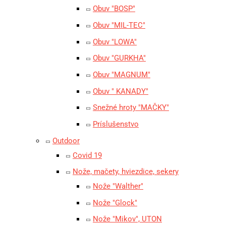
Obuv "BOSP"
Obuv "MIL-TEC"
Obuv "LOWA"
Obuv "GURKHA"
Obuv "MAGNUM"
Obuv " KANADY"
Snežné hroty "MAČKY"
Príslušenstvo
Outdoor
Covid 19
Nože, mačety, hviezdice, sekery
Nože "Walther"
Nože "Glock"
Nože "Mikov", UTON