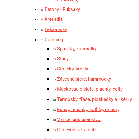
Batohy - Ruksaky
Kresadlá
Lekárničky
Camping
Spacáky, karimatky
Stany
Stoličky, kreslá
Závesné siete, hammocky
Maskovacie siete, plachty, celty
Termosky, fľaše, ploskačky a likérky
Ešusy, hrnčeky, kotlíky, príbory
Variče, príslušenstvo
Ohrievče rúk a nôh