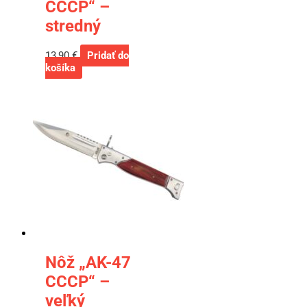
CCCP“ –
stredný
13,90
€
Pridať do
košíka
Nôž „AK-47
CCCP“ –
veľký