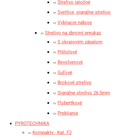
Strelivo jatočné
Svetlice, signálne strelivo
Vybíjacie náboje
Strelivo na zbrojný preukaz
S okrajovým zápalom
Pištolové
Revolverové
Guľové
Brokové strelivo
Signálne strelivo 26,5mm
Flobertkové
Prebíjanie
PYROTECHNIKA
Kompakty - Kat. F2