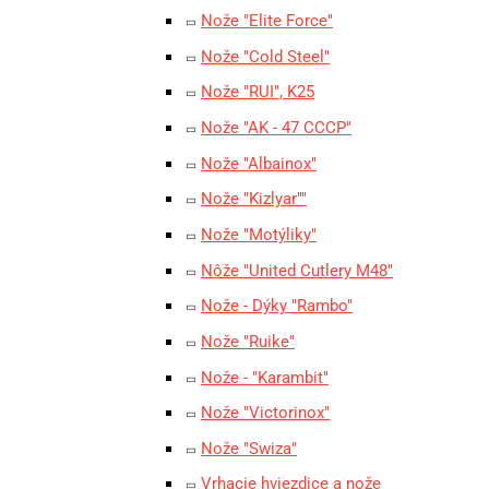
Nože "Elite Force"
Nože "Cold Steel"
Nože "RUI", K25
Nože "AK - 47 CCCP"
Nože "Albainox"
Nože "Kizlyar""
Nože "Motýliky"
Nôže "United Cutlery M48"
Nože - Dýky "Rambo"
Nože "Ruike"
Nože - "Karambit"
Nože "Victorinox"
Nože "Swiza"
Vrhacie hviezdice a nože