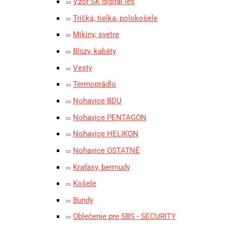
Vzor SK digital les
Tričká, tielka, polokošele
Mikiny, svetre
Blúzy, kabáty
Vesty
Termoprádlo
Nohavice BDU
Nohavice PENTAGON
Nohavice HELIKON
Nohavice OSTATNÉ
Kraťasy, bermudy
Košele
Bundy
Oblečenie pre SBS - SECURITY