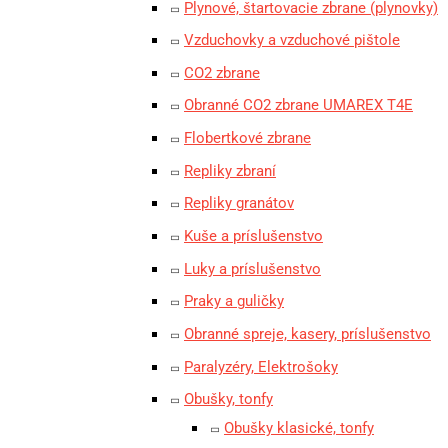
Plynové, štartovacie zbrane (plynovky)
Vzduchovky a vzduchové pištole
CO2 zbrane
Obranné CO2 zbrane UMAREX T4E
Flobertkové zbrane
Repliky zbraní
Repliky granátov
Kuše a príslušenstvo
Luky a príslušenstvo
Praky a guličky
Obranné spreje, kasery, príslušenstvo
Paralyzéry, Elektrošoky
Obušky, tonfy
Obušky klasické, tonfy