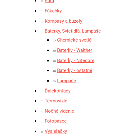
Putá
Fúkačky
Kompasy a buzoly
Baterky, Svietidlá, Lampáše
Chemické svetlá
Baterky - Walther
Baterky - Nitecore
Baterky - ostatné
Lampáše
Ďalekohľady
Termovízie
Nočné videnie
Fotopasce
Vysielačky