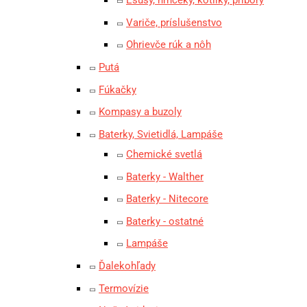
Ešusy, hrnčeky, kotlíky, príbory
Variče, príslušenstvo
Ohrievče rúk a nôh
Putá
Fúkačky
Kompasy a buzoly
Baterky, Svietidlá, Lampáše
Chemické svetlá
Baterky - Walther
Baterky - Nitecore
Baterky - ostatné
Lampáše
Ďalekohľady
Termovízie