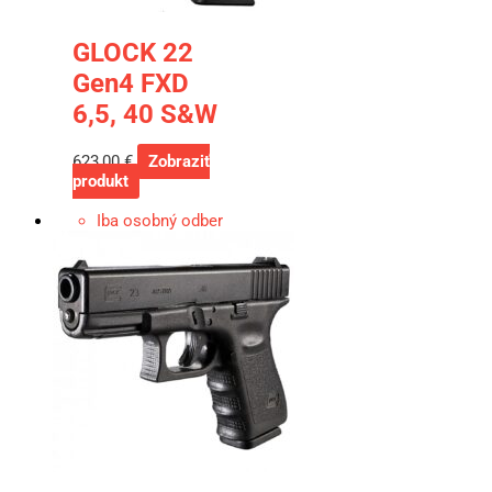
GLOCK 22
Gen4 FXD
6,5, 40 S&W
623,00
€
Zobraziť
produkt
Iba osobný odber