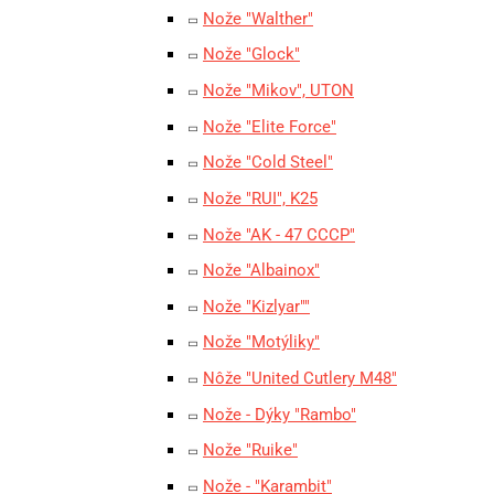
Nože "Walther"
Nože "Glock"
Nože "Mikov", UTON
Nože "Elite Force"
Nože "Cold Steel"
Nože "RUI", K25
Nože "AK - 47 CCCP"
Nože "Albainox"
Nože "Kizlyar""
Nože "Motýliky"
Nôže "United Cutlery M48"
Nože - Dýky "Rambo"
Nože "Ruike"
Nože - "Karambit"