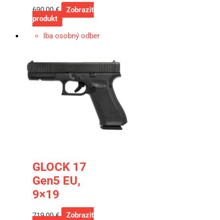
690,00
€
Zobraziť
produkt
Iba osobný odber
GLOCK 17
Gen5 EU,
9×19
719,00
€
Zobraziť