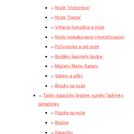
Nože "Victorinox"
Nože "Swiza"
Vrhacie hviezdice a nože
Nože vyskakovacie (vystreľovacie)
Poľovnícke a iné nože
Bodáky, bajonety, bodce
Mačety, Meče, Katany
Sekery a pílky
Brúsky na nože
Tašky, kapsičky, brašne, sumky, ľadvinky,
peňaženky
Púzdra na nože
Brašne
Kapsičky