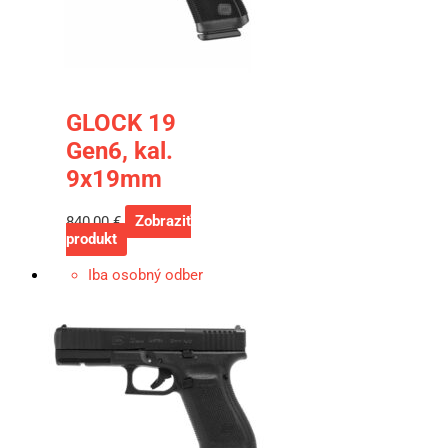
GLOCK 19
Gen6, kal.
9x19mm
840,00
€
Zobraziť
produkt
Iba osobný odber