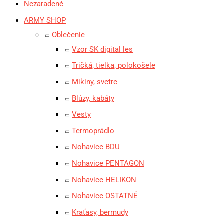
Nezaradené
ARMY SHOP
Oblečenie
Vzor SK digital les
Tričká, tielka, polokošele
Mikiny, svetre
Blúzy, kabáty
Vesty
Termoprádlo
Nohavice BDU
Nohavice PENTAGON
Nohavice HELIKON
Nohavice OSTATNÉ
Kraťasy, bermudy