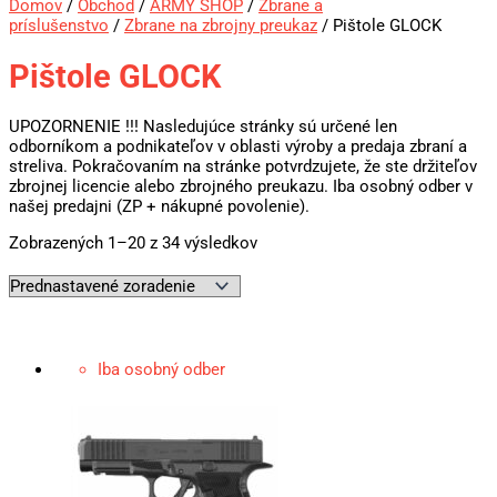
Domov
/
Obchod
/
ARMY SHOP
/
Zbrane a
príslušenstvo
/
Zbrane na zbrojny preukaz
/ Pištole GLOCK
Pištole GLOCK
UPOZORNENIE !!! Nasledujúce stránky sú určené len
odborníkom a podnikateľov v oblasti výroby a predaja zbraní a
streliva. Pokračovaním na stránke potvrdzujete, že ste držiteľov
zbrojnej licencie alebo zbrojného preukazu. Iba osobný odber v
našej predajni (ZP + nákupné povolenie).
Zobrazených 1–20 z 34 výsledkov
Iba osobný odber