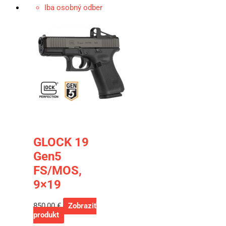
Iba osobný odber
GLOCK 19
Gen5
FS/MOS,
9×19
850,00
€
Zobraziť
produkt