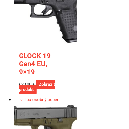
GLOCK 19
Gen4 EU,
9×19
623,00
€
Zobraziť
produkt
Iba osobný odber