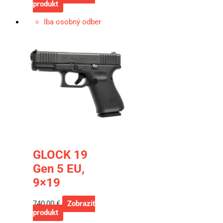
produkt
Iba osobný odber
GLOCK 19
Gen 5 EU,
9×19
740,00
€
Zobraziť
produkt