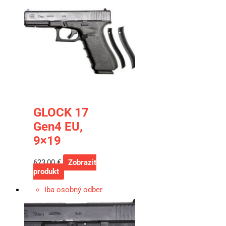
GLOCK 17
Gen4 EU,
9×19
623,00
€
Zobraziť
produkt
Iba osobný odber