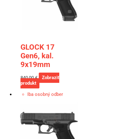
GLOCK 17
Gen6, kal.
9x19mm
840,00
€
Zobraziť
produkt
Iba osobný odber