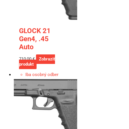
GLOCK 21
Gen4, .45
Auto
710,00
€
Zobraziť
produkt
Iba osobný odber