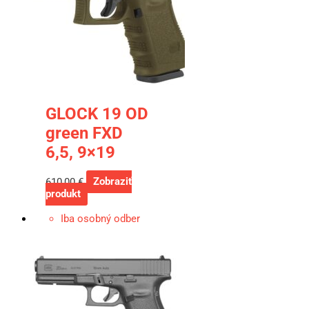
GLOCK 19 OD
green FXD
6,5, 9×19
610,00
€
Zobraziť
produkt
Iba osobný odber