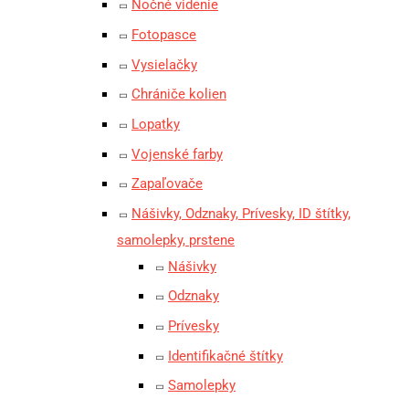
Nočné videnie
Fotopasce
Vysielačky
Chrániče kolien
Lopatky
Vojenské farby
Zapaľovače
Nášivky, Odznaky, Prívesky, ID štítky,
samolepky, prstene
Nášivky
Odznaky
Prívesky
Identifikačné štítky
Samolepky