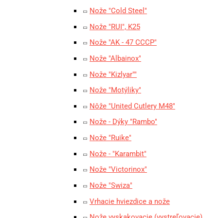
Nože "Cold Steel"
Nože "RUI", K25
Nože "AK - 47 CCCP"
Nože "Albainox"
Nože "Kizlyar""
Nože "Motýliky"
Nôže "United Cutlery M48"
Nože - Dýky "Rambo"
Nože "Ruike"
Nože - "Karambit"
Nože "Victorinox"
Nože "Swiza"
Vrhacie hviezdice a nože
Nože vyskakovacie (vystreľovacie)