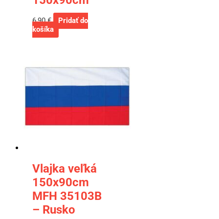
6,90
€
Pridať do
košíka
Vlajka veľká
150x90cm
MFH 35103B
– Rusko