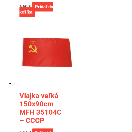
6,50
€
Pridať do
košíka
Vlajka veľká
150x90cm
MFH 35104C
– CCCP