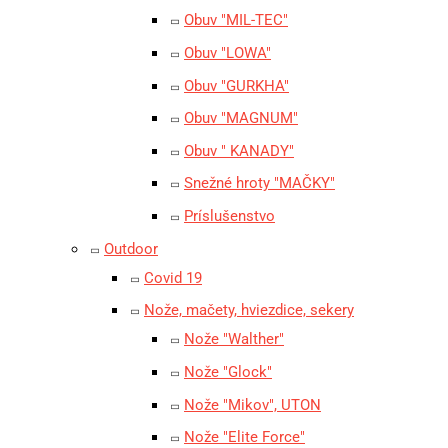
Obuv "MIL-TEC"
Obuv "LOWA"
Obuv "GURKHA"
Obuv "MAGNUM"
Obuv " KANADY"
Snežné hroty "MAČKY"
Príslušenstvo
Outdoor
Covid 19
Nože, mačety, hviezdice, sekery
Nože "Walther"
Nože "Glock"
Nože "Mikov", UTON
Nože "Elite Force"