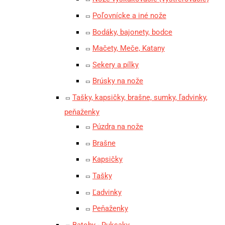
Poľovnícke a iné nože
Bodáky, bajonety, bodce
Mačety, Meče, Katany
Sekery a pílky
Brúsky na nože
Tašky, kapsičky, brašne, sumky, ľadvinky,
peňaženky
Púzdra na nože
Brašne
Kapsičky
Tašky
Ľadvinky
Peňaženky
Batohy - Ruksaky