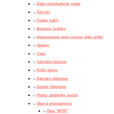
Šatky multifunkčné, rúška
Šiltovky
Čiapky, kukly
Baranice, lodičky
Nepriestrelné vesty, nosiče, pláty, prilby
Opasky
Traky
Taktické rukavice
Prilby, helmy
Dámske oblečenie
Detské oblečenie
Plášte, pláštenky, pončá
Obuv a príslušenstvo
Obuv "BOSP"