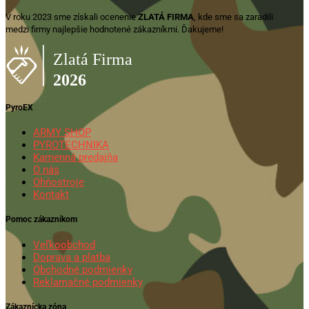
V roku 2023 sme získali ocenenie
ZLATÁ FIRMA
, kde sme sa zaradili
medzi firmy najlepšie hodnotené zákazníkmi. Ďakujeme!
PyroEX
ARMY SHOP
PYROTECHNIKA
Kamenná predajňa
O nás
Ohňostroje
Kontakt
Pomoc zákazníkom
Veľkoobchod
Doprava a platba
Obchodné podmienky
Reklamačné podmienky
Zákaznícka zóna