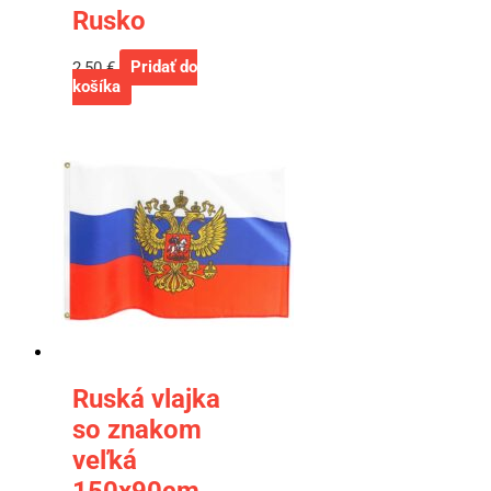
Rusko
2,50
€
Pridať do
košíka
Ruská vlajka
so znakom
veľká
150x90cm