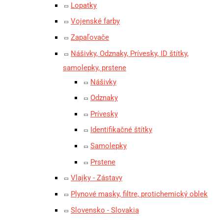
Lopatky
Vojenské farby
Zapaľovače
Nášivky, Odznaky, Prívesky, ID štítky,
samolepky, prstene
Nášivky
Odznaky
Prívesky
Identifikačné štítky
Samolepky
Prstene
Vlajky - Zástavy
Plynové masky, filtre, protichemický oblek
Slovensko - Slovakia