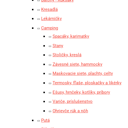
Kresadlá
Lekárničky
Camping
Spacáky, karimatky
Stany
Stoličky, kreslá
Závesné siete, hammocky
Maskovacie siete, plachty, celty
Termosky, fľaše, ploskačky a likérky
Ešusy, hrnčeky, kotlíky, príbory
Variče, príslušenstvo
Ohrievče rúk a nôh
Putá