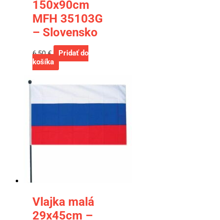
150x90cm
MFH 35103G
– Slovensko
6,50
€
Pridať do
košíka
Vlajka malá
29x45cm –