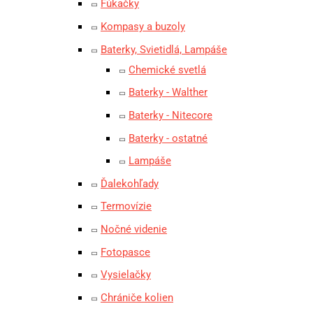
Fúkačky
Kompasy a buzoly
Baterky, Svietidlá, Lampáše
Chemické svetlá
Baterky - Walther
Baterky - Nitecore
Baterky - ostatné
Lampáše
Ďalekohľady
Termovízie
Nočné videnie
Fotopasce
Vysielačky
Chrániče kolien