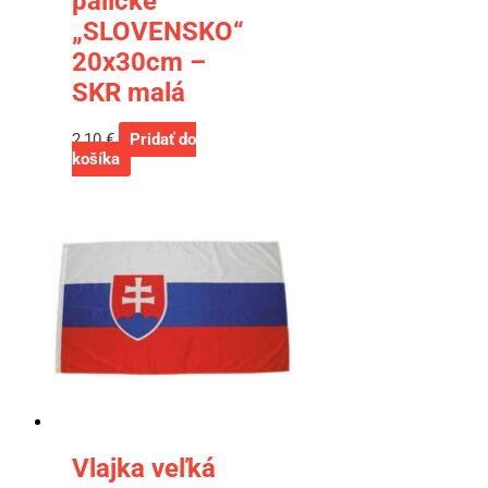
paličke
„SLOVENSKO“
20x30cm –
SKR malá
2,10
€
Pridať do
košíka
Vlajka veľká