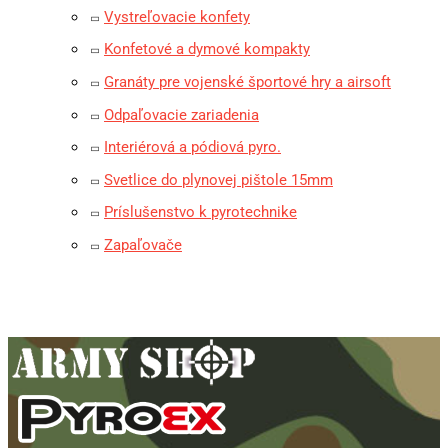
Vystreľovacie konfety
Konfetové a dymové kompakty
Granáty pre vojenské športové hry a airsoft
Odpaľovacie zariadenia
Interiérová a pódiová pyro.
Svetlice do plynovej pištole 15mm
Príslušenstvo k pyrotechnike
Zapaľovače