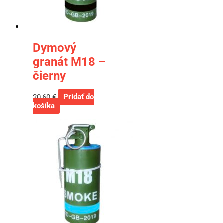
Dymový
granát M18 –
čierny
20,60
€
Pridať do
košíka