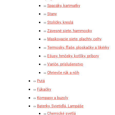
Spacáky, karimatky
Stany
Stoličky, kreslá
Závesné siete, hammocky
Maskovacie siete, plachty, celty
Termosky, fľaše, ploskačky a likérky
Ešusy, hrnčeky, kotlíky, príbory
Variče, príslušenstvo
Ohrievče rúk a nôh
Putá
Fúkačky
Kompasy a buzoly
Baterky, Svietidlá, Lampáše
Chemické svetlá