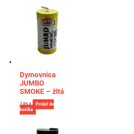
Dymovnica
JUMBO
SMOKE – žltá
7,85
€
Pridať do
košíka