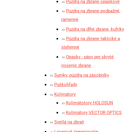
Púzdra na zbrane opaskové
Púzdra na zbrane podpažné,
ramenné
Puzdra na dlhé zbrane, kufríky
Púzdra na zbrane taktické a
stehenné
Opasky - pásy pre skryté
nosenie zbrane
Sumky, púzdra na zásobníky
Puškohľady
Kolimátory
Kolimátotory HOLOSUN
Kolimátory VECTOR OPTICS
Svetlá na zbraň
Laserové zameriavače