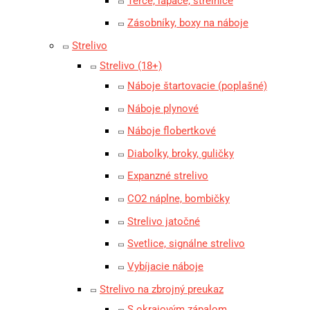
Terče, lapače, strelnice
Zásobníky, boxy na náboje
Strelivo
Strelivo (18+)
Náboje štartovacie (poplašné)
Náboje plynové
Náboje flobertkové
Diabolky, broky, guličky
Expanzné strelivo
CO2 náplne, bombičky
Strelivo jatočné
Svetlice, signálne strelivo
Vybíjacie náboje
Strelivo na zbrojný preukaz
S okrajovým zápalom