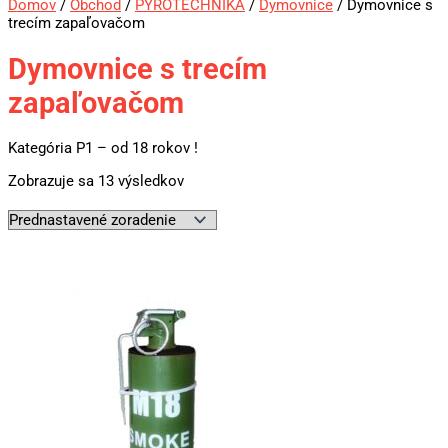
Domov
/
Obchod
/
PYROTECHNIKA
/
Dymovnice
/ Dymovnice s
trecím zapaľovačom
Dymovnice s trecím
zapaľovačom
Kategória P1 – od 18 rokov !
Zobrazuje sa 13 výsledkov