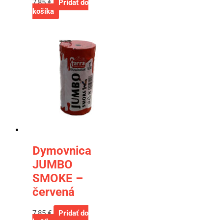
7,85
€
Pridať do
košíka
Dymovnica
JUMBO
SMOKE –
červená
7,85
€
Pridať do