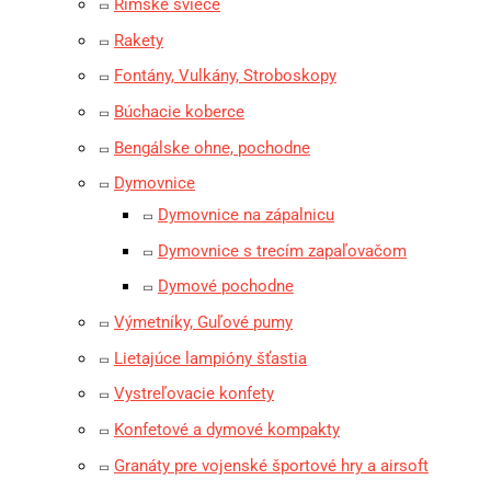
Rímske sviece
Rakety
Fontány, Vulkány, Stroboskopy
Búchacie koberce
Bengálske ohne, pochodne
Dymovnice
Dymovnice na zápalnicu
Dymovnice s trecím zapaľovačom
Dymové pochodne
Výmetníky, Guľové pumy
Lietajúce lampióny šťastia
Vystreľovacie konfety
Konfetové a dymové kompakty
Granáty pre vojenské športové hry a airsoft