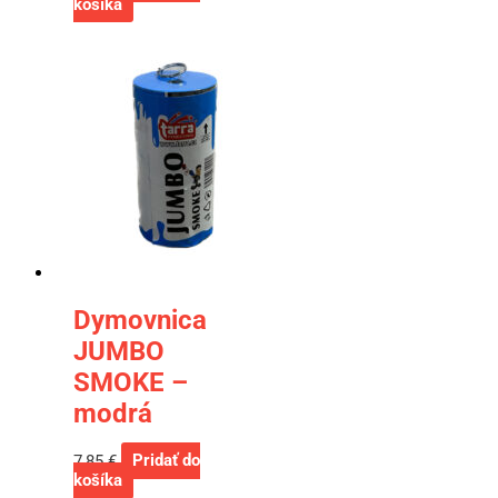
košíka
Dymovnica
JUMBO
SMOKE –
modrá
7,85
€
Pridať do
košíka