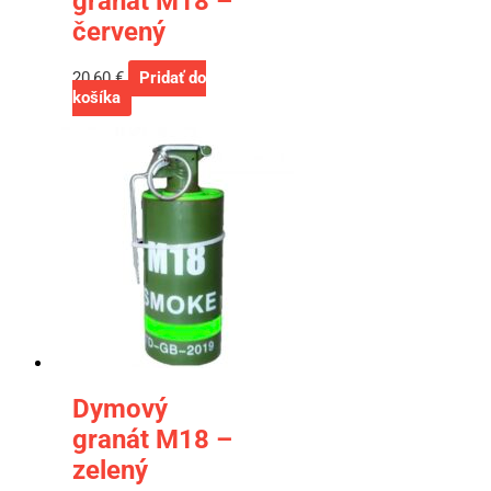
granát M18 –
červený
20,60
€
Pridať do
košíka
Dymový
granát M18 –
zelený