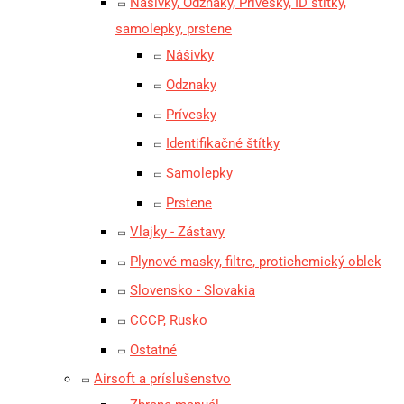
Nášivky, Odznaky, Prívesky, ID štítky,
samolepky, prstene
Nášivky
Odznaky
Prívesky
Identifikačné štítky
Samolepky
Prstene
Vlajky - Zástavy
Plynové masky, filtre, protichemický oblek
Slovensko - Slovakia
CCCP, Rusko
Ostatné
Airsoft a príslušenstvo