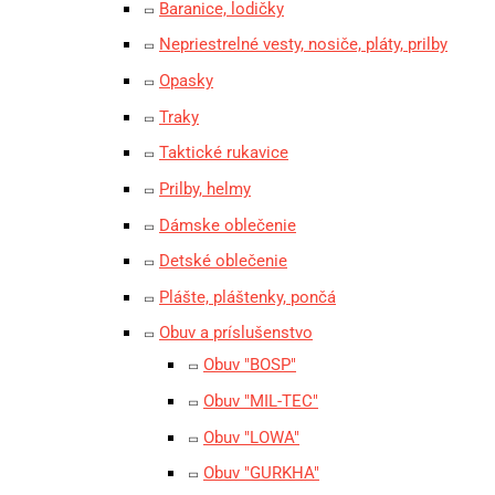
Baranice, lodičky
Nepriestrelné vesty, nosiče, pláty, prilby
Opasky
Traky
Taktické rukavice
Prilby, helmy
Dámske oblečenie
Detské oblečenie
Plášte, pláštenky, pončá
Obuv a príslušenstvo
Obuv "BOSP"
Obuv "MIL-TEC"
Obuv "LOWA"
Obuv "GURKHA"