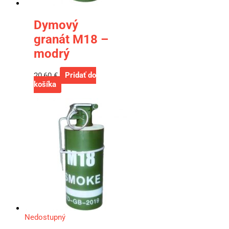
Dymový
granát M18 –
modrý
20,60
€
Pridať do
košíka
Nedostupný