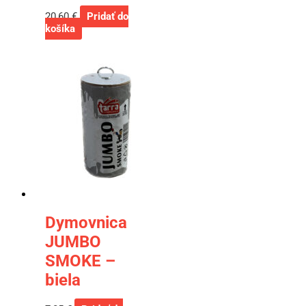
20,60
€
Pridať do
košíka
Dymovnica
JUMBO
SMOKE –
biela