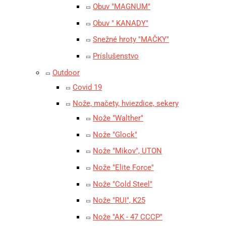
Obuv "MAGNUM"
Obuv " KANADY"
Snežné hroty "MAČKY"
Príslušenstvo
Outdoor
Covid 19
Nože, mačety, hviezdice, sekery
Nože "Walther"
Nože "Glock"
Nože "Mikov", UTON
Nože "Elite Force"
Nože "Cold Steel"
Nože "RUI", K25
Nože "AK - 47 CCCP"