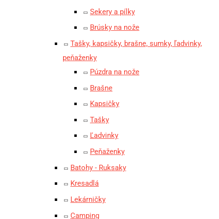
Sekery a pílky
Brúsky na nože
Tašky, kapsičky, brašne, sumky, ľadvinky,
peňaženky
Púzdra na nože
Brašne
Kapsičky
Tašky
Ľadvinky
Peňaženky
Batohy - Ruksaky
Kresadlá
Lekárničky
Camping