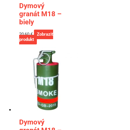
Dymový
granát M18 –
biely
20,60
€
Zobraziť
produkt
Dymový