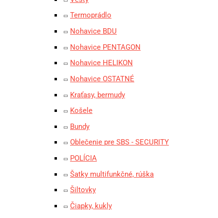
Termoprádlo
Nohavice BDU
Nohavice PENTAGON
Nohavice HELIKON
Nohavice OSTATNÉ
Kraťasy, bermudy
Košele
Bundy
Oblečenie pre SBS - SECURITY
POLÍCIA
Šatky multifunkčné, rúška
Šiltovky
Čiapky, kukly