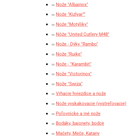
Nože "Albainox"
Nože "Kizlyar""
Nože "Motýliky"
Nôže "United Cutlery M48"
Nože - Dýky "Rambo"
Nože "Ruike"
Nože - "Karambit"
Nože "Victorinox"
Nože "Swiza"
Vrhacie hviezdice a nože
Nože vyskakovacie (vystreľovacie)
Poľovnícke a iné nože
Bodáky, bajonety, bodce
Mačety, Meče, Katany