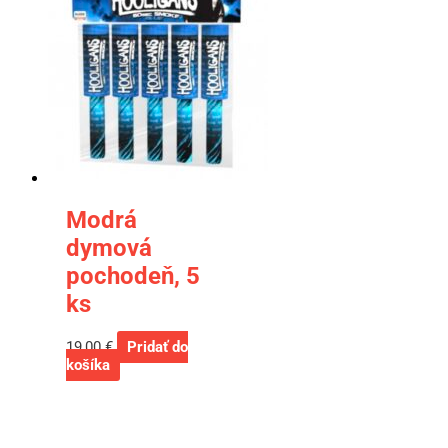
Modrá
dymová
pochodeň, 5
ks
19,00
€
Pridať do
košíka