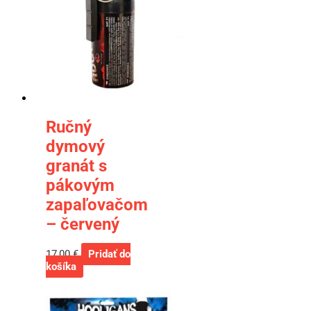
Ručný
dymový
granát s
pákovým
zapaľovačom
– červený
17,00
€
Pridať do
košíka