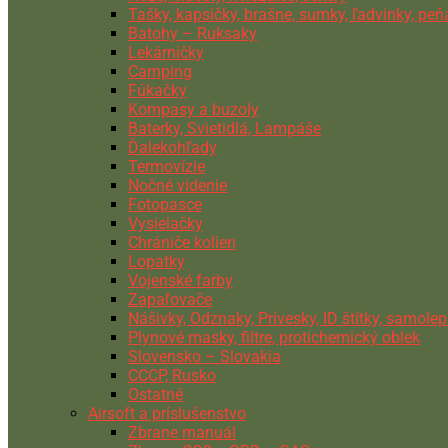
Tašky, kapsičky, brašne, sumky, ľadvinky, pe
Batohy – Ruksaky
Lekárničky
Camping
Fúkačky
Kompasy a buzoly
Baterky, Svietidlá, Lampáše
Ďalekohľady
Termovízie
Nočné videnie
Fotopasce
Vysielačky
Chrániče kolien
Lopatky
Vojenské farby
Zapaľovače
Nášivky, Odznaky, Prívesky, ID štítky, samolep
Plynové masky, filtre, protichemický oblek
Slovensko – Slovakia
CCCP, Rusko
Ostatné
Airsoft a príslušenstvo
Zbrane manuál