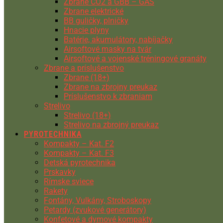
Zbrane CO2 a GBB – GAS
Zbrane elektrické
BB guličky, plničky
Hnacie plyny
Batérie, akumulátory, nabíjačky
Airsoftové masky na tvár
Airsoftové a vojenské tréningové granáty
Zbrane a príslušenstvo
Zbrane (18+)
Zbrane na zbrojny preukaz
Príslušenstvo k zbraniam
Strelivo
Strelivo (18+)
Strelivo na zbrojný preukaz
PYROTECHNIKA
Kompakty – Kat. F2
Kompakty – Kat. F3
Detská pyrotechnika
Prskavky
Rímske sviece
Rakety
Fontány, Vulkány, Stroboskopy
Petardy (zvukové generátory)
Konfetové a dymové kompakty