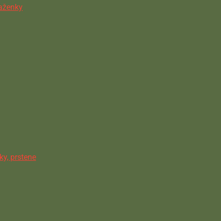
ňaženky
ky, prstene