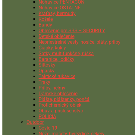
Nohavice PENTAGON
Nohavice OSTATNÉ
Kraťasy, bermudy
Košele
Bundy
Oblečenie pre SBS – SECURITY
Detské oblečenie
Nepriestrelné vesty, nosiče, pláty, prilby
Čiapky, kukly
Šatky multifunkčné, rúška
Baranice, lodičky
Šiltovky
Opasky
Taktické rukavice
Traky
Prilby, helmy
Dámske oblečenie
Plášte, pláštenky, pončá
Protichemický oblek
Obuv a príslušenstvo
POLÍCIA
Outdoor
Covid 19
Nože, mačety, hviezdice, sekery