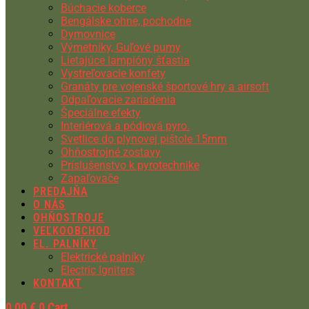
Búchacie koberce
Bengálske ohne, pochodne
Dymovnice
Výmetníky, Guľové pumy
Lietajúce lampióny šťastia
Vystreľovacie konfety
Granáty pre vojenské športové hry a airsoft
Odpaľovacie zariadenia
Špeciálne efekty
Interiérová a pódiová pyro.
Svetlice do plynovej pištole 15mm
Ohňostrojné zostavy
Príslušenstvo k pyrotechnike
Zapaľovače
PREDAJŇA
O NÁS
OHŇOSTROJE
VEĽKOOBCHOD
EL. PALNÍKY
Elektrické palníky
Electric Igniters
KONTAKT
0,00
€
0
Cart