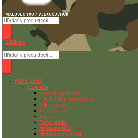
MALOOBCHOD / VEĽKOOBCHOD
Obľúbené
ARMY SHOP
Oblečenie
Vzor SK digital les
Tričká, tielka, polokošele
Mikiny, svetre
Blúzy, kabáty
Vesty
Termoprádlo
Nohavice BDU
Nohavice HELIKON