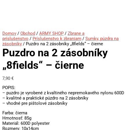
Domov
/
Obchod
/
ARMY SHOP
/
Zbrane a
príslušenstvo
/
Príslušenstvo k zbraniam
/
Sumky, púzdra na
zásobníky
/ Puzdro na 2 zásobníky „8fields“ – čierne
Puzdro na 2 zásobníky
„8fields“ – čierne
7,90
€
POPIS:
– puzdro je vyrobené z kvaltiného nepremokavého nylonu 600D
– kvalitné a praktické púzdro na 2 zásobníky
– vhodné pre pištolové zásobníky
Farba: čierna
Hmotnosť: 85g
Materiál: 600D polyester
Rozmery: 10x14cm