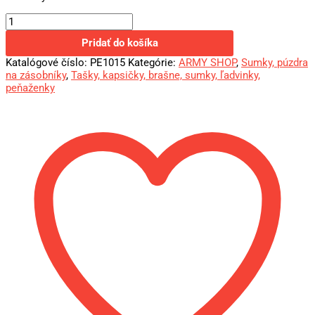
Pridať do košíka
Katalógové číslo:
PE1015
Kategórie:
ARMY SHOP
,
Sumky, púzdra
na zásobníky
,
Tašky, kapsičky, brašne, sumky, ľadvinky,
peňaženky