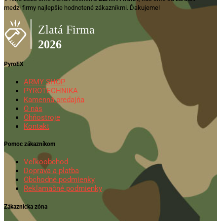
medzi firmy najlepšie hodnotené zákazníkmi. Ďakujeme!
PyroEX
ARMY SHOP
PYROTECHNIKA
Kamenná predajňa
O nás
Ohňostroje
Kontakt
Pomoc zákazníkom
Veľkoobchod
Doprava a platba
Obchodné podmienky
Reklamačné podmienky
Zákaznícka zóna