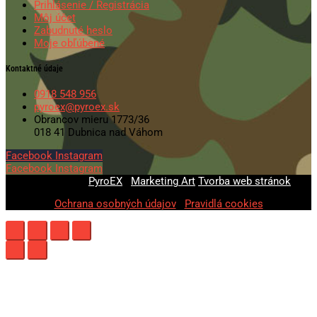
Prihlásenie / Registrácia
Môj účet
Zabudnuté heslo
Moje obľúbené
Kontaktné údaje
0918 548 956
pyroex@pyroex.sk
Obrancov mieru 1773/36
018 41 Dubnica nad Váhom
Facebook
Instagram
Facebook
Instagram
© 2020-2026
PyroEX
|
Marketing Art
Tvorba web stránok
Ochrana osobných údajov
|
Pravidlá cookies