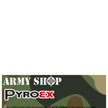
Sumka na 2 zásobníky 8FIELDS
pre AK 7,62x39mm – multicam
8,90
€
Pridať do košíka
V roku 2023 sme získali ocenenie
ZLATÁ FIRMA
, kde sme sa zaradili