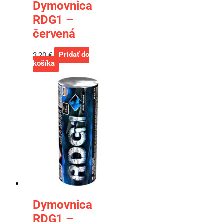
Dymovnica
RDG1 –
červená
3,20
€
Pridať do
košíka
Dymovnica
RDG1 –