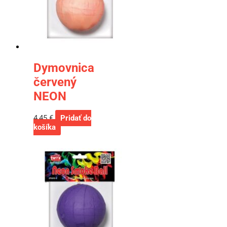
Dymovnica
červený
NEON
4,45
€
Pridať do
košíka