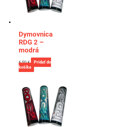
Dymovnica
RDG 2 –
modrá
6,50
€
Pridať do
košíka