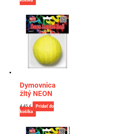
košíka
Dymovnica
žltý NEON
4,45
€
Pridať do
košíka