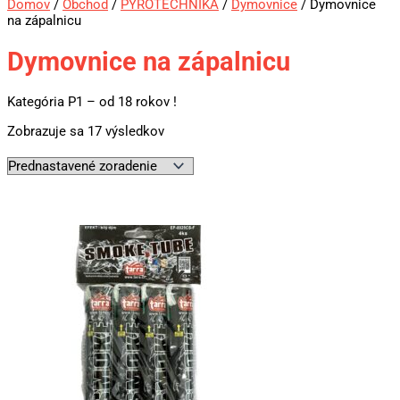
Domov
/
Obchod
/
PYROTECHNIKA
/
Dymovnice
/ Dymovnice
na zápalnicu
Dymovnice na zápalnicu
Kategória P1 – od 18 rokov !
Zobrazuje sa 17 výsledkov