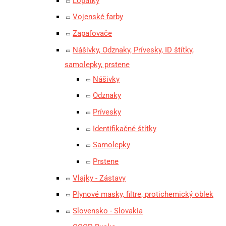
Lopatky
Vojenské farby
Zapaľovače
Nášivky, Odznaky, Prívesky, ID štítky,
samolepky, prstene
Nášivky
Odznaky
Prívesky
Identifikačné štítky
Samolepky
Prstene
Vlajky - Zástavy
Plynové masky, filtre, protichemický oblek
Slovensko - Slovakia