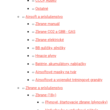
CCCP, Rusko
Ostatné
Airsoft a príslušenstvo
Zbrane manuál
Zbrane CO2 a GBB - GAS
Zbrane elektrické
BB guličky, plničky
Hnacie plyny
Batérie, akumulátory, nabíjačky
Airsoftové masky na tvár
Airsoftové a vojenské tréningové granáty
Zbrane a príslušenstvo
Zbrane (18+)
Plynové, štartovacie zbrane (plynovky)