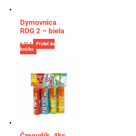
Dymovnica
RDG 2 – biela
6,50
€
Pridať do
košíka
Čmoudík, 4ks