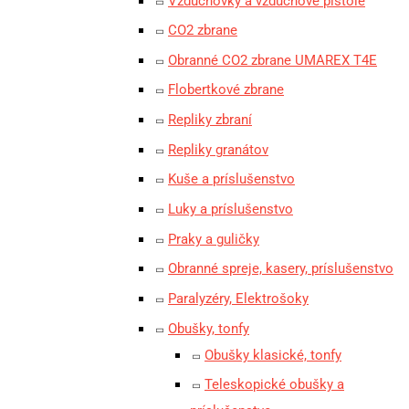
Vzduchovky a vzduchové pištole
CO2 zbrane
Obranné CO2 zbrane UMAREX T4E
Flobertkové zbrane
Repliky zbraní
Repliky granátov
Kuše a príslušenstvo
Luky a príslušenstvo
Praky a guličky
Obranné spreje, kasery, príslušenstvo
Paralyzéry, Elektrošoky
Obušky, tonfy
Obušky klasické, tonfy
Teleskopické obušky a