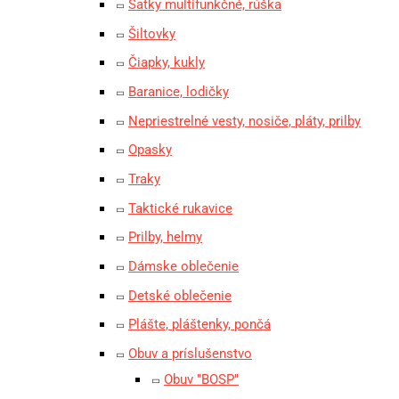
Šatky multifunkčné, rúška
Šiltovky
Čiapky, kukly
Baranice, lodičky
Nepriestrelné vesty, nosiče, pláty, prilby
Opasky
Traky
Taktické rukavice
Prilby, helmy
Dámske oblečenie
Detské oblečenie
Plášte, pláštenky, pončá
Obuv a príslušenstvo
Obuv "BOSP"