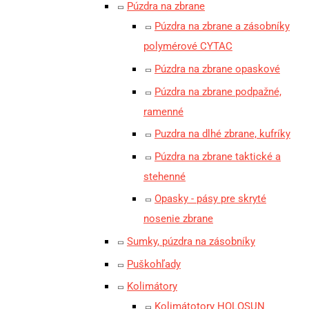
Púzdra na zbrane
Púzdra na zbrane a zásobníky
polymérové CYTAC
Púzdra na zbrane opaskové
Púzdra na zbrane podpažné,
ramenné
Puzdra na dlhé zbrane, kufríky
Púzdra na zbrane taktické a
stehenné
Opasky - pásy pre skryté
nosenie zbrane
Sumky, púzdra na zásobníky
Puškohľady
Kolimátory
Kolimátotory HOLOSUN