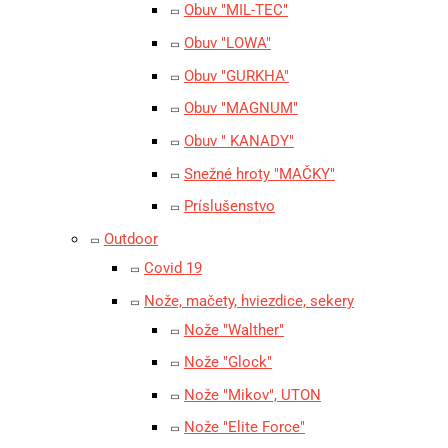
Obuv "MIL-TEC"
Obuv "LOWA"
Obuv "GURKHA"
Obuv "MAGNUM"
Obuv " KANADY"
Snežné hroty "MAČKY"
Príslušenstvo
Outdoor
Covid 19
Nože, mačety, hviezdice, sekery
Nože "Walther"
Nože "Glock"
Nože "Mikov", UTON
Nože "Elite Force"