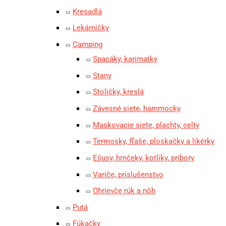
Kresadlá
Lekárničky
Camping
Spacáky, karimatky
Stany
Stoličky, kreslá
Závesné siete, hammocky
Maskovacie siete, plachty, celty
Termosky, fľaše, ploskačky a likérky
Ešusy, hrnčeky, kotlíky, príbory
Variče, príslušenstvo
Ohrievče rúk a nôh
Putá
Fúkačky