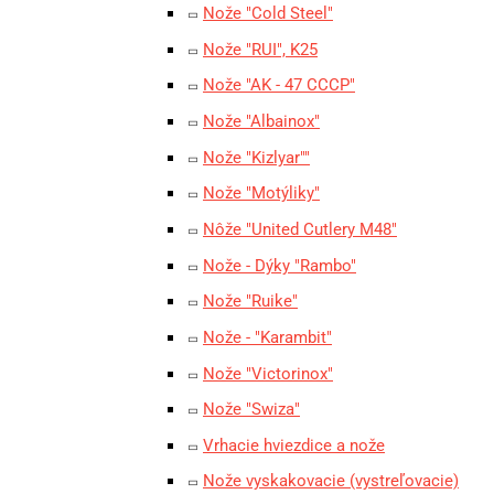
Nože "Cold Steel"
Nože "RUI", K25
Nože "AK - 47 CCCP"
Nože "Albainox"
Nože "Kizlyar""
Nože "Motýliky"
Nôže "United Cutlery M48"
Nože - Dýky "Rambo"
Nože "Ruike"
Nože - "Karambit"
Nože "Victorinox"
Nože "Swiza"
Vrhacie hviezdice a nože
Nože vyskakovacie (vystreľovacie)