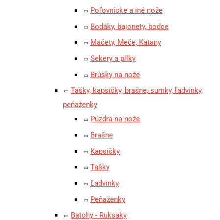
Poľovnícke a iné nože
Bodáky, bajonety, bodce
Mačety, Meče, Katany
Sekery a pílky
Brúsky na nože
Tašky, kapsičky, brašne, sumky, ľadvinky,
peňaženky
Púzdra na nože
Brašne
Kapsičky
Tašky
Ľadvinky
Peňaženky
Batohy - Ruksaky