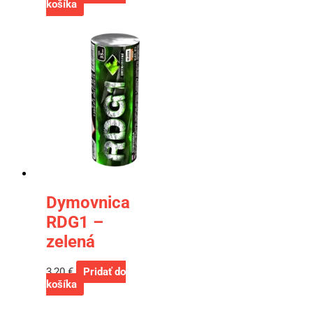
košíka
Dymovnica
RDG1 –
zelená
3,20
€
Pridať do
košíka