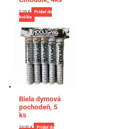
5,20
€
Pridať do
košíka
Biela dymová
pochodeň, 5
ks
19,00
€
Pridať do