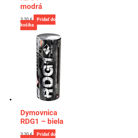
modrá
3,20
€
Pridať do
košíka
Dymovnica
RDG1 – biela
3,20
€
Pridať do