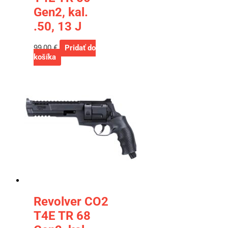
Gen2, kal.
.50, 13 J
99,00
€
Pridať do
košíka
Revolver CO2
T4E TR 68