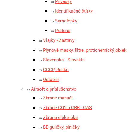
Prívesky
Identifikačné štítky
Samolepky
Prstene
Vlajky - Zástavy
Plynové masky, filtre, protichemický oblek
Slovensko - Slovakia
CCCP, Rusko
Ostatné
Airsoft a príslušenstvo
Zbrane manuál
Zbrane CO2 a GBB - GAS
Zbrane elektrické
BB guličky, plničky