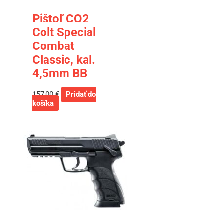
Pištoľ CO2
Colt Special
Combat
Classic, kal.
4,5mm BB
157,00
€
Pridať do
košíka