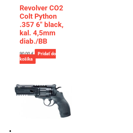
Revolver CO2
Colt Python
.357 6″ black,
kal. 4,5mm
diab./BB
90,00
€
Pridať do
košíka