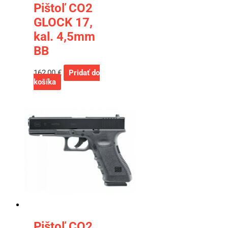
Pištoľ CO2
GLOCK 17,
kal. 4,5mm
BB
162,00
€
Pridať do
košíka
Pištoľ CO2