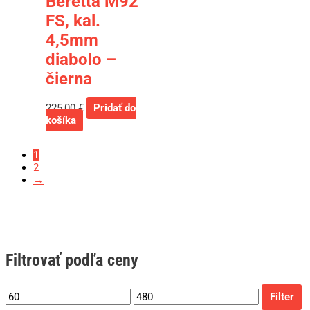
Beretta M92
FS, kal.
4,5mm
diabolo –
čierna
225,00
€
Pridať do
košíka
1
2
→
Filtrovať podľa ceny
Filter