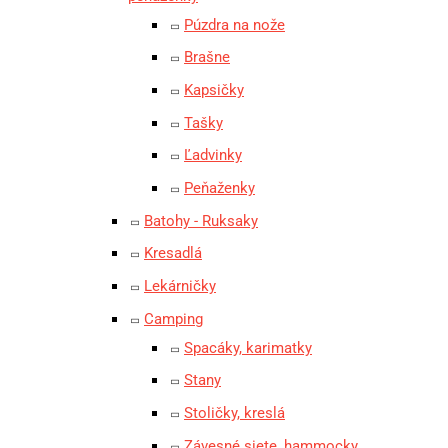
Púzdra na nože
Brašne
Kapsičky
Tašky
Ľadvinky
Peňaženky
Batohy - Ruksaky
Kresadlá
Lekárničky
Camping
Spacáky, karimatky
Stany
Stoličky, kreslá
Závesné siete, hammocky