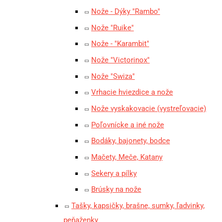
Nože - Dýky "Rambo"
Nože "Ruike"
Nože - "Karambit"
Nože "Victorinox"
Nože "Swiza"
Vrhacie hviezdice a nože
Nože vyskakovacie (vystreľovacie)
Poľovnícke a iné nože
Bodáky, bajonety, bodce
Mačety, Meče, Katany
Sekery a pílky
Brúsky na nože
Tašky, kapsičky, brašne, sumky, ľadvinky,
peňaženky