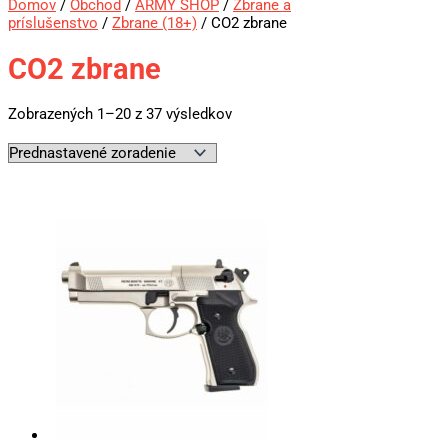
Domov
/
Obchod
/
ARMY SHOP
/
Zbrane a
príslušenstvo
/
Zbrane (18+)
/ CO2 zbrane
CO2 zbrane
Zobrazených 1–20 z 37 výsledkov