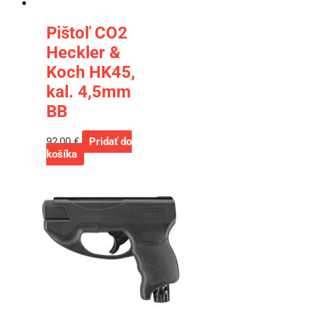
Pištoľ CO2
Heckler &
Koch HK45,
kal. 4,5mm
BB
92,00
€
Pridať do
košíka