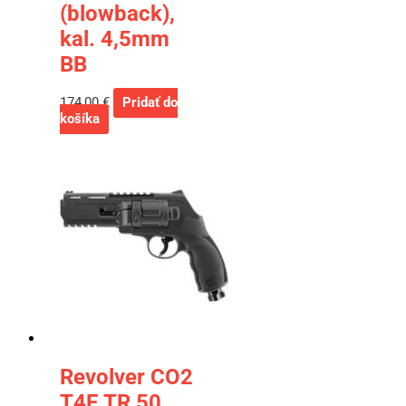
(blowback),
kal. 4,5mm
BB
174,00
€
Pridať do
košíka
Revolver CO2
T4E TR 50