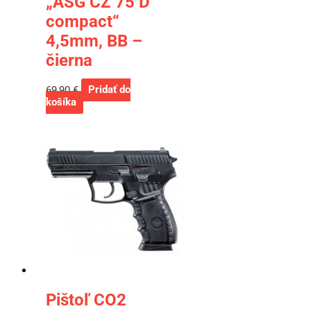
„ASG CZ 75 D
compact“
4,5mm, BB –
čierna
69,90
€
Pridať do
košíka
Pištoľ CO2