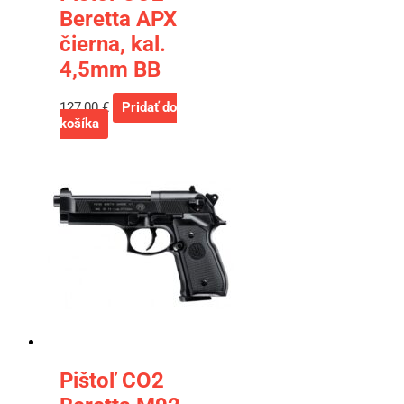
Beretta APX
čierna, kal.
4,5mm BB
127,00
€
Pridať do
košíka
Pištoľ CO2