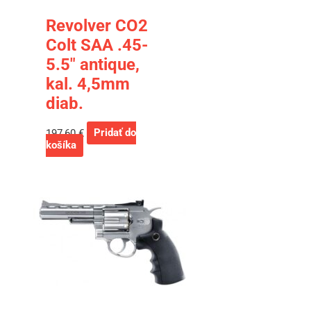
Revolver CO2
Colt SAA .45-
5.5″ antique,
kal. 4,5mm
diab.
197,60
€
Pridať do
košíka