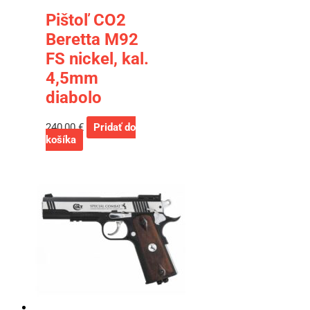
Pištoľ CO2
Beretta M92
FS nickel, kal.
4,5mm
diabolo
240,00
€
Pridať do
košíka