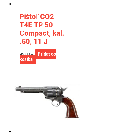
Pištoľ CO2
T4E TP 50
Compact, kal.
.50, 11 J
99,00
€
Pridať do
košíka