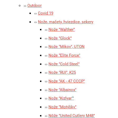
Outdoor
Covid 19
Nože, mačety, hviezdice, sekery
Nože "Walther"
Nože "Glock"
Nože "Mikov", UTON
Nože "Elite Force"
Nože "Cold Steel"
Nože "RUI", K25
Nože "AK - 47 CCCP"
Nože "Albainox"
Nože "Kizlyar""
Nože "Motýliky"
Nôže "United Cutlery M48"