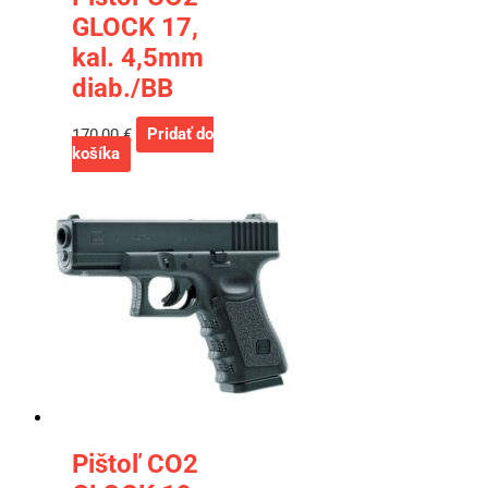
GLOCK 17,
kal. 4,5mm
diab./BB
170,00
€
Pridať do
košíka
Pištoľ CO2