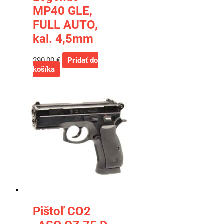
MP40 GLE,
FULL AUTO,
kal. 4,5mm
290,00
€
Pridať do
košíka
Pištoľ CO2