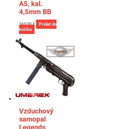
A5, kal.
4,5mm BB
163,00
€
Pridať do
košíka
Vzduchový
samopal
Legends