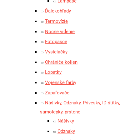
Lampáše
Ďalekohľady
Termovízie
Nočné videnie
Fotopasce
Vysielačky
Chrániče kolien
Lopatky
Vojenské farby
Zapaľovače
Nášivky, Odznaky, Prívesky, ID štítky,
samolepky, prstene
Nášivky
Odznaky