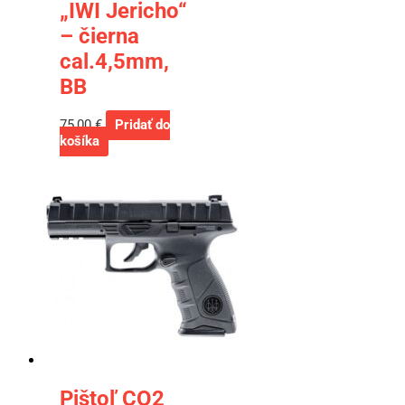
„IWI Jericho“
– čierna
cal.4,5mm,
BB
75,00
€
Pridať do
košíka
Pištoľ CO2