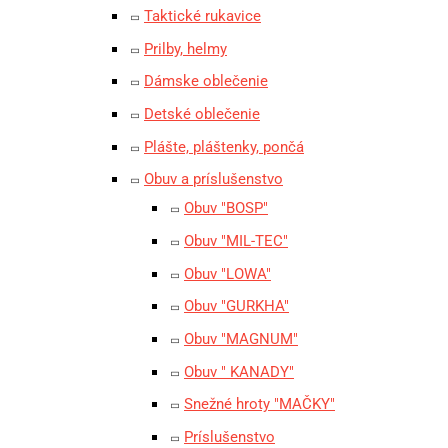
Taktické rukavice
Prilby, helmy
Dámske oblečenie
Detské oblečenie
Plášte, pláštenky, pončá
Obuv a príslušenstvo
Obuv "BOSP"
Obuv "MIL-TEC"
Obuv "LOWA"
Obuv "GURKHA"
Obuv "MAGNUM"
Obuv " KANADY"
Snežné hroty "MAČKY"
Príslušenstvo