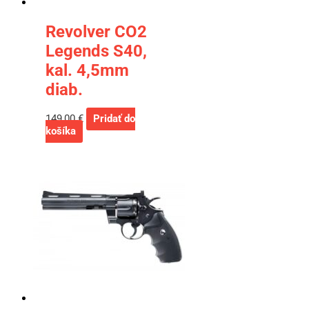
Revolver CO2
Legends S40,
kal. 4,5mm
diab.
149,00
€
Pridať do
košíka