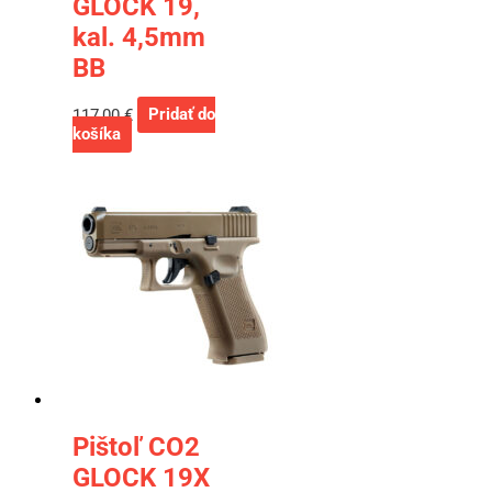
GLOCK 19,
kal. 4,5mm
BB
117,00
€
Pridať do
košíka
Pištoľ CO2
GLOCK 19X