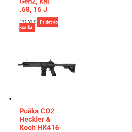
Gen2, kal.
.68, 16 J
132,80
€
Pridať do
košíka
Puška CO2
Heckler &
Koch HK416