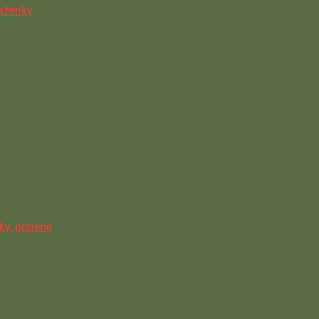
ňaženky
ky, prstene