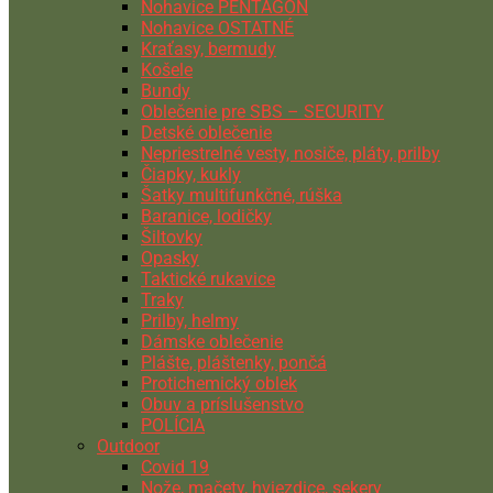
Nohavice PENTAGON
Nohavice OSTATNÉ
Kraťasy, bermudy
Košele
Bundy
Oblečenie pre SBS – SECURITY
Detské oblečenie
Nepriestrelné vesty, nosiče, pláty, prilby
Čiapky, kukly
Šatky multifunkčné, rúška
Baranice, lodičky
Šiltovky
Opasky
Taktické rukavice
Traky
Prilby, helmy
Dámske oblečenie
Plášte, pláštenky, pončá
Protichemický oblek
Obuv a príslušenstvo
POLÍCIA
Outdoor
Covid 19
Nože, mačety, hviezdice, sekery