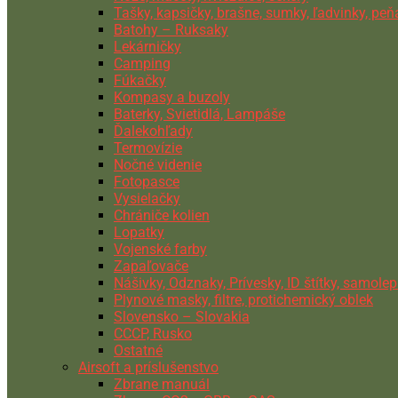
Tašky, kapsičky, brašne, sumky, ľadvinky, pe
Batohy – Ruksaky
Lekárničky
Camping
Fúkačky
Kompasy a buzoly
Baterky, Svietidlá, Lampáše
Ďalekohľady
Termovízie
Nočné videnie
Fotopasce
Vysielačky
Chrániče kolien
Lopatky
Vojenské farby
Zapaľovače
Nášivky, Odznaky, Prívesky, ID štítky, samolep
Plynové masky, filtre, protichemický oblek
Slovensko – Slovakia
CCCP, Rusko
Ostatné
Airsoft a príslušenstvo
Zbrane manuál