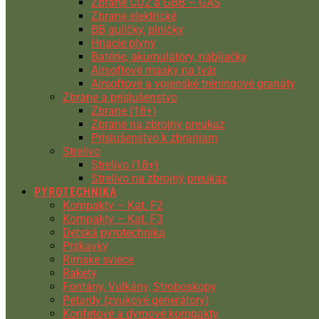
Zbrane CO2 a GBB – GAS
Zbrane elektrické
BB guličky, plničky
Hnacie plyny
Batérie, akumulátory, nabíjačky
Airsoftové masky na tvár
Airsoftové a vojenské tréningové granáty
Zbrane a príslušenstvo
Zbrane (18+)
Zbrane na zbrojny preukaz
Príslušenstvo k zbraniam
Strelivo
Strelivo (18+)
Strelivo na zbrojný preukaz
PYROTECHNIKA
Kompakty – Kat. F2
Kompakty – Kat. F3
Detská pyrotechnika
Prskavky
Rímske sviece
Rakety
Fontány, Vulkány, Stroboskopy
Petardy (zvukové generátory)
Konfetové a dymové kompakty