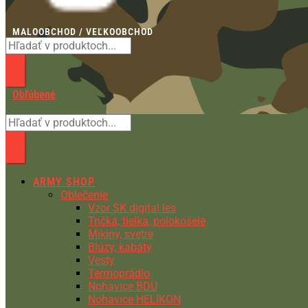
MALOOBCHOD / VEĽKOOBCHOD
Obľúbené
ARMY SHOP
Oblečenie
Vzor SK digital les
Tričká, tielka, polokošele
Mikiny, svetre
Blúzy, kabáty
Vesty
Termoprádlo
Nohavice BDU
Nohavice HELIKON