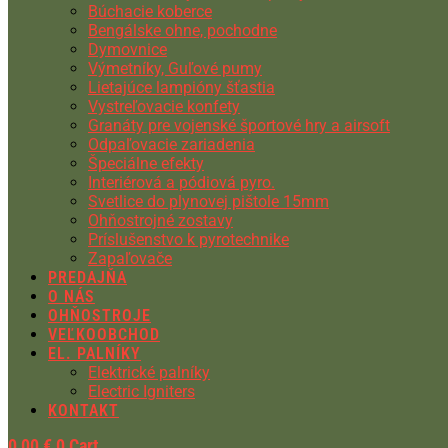
Búchacie koberce
Bengálske ohne, pochodne
Dymovnice
Výmetníky, Guľové pumy
Lietajúce lampióny šťastia
Vystreľovacie konfety
Granáty pre vojenské športové hry a airsoft
Odpaľovacie zariadenia
Špeciálne efekty
Interiérová a pódiová pyro.
Svetlice do plynovej pištole 15mm
Ohňostrojné zostavy
Príslušenstvo k pyrotechnike
Zapaľovače
PREDAJŇA
O NÁS
OHŇOSTROJE
VEĽKOOBCHOD
EL. PALNÍKY
Elektrické palníky
Electric Igniters
KONTAKT
0,00
€
0
Cart