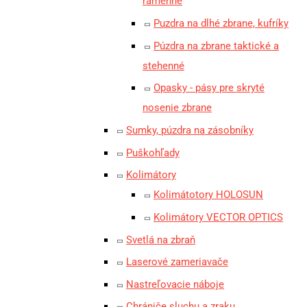
ramenné
Puzdra na dlhé zbrane, kufríky
Púzdra na zbrane taktické a
stehenné
Opasky - pásy pre skryté
nosenie zbrane
Sumky, púzdra na zásobníky
Puškohľady
Kolimátory
Kolimátotory HOLOSUN
Kolimátory VECTOR OPTICS
Svetlá na zbraň
Laserové zameriavače
Nastreľovacie náboje
Chrániče sluchu a zraku