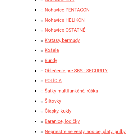
Nohavice PENTAGON
Nohavice HELIKON
Nohavice OSTATNÉ
Kraťasy, bermudy
Košele
Bundy
Oblečenie pre SBS - SECURITY
POLÍCIA
Šatky multifunkčné, rúška
Šiltovky
Čiapky, kukly
Baranice, lodičky
Nepriestrelné vesty, nosiče, pláty, prilby