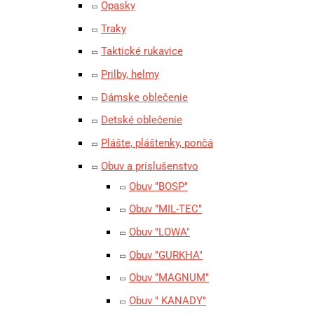
Opasky
Traky
Taktické rukavice
Prilby, helmy
Dámske oblečenie
Detské oblečenie
Plášte, pláštenky, pončá
Obuv a príslušenstvo
Obuv "BOSP"
Obuv "MIL-TEC"
Obuv "LOWA"
Obuv "GURKHA"
Obuv "MAGNUM"
Obuv " KANADY"