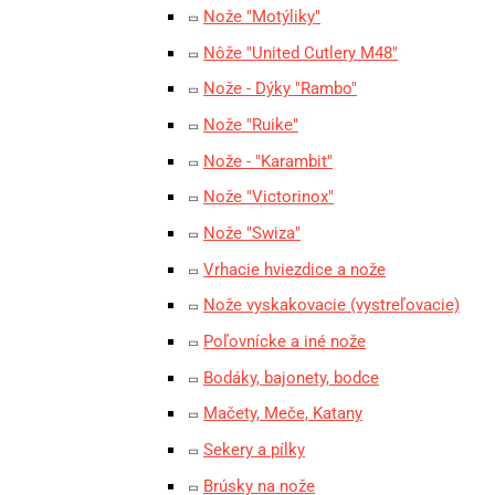
Nože "Motýliky"
Nôže "United Cutlery M48"
Nože - Dýky "Rambo"
Nože "Ruike"
Nože - "Karambit"
Nože "Victorinox"
Nože "Swiza"
Vrhacie hviezdice a nože
Nože vyskakovacie (vystreľovacie)
Poľovnícke a iné nože
Bodáky, bajonety, bodce
Mačety, Meče, Katany
Sekery a pílky
Brúsky na nože