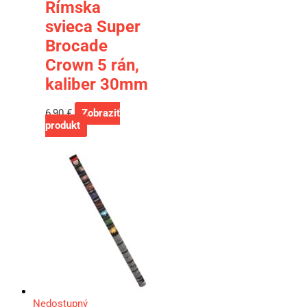
Rímska
svieca Super
Brocade
Crown 5 rán,
kaliber 30mm
6,90
€
Zobraziť
produkt
Nedostupný