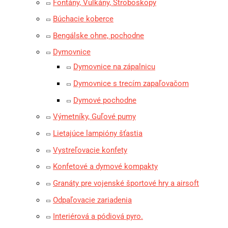
Fontány, Vulkány, Stroboskopy
Búchacie koberce
Bengálske ohne, pochodne
Dymovnice
Dymovnice na zápalnicu
Dymovnice s trecím zapaľovačom
Dymové pochodne
Výmetníky, Guľové pumy
Lietajúce lampióny šťastia
Vystreľovacie konfety
Konfetové a dymové kompakty
Granáty pre vojenské športové hry a airsoft
Odpaľovacie zariadenia
Interiérová a pódiová pyro.