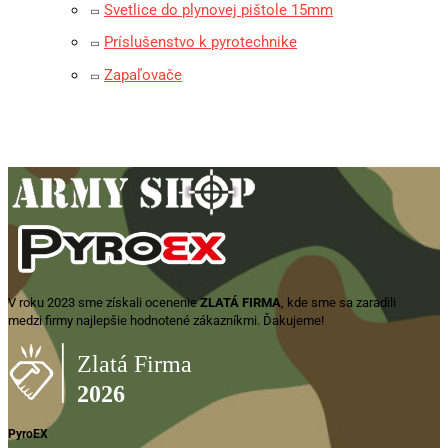
Svetlice do plynovej pištole 15mm
Príslušenstvo k pyrotechnike
Zapaľovače
V roku 2023 sme získali ocenenie
ZLATÁ FIRMA
, kde sme sa zaradili
medzi firmy najlepšie hodnotené zákazníkmi. Ďakujeme!
PyroEX