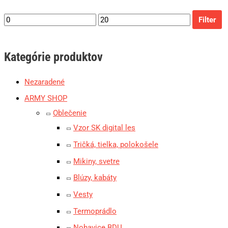
Filter
Kategórie produktov
Nezaradené
ARMY SHOP
Oblečenie
Vzor SK digital les
Tričká, tielka, polokošele
Mikiny, svetre
Blúzy, kabáty
Vesty
Termoprádlo
Nohavice BDU