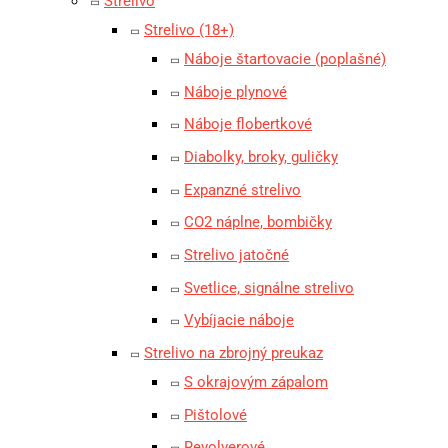
Strelivo
Strelivo (18+)
Náboje štartovacie (poplašné)
Náboje plynové
Náboje flobertkové
Diabolky, broky, guličky
Expanzné strelivo
CO2 náplne, bombičky
Strelivo jatočné
Svetlice, signálne strelivo
Vybíjacie náboje
Strelivo na zbrojný preukaz
S okrajovým zápalom
Pištolové
Revolverové