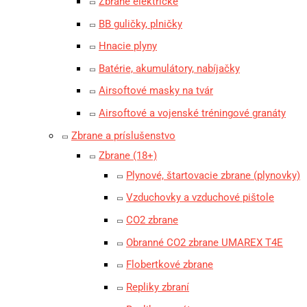
Zbrane elektrické
BB guličky, plničky
Hnacie plyny
Batérie, akumulátory, nabíjačky
Airsoftové masky na tvár
Airsoftové a vojenské tréningové granáty
Zbrane a príslušenstvo
Zbrane (18+)
Plynové, štartovacie zbrane (plynovky)
Vzduchovky a vzduchové pištole
CO2 zbrane
Obranné CO2 zbrane UMAREX T4E
Flobertkové zbrane
Repliky zbraní