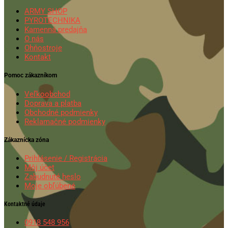
ARMY SHOP
PYROTECHNIKA
Kamenná predajňa
O nás
Ohňostroje
Kontakt
Pomoc zákazníkom
Veľkoobchod
Doprava a platba
Obchodné podmienky
Reklamačné podmienky
Zákaznícka zóna
Prihlásenie / Registrácia
Môj účet
Zabudnuté heslo
Moje obľúbené
Kontaktné údaje
0918 548 956