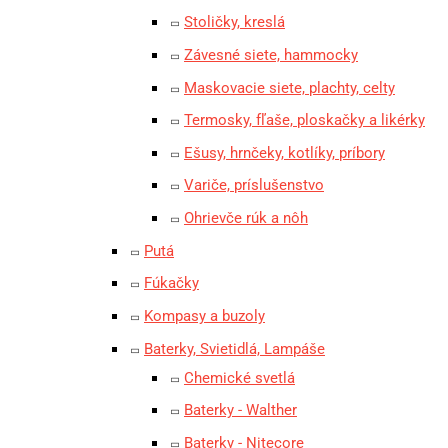
Stoličky, kreslá
Závesné siete, hammocky
Maskovacie siete, plachty, celty
Termosky, fľaše, ploskačky a likérky
Ešusy, hrnčeky, kotlíky, príbory
Variče, príslušenstvo
Ohrievče rúk a nôh
Putá
Fúkačky
Kompasy a buzoly
Baterky, Svietidlá, Lampáše
Chemické svetlá
Baterky - Walther
Baterky - Nitecore