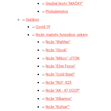
Snežné hroty "MAČKY"
Príslušenstvo
Outdoor
Covid 19
Nože, mačety, hviezdice, sekery
Nože "Walther"
Nože "Glock"
Nože "Mikov", UTON
Nože "Elite Force"
Nože "Cold Steel"
Nože "RUI", K25
Nože "AK - 47 CCCP"
Nože "Albainox"
Nože "Kizlyar""