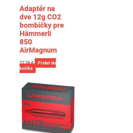
Adaptér na
dve 12g CO2
bombičky pre
Hämmerli
850
AirMagnum
77,76
€
Pridať do
košíka