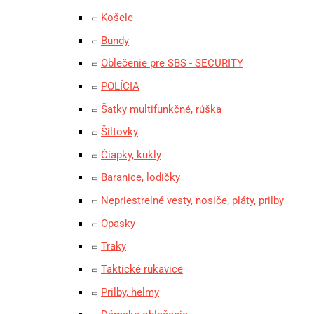
Košele
Bundy
Oblečenie pre SBS - SECURITY
POLÍCIA
Šatky multifunkčné, rúška
Šiltovky
Čiapky, kukly
Baranice, lodičky
Nepriestrelné vesty, nosiče, pláty, prilby
Opasky
Traky
Taktické rukavice
Prilby, helmy