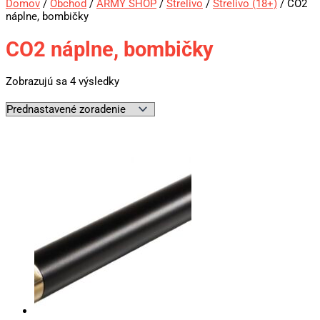
Domov
/
Obchod
/
ARMY SHOP
/
Strelivo
/
Strelivo (18+)
/ CO2
náplne, bombičky
CO2 náplne, bombičky
Zobrazujú sa 4 výsledky