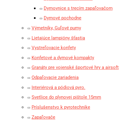
Dymovnice s trecím zapaľovačom
Dymové pochodne
Výmetníky, Guľové pumy
Lietajúce lampióny šťastia
Vystreľovacie konfety
Konfetové a dymové kompakty
Granáty pre vojenské športové hry a airsoft
Odpaľovacie zariadenia
Interiérová a pódiová pyro.
Svetlice do plynovej pištole 15mm
Príslušenstvo k pyrotechnike
Zapaľovače