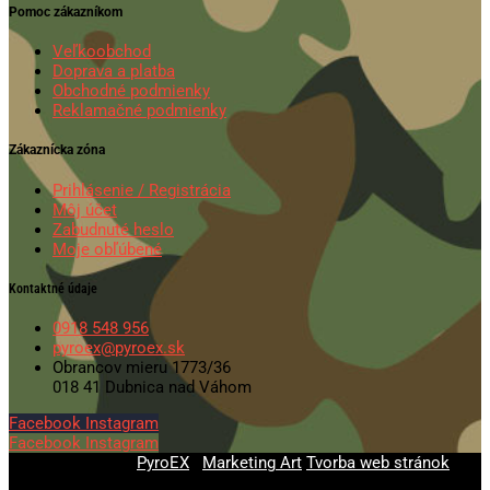
Pomoc zákazníkom
Veľkoobchod
Doprava a platba
Obchodné podmienky
Reklamačné podmienky
Zákaznícka zóna
Prihlásenie / Registrácia
Môj účet
Zabudnuté heslo
Moje obľúbené
Kontaktné údaje
0918 548 956
pyroex@pyroex.sk
Obrancov mieru 1773/36
018 41 Dubnica nad Váhom
Facebook
Instagram
Facebook
Instagram
© 2020-2026
PyroEX
|
Marketing Art
Tvorba web stránok