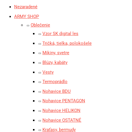
Nezaradené
ARMY SHOP
Oblečenie
Vzor SK digital les
Tričká, tielka, polokošele
Mikiny, svetre
Blúzy, kabáty
Vesty
Termoprádlo
Nohavice BDU
Nohavice PENTAGON
Nohavice HELIKON
Nohavice OSTATNÉ
Kraťasy, bermudy