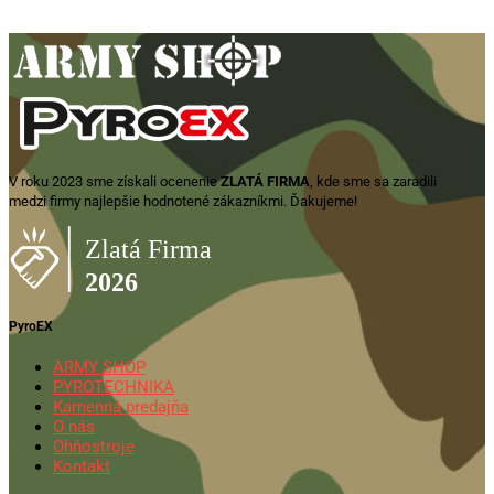
V roku 2023 sme získali ocenenie
ZLATÁ FIRMA
, kde sme sa zaradili
medzi firmy najlepšie hodnotené zákazníkmi. Ďakujeme!
PyroEX
ARMY SHOP
PYROTECHNIKA
Kamenná predajňa
O nás
Ohňostroje
Kontakt