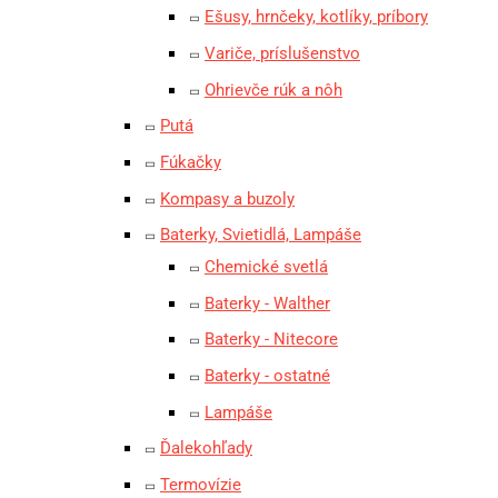
Ešusy, hrnčeky, kotlíky, príbory
Variče, príslušenstvo
Ohrievče rúk a nôh
Putá
Fúkačky
Kompasy a buzoly
Baterky, Svietidlá, Lampáše
Chemické svetlá
Baterky - Walther
Baterky - Nitecore
Baterky - ostatné
Lampáše
Ďalekohľady
Termovízie