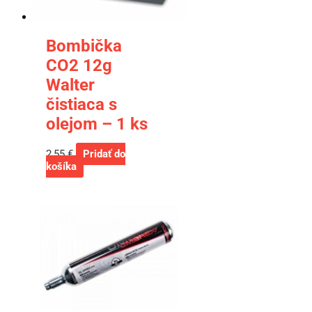
Bombička
CO2 12g
Walter
čistiaca s
olejom – 1 ks
2,55
€
Pridať do
košíka