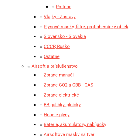
Prstene
Vlajky - Zástavy
Plynové masky, filtre, protichemický oblek
Slovensko - Slovakia
CCCP, Rusko
Ostatné
Airsoft a príslušenstvo
Zbrane manuál
Zbrane CO2 a GBB - GAS
Zbrane elektrické
BB guličky, plničky
Hnacie plyny
Batérie, akumulátory, nabíjačky
Airsoftové masky na tvár