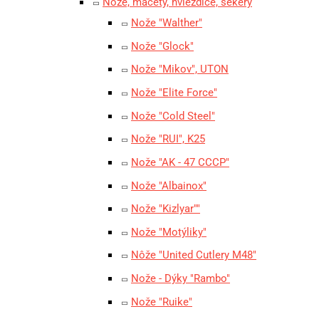
Nože, mačety, hviezdice, sekery
Nože "Walther"
Nože "Glock"
Nože "Mikov", UTON
Nože "Elite Force"
Nože "Cold Steel"
Nože "RUI", K25
Nože "AK - 47 CCCP"
Nože "Albainox"
Nože "Kizlyar""
Nože "Motýliky"
Nôže "United Cutlery M48"
Nože - Dýky "Rambo"
Nože "Ruike"