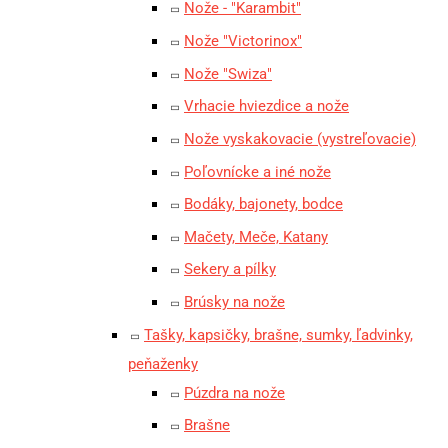
Nože - "Karambit"
Nože "Victorinox"
Nože "Swiza"
Vrhacie hviezdice a nože
Nože vyskakovacie (vystreľovacie)
Poľovnícke a iné nože
Bodáky, bajonety, bodce
Mačety, Meče, Katany
Sekery a pílky
Brúsky na nože
Tašky, kapsičky, brašne, sumky, ľadvinky,
peňaženky
Púzdra na nože
Brašne