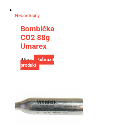
Nedostupný
Bombička
CO2 88g
Umarex
9,95
€
Zobraziť
produkt