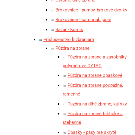
Ostatné dlhé zbrane
Brokovnice - pumpy, brokové dvojky
Brokovnice - samonabíjacie
Bazár - Komis
Príslušenstvo k zbraniam
Púzdra na zbrane
Púzdra na zbrane a zásobníky
polymérové CYTAC
Púzdra na zbrane opaskové
Púzdra na zbrane podpažné,
ramenné
Puzdra na dlhé zbrane, kufríky
Púzdra na zbrane taktické a
stehenné
Opasky - pásy pre skryté