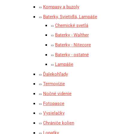
Kompasy a buzoly
Baterky, Svietidlá, Lampáše
Chemické svetlá
Baterky - Walther
Baterky - Nitecore
Baterky - ostatné
Lampáše
Ďalekohľady
Termovízie
Nočné videnie
Fotopasce
Vysielačky
Chrániče kolien
Lopatky