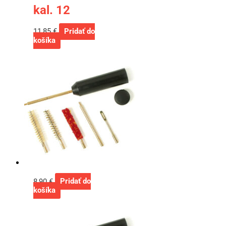
kal. 12
11,85
€
Pridať do
košíka
8,90
€
Pridať do
košíka