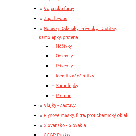
Vojenské farby
Zapaľovače
Nášivky, Odznaky, Prívesky, ID štítky,
samolepky, prstene
Nášivky
Odznaky
Prívesky
Identifikačné štítky
Samolepky
Prstene
Vlajky - Zástavy
Plynové masky, filtre, protichemický oblek
Slovensko - Slovakia
CCCP, Rusko