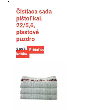
Čistiaca sada
pištoľ kal.
22/5,6,
plastové
puzdro
8,90
€
Pridať do
košíka