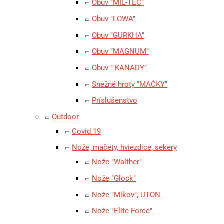
Obuv "MIL-TEC"
Obuv "LOWA"
Obuv "GURKHA"
Obuv "MAGNUM"
Obuv " KANADY"
Snežné hroty "MAČKY"
Príslušenstvo
Outdoor
Covid 19
Nože, mačety, hviezdice, sekery
Nože "Walther"
Nože "Glock"
Nože "Mikov", UTON
Nože "Elite Force"