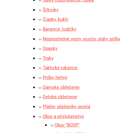
Šiltovky
Čiapky, kukly
Baranice, lodičky
Nepriestrelné vesty, nosiče, pláty, prilby
Opasky
Traky
Taktické rukavice
Prilby, helmy
Dámske oblečenie
Detské oblečenie
Plášte, pláštenky, pončá
Obuv a príslušenstvo
Obuv "BOSP"