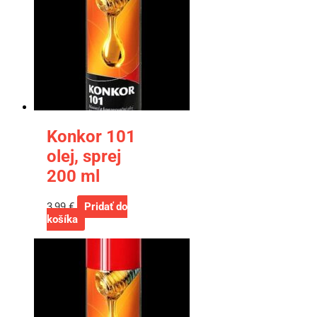
Konkor 101
olej, sprej
200 ml
3,99
€
Pridať do
košíka