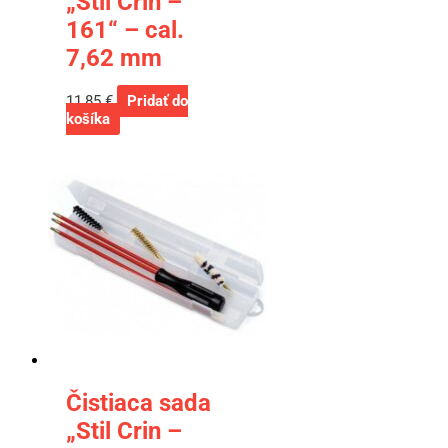
„Stil Crin –
161“ – cal.
7,62 mm
11,85
€
Pridať do
košíka
Čistiaca sada
„Stil Crin –