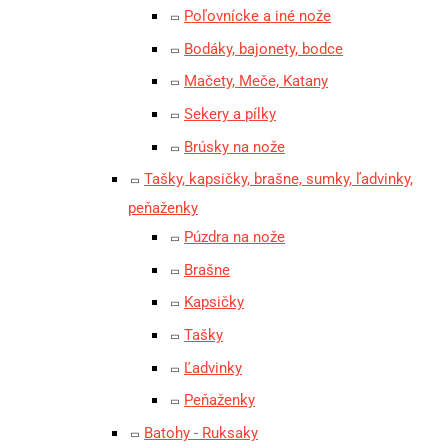
Poľovnícke a iné nože
Bodáky, bajonety, bodce
Mačety, Meče, Katany
Sekery a pílky
Brúsky na nože
Tašky, kapsičky, brašne, sumky, ľadvinky,
peňaženky
Púzdra na nože
Brašne
Kapsičky
Tašky
Ľadvinky
Peňaženky
Batohy - Ruksaky