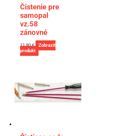
Čistenie pre
samopal
vz.58
zánovné
11,90
€
Zobraziť
produkt