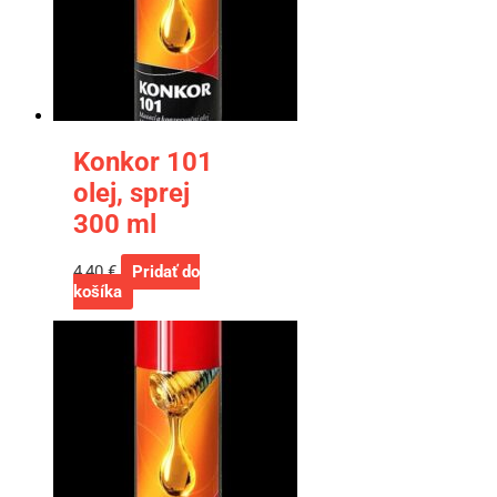
Konkor 101
olej, sprej
300 ml
4,40
€
Pridať do
košíka