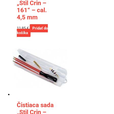
„Stil Crin –
161“ – cal.
4,5 mm
11,85
€
Pridať do
košíka
Čistiaca sada
„Stil Crin –