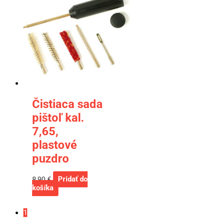
Čistiaca sada
pištoľ kal.
7,65,
plastové
puzdro
8,90
€
Pridať do
košíka
1