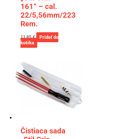
161“ – cal.
22/5,56mm/223
Rem.
11,85
€
Pridať do
košíka
Čistiaca sada