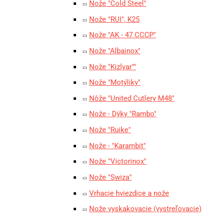
Nože "Cold Steel"
Nože "RUI", K25
Nože "AK - 47 CCCP"
Nože "Albainox"
Nože "Kizlyar""
Nože "Motýliky"
Nôže "United Cutlery M48"
Nože - Dýky "Rambo"
Nože "Ruike"
Nože - "Karambit"
Nože "Victorinox"
Nože "Swiza"
Vrhacie hviezdice a nože
Nože vyskakovacie (vystreľovacie)