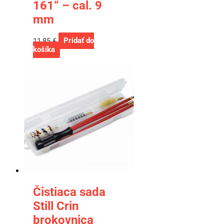
161“ – cal. 9
mm
11,85
€
Pridať do
košíka
Čistiaca sada
Still Crin
brokovnica