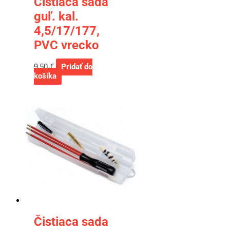
Čistiaca sada
guľ. kal.
4,5/17/177,
PVC vrecko
9,50
€
Pridať do
košíka
Čistiaca sada