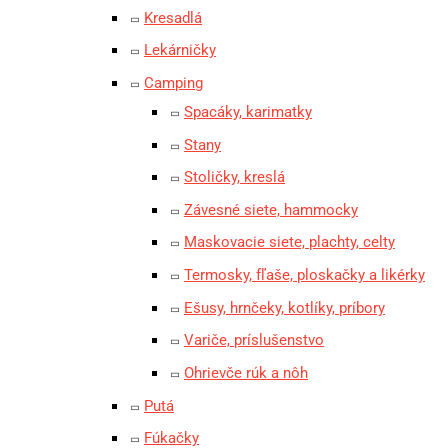
Kresadlá
Lekárničky
Camping
Spacáky, karimatky
Stany
Stoličky, kreslá
Závesné siete, hammocky
Maskovacie siete, plachty, celty
Termosky, fľaše, ploskačky a likérky
Ešusy, hrnčeky, kotlíky, príbory
Variče, príslušenstvo
Ohrievče rúk a nôh
Putá
Fúkačky