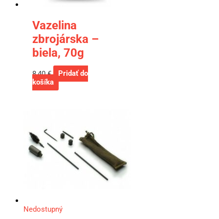
Vazelina
zbrojárska –
biela, 70g
8,40
€
Pridať do
košíka
Nedostupný