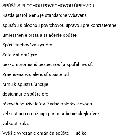
SPÚŠŤ S PLOCHOU POVRCHOVOU ÚPRAVOU
Každá pištoľ Gen6 je štandardne vybavená
spúšťou s plochou povrchovou úpravou pre konzistentné
umiestnenie prsta a stlačenie spúšte.
Spúšť zachováva systém
Safe Action® pre
bezkompromisnú bezpečnosť a spoľahlivosť.
Zmenšená vzdialenosť spúšte od
rámu k spúšti uľahčuje
dosiahnutie spúšte pre
rôznych používateľov. Zadné opierky v dvoch
veľkostiach umožňujú prispôsobenie akejkoľvek
veľkosti ruky.
Vyššie vyrezanie chrániča spúšte – lúčika