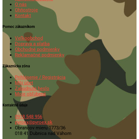
O nás
Ohňostroje
Kontakt
Pomoc zákazníkom
Veľkoobchod
Doprava a platba
Obchodné podmienky
Reklamačné podmienky
Zákaznícka zóna
Prihlásenie / Registrácia
Môj účet
Zabudnuté heslo
Moje obľúbené
Kontaktné údaje
0918 548 956
pyroex@pyroex.sk
Obrancov mieru 1773/36
018 41 Dubnica nad Váhom