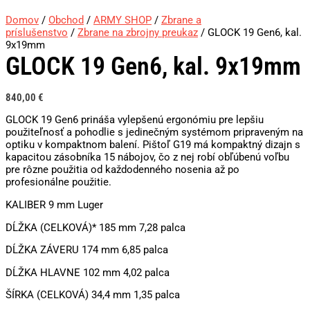
Domov
/
Obchod
/
ARMY SHOP
/
Zbrane a
príslušenstvo
/
Zbrane na zbrojny preukaz
/ GLOCK 19 Gen6, kal.
9x19mm
GLOCK 19 Gen6, kal. 9x19mm
840,00
€
GLOCK 19 Gen6 prináša vylepšenú ergonómiu pre lepšiu
použiteľnosť a pohodlie s jedinečným systémom pripraveným na
optiku v kompaktnom balení. Pištoľ G19 má kompaktný dizajn s
kapacitou zásobníka 15 nábojov, čo z nej robí obľúbenú voľbu
pre rôzne použitia od každodenného nosenia až po
profesionálne použitie.
KALIBER 9 mm Luger
DĹŽKA (CELKOVÁ)* 185 mm 7,28 palca
DĹŽKA ZÁVERU 174 mm 6,85 palca
DĹŽKA HLAVNE 102 mm 4,02 palca
ŠÍRKA (CELKOVÁ) 34,4 mm 1,35 palca