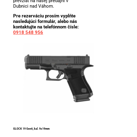
prevziať na našej predajni v
Dubnici nad Váhom.
Pre rezerváciu prosím vyplňte
nasledujúci formulár, alebo nás
kontaktujte na telefónnom čísle:
0918 548 956
GLOCK 19 Gen6, kal. 9x19mm