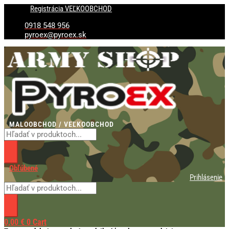
Preskočiť
Products
Products
Registrácia VEĽKOOBCHOD
na
search
search
obsah
0918 548 956
pyroex@pyroex.sk
MALOOBCHOD / VEĽKOOBCHOD
Obľúbené
Prihlásenie
0,00
€
0
Cart