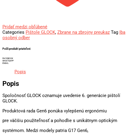
Pridať medzi obľúbené
Categories
Pištole GLOCK
,
Zbrane na zbrojny preukaz
Tag
Iba
osobný odber
Pošli produkt priateľovi:
FACEBOOK
WHATSAPP
EMAIL
Popis
Popis
Spoločnosť GLOCK oznamuje uvedenie 6. generácie pištolí
GLOCK.
Produktová rada Gen6 ponúka vylepšenú ergonómiu
pre väčšiu použiteľnosť a pohodlie s unikátnym optickým
systémom. Medzi modely patria G17 Gen6,