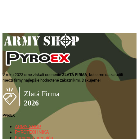
GLOCK 17 Gen6, kal. 9x19mm
840,00
€
Zobraziť produkt
V roku 2023 sme získali ocenenie
ZLATÁ FIRMA
, kde sme sa zaradili
medzi firmy najlepšie hodnotené zákazníkmi. Ďakujeme!
PyroEX
ARMY SHOP
PYROTECHNIKA
Kamenná predajňa