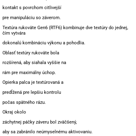
kontakt s povrchom citlivejší
pre manipuláciu so záverom.
Textúra rukoväte Gen6 (RTF6) kombinuje dve textúry do jednej,
čím vytvára
dokonalú kombináciu výkonu a pohodlia.
Oblasť textúry rukoväte bola
rozšírená, aby siahala vyššie na
rám pre maximálny úchop.
Opierka palca je textúrovaná a
predĺžená pre lepšiu kontrolu
počas spätného rázu.
Okraj okolo
záchytnej páčky záveru bol zväčšený,
aby sa zabránilo neúmyselnému aktivovaniu.