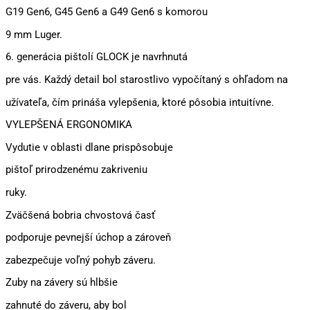
G19 Gen6, G45 Gen6 a G49 Gen6 s komorou
9 mm Luger.
6. generácia pištolí GLOCK je navrhnutá
pre vás. Každý detail bol starostlivo vypočítaný s ohľadom na
užívateľa, čím prináša vylepšenia, ktoré pôsobia intuitívne.
VYLEPŠENÁ ERGONOMIKA
Vydutie v oblasti dlane prispôsobuje
pištoľ prirodzenému zakriveniu
ruky.
Zväčšená bobria chvostová časť
podporuje pevnejší úchop a zároveň
zabezpečuje voľný pohyb záveru.
Zuby na závery sú hlbšie
zahnuté do záveru, aby bol