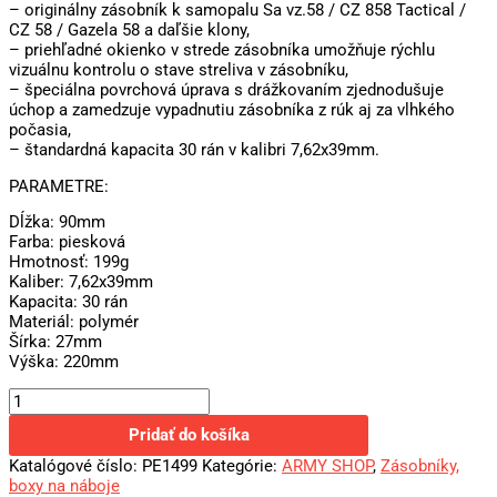
– originálny zásobník k samopalu Sa vz.58 / CZ 858 Tactical /
CZ 58 / Gazela 58 a daľšie klony,
– priehľadné okienko v strede zásobníka umožňuje rýchlu
vizuálnu kontrolu o stave streliva v zásobníku,
– špeciálna povrchová úprava s drážkovaním zjednodušuje
úchop a zamedzuje vypadnutiu zásobníka z rúk aj za vlhkého
počasia,
– štandardná kapacita 30 rán v kalibri 7,62x39mm.
PARAMETRE:
Dĺžka: 90mm
Farba: piesková
Hmotnosť: 199g
Kaliber: 7,62x39mm
Kapacita: 30 rán
Materiál: polymér
Šírka: 27mm
Výška: 220mm
Pridať do košíka
Katalógové číslo:
PE1499
Kategórie:
ARMY SHOP
,
Zásobníky,
boxy na náboje