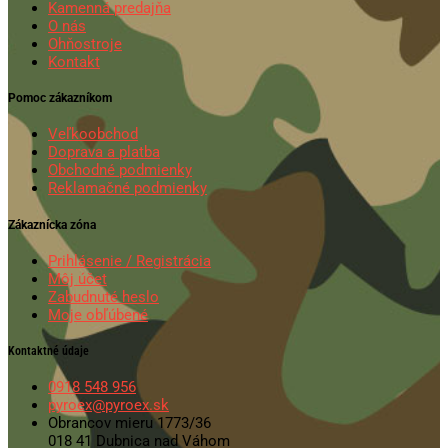
Kamenná predajňa
O nás
Ohňostroje
Kontakt
Pomoc zákazníkom
Veľkoobchod
Doprava a platba
Obchodné podmienky
Reklamačné podmienky
Zákaznícka zóna
Prihlásenie / Registrácia
Môj účet
Zabudnuté heslo
Moje obľúbené
Kontaktné údaje
0918 548 956
pyroex@pyroex.sk
Obrancov mieru 1773/36
018 41 Dubnica nad Váhom