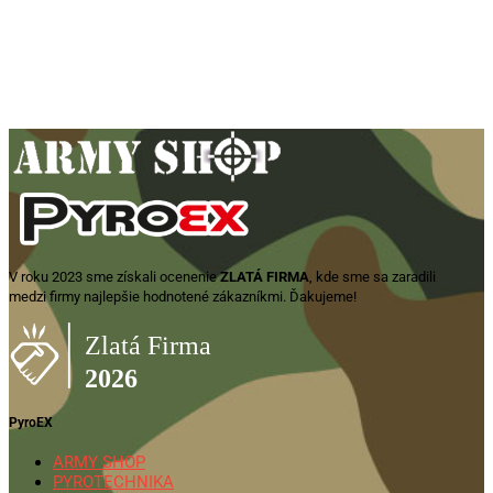
Gen M3 5,56x45mm / 30rd –
priehľadný
40,00
€
Pridať do košíka
V roku 2023 sme získali ocenenie
ZLATÁ FIRMA
, kde sme sa zaradili
medzi firmy najlepšie hodnotené zákazníkmi. Ďakujeme!
PyroEX
ARMY SHOP
PYROTECHNIKA