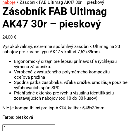
náboje
/ Zásobník FAB Ultimag AK47 30r – pieskový
Zásobník FAB Ultimag
AK47 30r – pieskový
24,00
€
Vysokokvalitný, extrémne spoľahlivý zásobník Ultimag na 30
nábojov pre zbrane typu AK47 v kalibri 7,62x39mm.
Ergonomický dizajn pre lepšiu priľnavosť a rýchlejšiu
výmenu zásobníka.
Vyrobené z vystuženého polymérneho kompozitu +
oceľová pružina
Spodná pätka zásobníka, vďaka drážke, umožňuje použitie
vyťahovacích spôn SPD
Priehľadné okienko pre rýchlu vizuálnu identifikáciu
zostávajúcich nábojov (od 10 do 30 kusov)
Nie je kompatibilný pre typ AK74, kaliber 5,45x39mm.
Farba: piesková