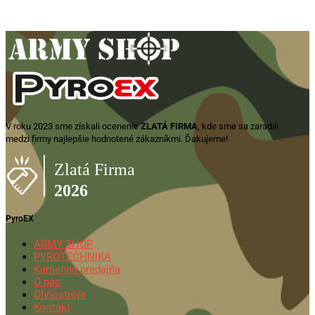
V roku 2023 sme získali ocenenie
ZLATÁ FIRMA
, kde sme sa zaradili
medzi firmy najlepšie hodnotené zákazníkmi. Ďakujeme!
PyroEX
ARMY SHOP
PYROTECHNIKA
Kamenná predajňa
O nás
Ohňostroje
Kontakt