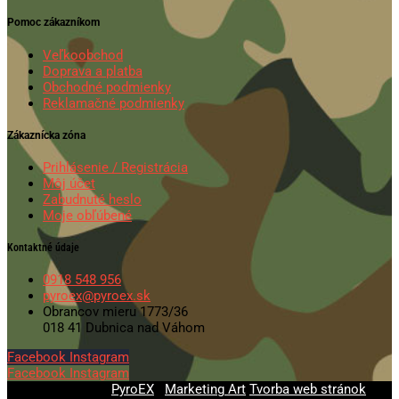
Pomoc zákazníkom
Veľkoobchod
Doprava a platba
Obchodné podmienky
Reklamačné podmienky
Zákaznícka zóna
Prihlásenie / Registrácia
Môj účet
Zabudnuté heslo
Moje obľúbené
Kontaktné údaje
0918 548 956
pyroex@pyroex.sk
Obrancov mieru 1773/36
018 41 Dubnica nad Váhom
Facebook
Instagram
Facebook
Instagram
© 2020-2026
PyroEX
|
Marketing Art
Tvorba web stránok