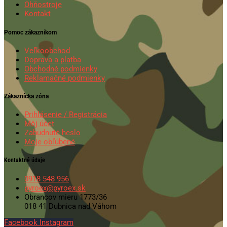
Ohňostroje
Kontakt
Pomoc zákazníkom
Veľkoobchod
Doprava a platba
Obchodné podmienky
Reklamačné podmienky
Zákaznícka zóna
Prihlásenie / Registrácia
Môj účet
Zabudnuté heslo
Moje obľúbené
Kontaktné údaje
0918 548 956
pyroex@pyroex.sk
Obrancov mieru 1773/36
018 41 Dubnica nad Váhom
Facebook
Instagram