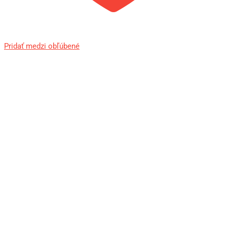
Pridať medzi obľúbené
Zásobník FAB Ultimag AR15 30r
čierny