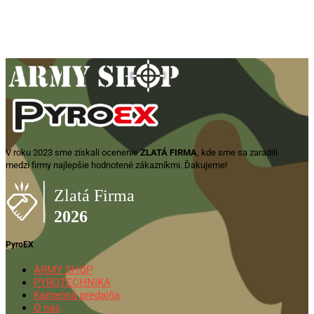
40,00
€
Pridať do košíka
V roku 2023 sme získali ocenenie
ZLATÁ FIRMA
, kde sme sa zaradili
medzi firmy najlepšie hodnotené zákazníkmi. Ďakujeme!
PyroEX
ARMY SHOP
PYROTECHNIKA
Kamenná predajňa
O nás