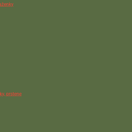
ňaženky
ky, prstene