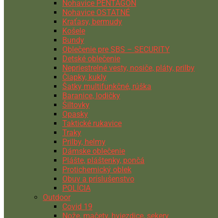
Nohavice PENTAGON
Nohavice OSTATNÉ
Kraťasy, bermudy
Košele
Bundy
Oblečenie pre SBS – SECURITY
Detské oblečenie
Nepriestrelné vesty, nosiče, pláty, prilby
Čiapky, kukly
Šatky multifunkčné, rúška
Baranice, lodičky
Šiltovky
Opasky
Taktické rukavice
Traky
Prilby, helmy
Dámske oblečenie
Plášte, pláštenky, pončá
Protichemický oblek
Obuv a príslušenstvo
POLÍCIA
Outdoor
Covid 19
Nože, mačety, hviezdice, sekery