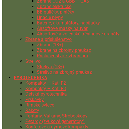
Zbrane CO2 a GBB – GAS
Zbrane elektrické
BB guličky, plničky
Hnacie plyny
Batérie, akumulátory, nabíjačky
Airsoftové masky na tvár
Airsoftové a vojenské tréningové granáty
Zbrane a príslušenstvo
Zbrane (18+)
Zbrane na zbrojny preukaz
Príslušenstvo k zbraniam
Strelivo
Strelivo (18+)
Strelivo na zbrojný preukaz
PYROTECHNIKA
Kompakty – Kat. F2
Kompakty – Kat. F3
Detská pyrotechnika
Prskavky
Rímske sviece
Rakety
Fontány, Vulkány, Stroboskopy
Petardy (zvukové generátory)
Konfetové a dymové kompakty