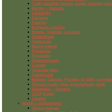
Tašky, kapsičky, brašne, sumky, ľadvinky, pe
Batohy – Ruksaky
Lekárničky
Camping
Fúkačky
Kompasy a buzoly
Baterky, Svietidlá, Lampáše
Ďalekohľady
Termovízie
Nočné videnie
Fotopasce
Vysielačky
Chrániče kolien
Lopatky
Vojenské farby
Zapaľovače
Nášivky, Odznaky, Prívesky, ID štítky, samolep
Plynové masky, filtre, protichemický oblek
Slovensko – Slovakia
CCCP, Rusko
Ostatné
Airsoft a príslušenstvo
Zbrane manuál