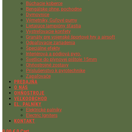
Búchacie koberce
Bengálske ohne, pochodne
Dymovnice
Výmetníky, Guľové pumy
Lietajúce lampióny šťastia
Vystreľovacie konfety
Granáty pre vojenské športové hry a airsoft
Odpaľovacie zariadenia
Špeciálne efekty
Interiérová a pódiová pyro.
Svetlice do plynovej pištole 15mm
Ohňostrojné zostavy
Príslušenstvo k pyrotechnike
Zapaľovače
PREDAJŇA
O NÁS
OHŇOSTROJE
VEĽKOOBCHOD
EL. PALNÍKY
Elektrické palníky
Electric Igniters
KONTAKT
0,00
€
0
Cart