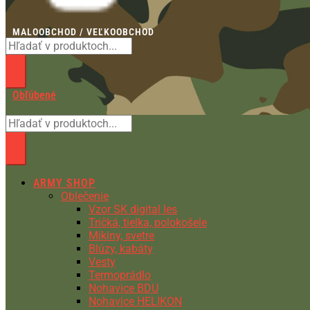
MALOOBCHOD / VEĽKOOBCHOD
Obľúbené
ARMY SHOP
Oblečenie
Vzor SK digital les
Tričká, tielka, polokošele
Mikiny, svetre
Blúzy, kabáty
Vesty
Termoprádlo
Nohavice BDU
Nohavice HELIKON