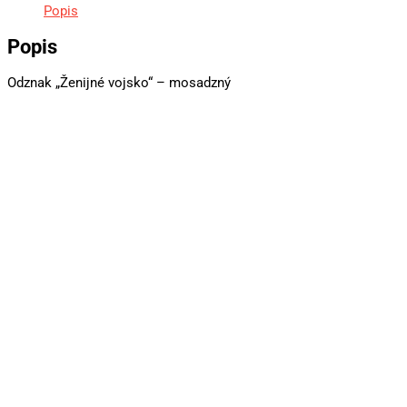
Popis
Popis
Odznak „Ženijné vojsko“ – mosadzný
Ruský znak mosadz patina 35mm