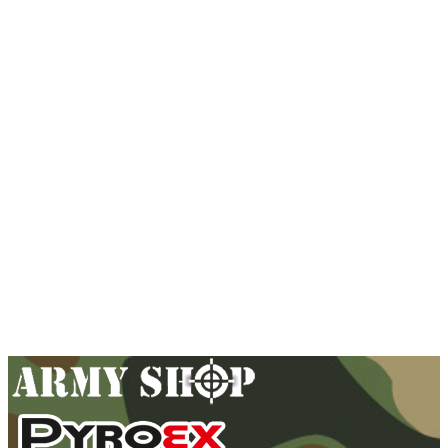
Odznak Parašutista – strieborný
1,40
€
Pridať do košíka