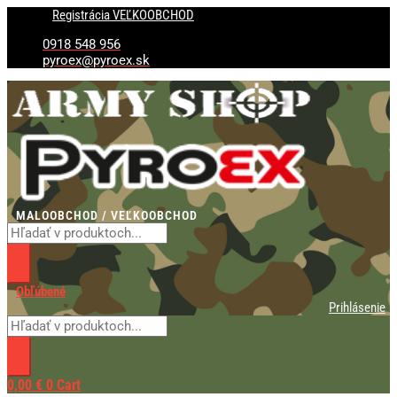
Preskočiť
Products
Products
Registrácia VEĽKOOBCHOD
na
search
search
obsah
0918 548 956
pyroex@pyroex.sk
MALOOBCHOD / VEĽKOOBCHOD
Obľúbené
Prihlásenie
0,00
€
0
Cart