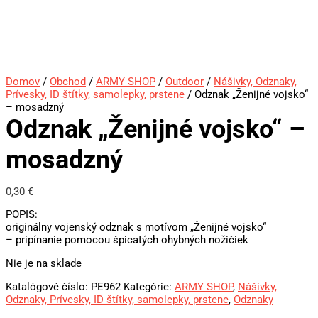
Domov
/
Obchod
/
ARMY SHOP
/
Outdoor
/
Nášivky, Odznaky,
Prívesky, ID štítky, samolepky, prstene
/ Odznak „Ženijné vojsko“
– mosadzný
Odznak „Ženijné vojsko“ –
mosadzný
0,30
€
POPIS:
originálny vojenský odznak s motívom „Ženijné vojsko“
– pripínanie pomocou špicatých ohybných nožičiek
Nie je na sklade
Katalógové číslo:
PE962
Kategórie:
ARMY SHOP
,
Nášivky,
Odznaky, Prívesky, ID štítky, samolepky, prstene
,
Odznaky