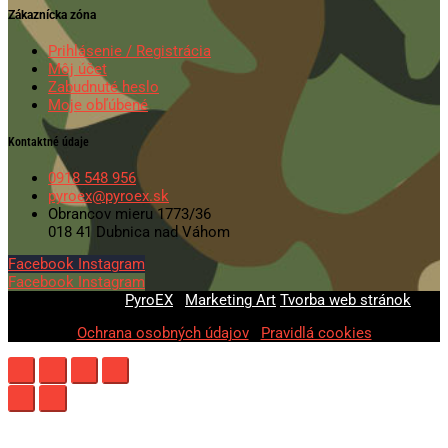
Zákaznícka zóna
Prihlásenie / Registrácia
Môj účet
Zabudnuté heslo
Moje obľúbené
Kontaktné údaje
0918 548 956
pyroex@pyroex.sk
Obrancov mieru 1773/36
018 41 Dubnica nad Váhom
Facebook
Instagram
Facebook
Instagram
© 2020-2026
PyroEX
|
Marketing Art
Tvorba web stránok
Ochrana osobných údajov
|
Pravidlá cookies