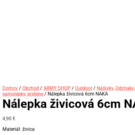
Domov
/
Obchod
/
ARMY SHOP
/
Outdoor
/
Nášivky, Odznaky, P
samolepky, prstene
/ Nálepka živicová 6cm NAKA
Nálepka živicová 6cm 
4,90
€
Materiál: živica