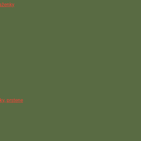
ňaženky
ky, prstene