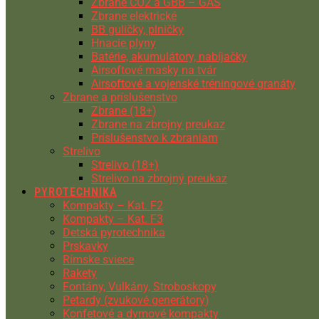
Zbrane CO2 a GBB – GAS
Zbrane elektrické
BB guličky, plničky
Hnacie plyny
Batérie, akumulátory, nabíjačky
Airsoftové masky na tvár
Airsoftové a vojenské tréningové granáty
Zbrane a príslušenstvo
Zbrane (18+)
Zbrane na zbrojny preukaz
Príslušenstvo k zbraniam
Strelivo
Strelivo (18+)
Strelivo na zbrojný preukaz
PYROTECHNIKA
Kompakty – Kat. F2
Kompakty – Kat. F3
Detská pyrotechnika
Prskavky
Rímske sviece
Rakety
Fontány, Vulkány, Stroboskopy
Petardy (zvukové generátory)
Konfetové a dymové kompakty