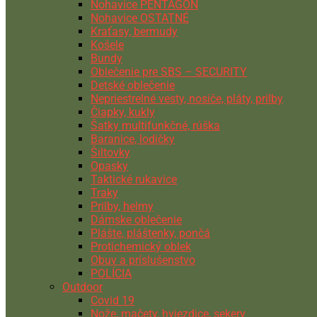
Nohavice PENTAGON
Nohavice OSTATNÉ
Kraťasy, bermudy
Košele
Bundy
Oblečenie pre SBS – SECURITY
Detské oblečenie
Nepriestrelné vesty, nosiče, pláty, prilby
Čiapky, kukly
Šatky multifunkčné, rúška
Baranice, lodičky
Šiltovky
Opasky
Taktické rukavice
Traky
Prilby, helmy
Dámske oblečenie
Plášte, pláštenky, pončá
Protichemický oblek
Obuv a príslušenstvo
POLÍCIA
Outdoor
Covid 19
Nože, mačety, hviezdice, sekery