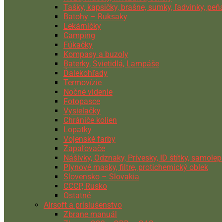
Tašky, kapsičky, brašne, sumky, ľadvinky, pe
Batohy – Ruksaky
Lekárničky
Camping
Fúkačky
Kompasy a buzoly
Baterky, Svietidlá, Lampáše
Ďalekohľady
Termovízie
Nočné videnie
Fotopasce
Vysielačky
Chrániče kolien
Lopatky
Vojenské farby
Zapaľovače
Nášivky, Odznaky, Prívesky, ID štítky, samolep
Plynové masky, filtre, protichemický oblek
Slovensko – Slovakia
CCCP, Rusko
Ostatné
Airsoft a príslušenstvo
Zbrane manuál