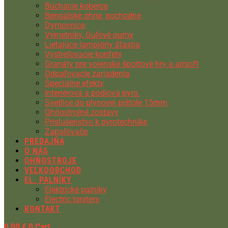
Búchacie koberce
Bengálske ohne, pochodne
Dymovnice
Výmetníky, Guľové pumy
Lietajúce lampióny šťastia
Vystreľovacie konfety
Granáty pre vojenské športové hry a airsoft
Odpaľovacie zariadenia
Špeciálne efekty
Interiérová a pódiová pyro.
Svetlice do plynovej pištole 15mm
Ohňostrojné zostavy
Príslušenstvo k pyrotechnike
Zapaľovače
PREDAJŇA
O NÁS
OHŇOSTROJE
VEĽKOOBCHOD
EL. PALNÍKY
Elektrické palníky
Electric Igniters
KONTAKT
0,00
€
0
Cart