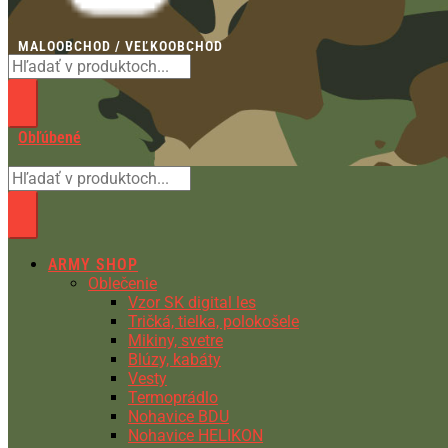
MALOOBCHOD / VEĽKOOBCHOD
Obľúbené
ARMY SHOP
Oblečenie
Vzor SK digital les
Tričká, tielka, polokošele
Mikiny, svetre
Blúzy, kabáty
Vesty
Termoprádlo
Nohavice BDU
Nohavice HELIKON