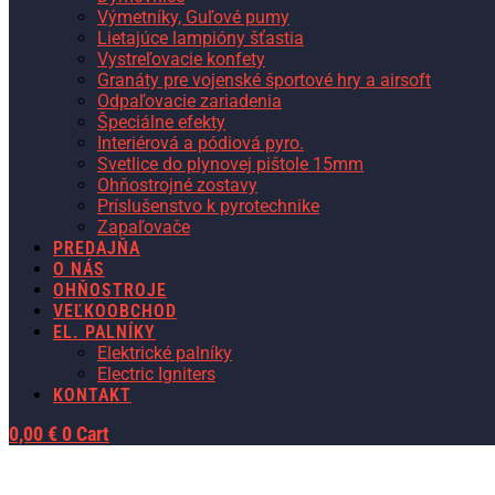
Výmetníky, Guľové pumy
Lietajúce lampióny šťastia
Vystreľovacie konfety
Granáty pre vojenské športové hry a airsoft
Odpaľovacie zariadenia
Špeciálne efekty
Interiérová a pódiová pyro.
Svetlice do plynovej pištole 15mm
Ohňostrojné zostavy
Príslušenstvo k pyrotechnike
Zapaľovače
PREDAJŇA
O NÁS
OHŇOSTROJE
VEĽKOOBCHOD
EL. PALNÍKY
Elektrické palníky
Electric Igniters
KONTAKT
0,00
€
0
Cart