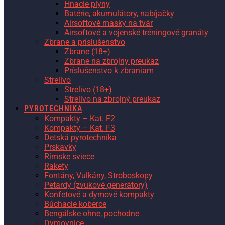
Hnacie plyny
Batérie, akumulátory, nabíjačky
Airsoftové masky na tvár
Airsoftové a vojenské tréningové granáty
Zbrane a príslušenstvo
Zbrane (18+)
Zbrane na zbrojny preukaz
Príslušenstvo k zbraniam
Strelivo
Strelivo (18+)
Strelivo na zbrojný preukaz
PYROTECHNIKA
Kompakty – Kat. F2
Kompakty – Kat. F3
Detská pyrotechnika
Prskavky
Rímske sviece
Rakety
Fontány, Vulkány, Stroboskopy
Petardy (zvukové generátory)
Konfetové a dymové kompakty
Búchacie koberce
Bengálske ohne, pochodne
Dymovnice