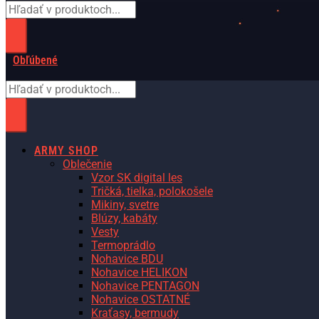
Obľúbené
ARMY SHOP
Oblečenie
Vzor SK digital les
Tričká, tielka, polokošele
Mikiny, svetre
Blúzy, kabáty
Vesty
Termoprádlo
Nohavice BDU
Nohavice HELIKON
Nohavice PENTAGON
Nohavice OSTATNÉ
Kraťasy, bermudy