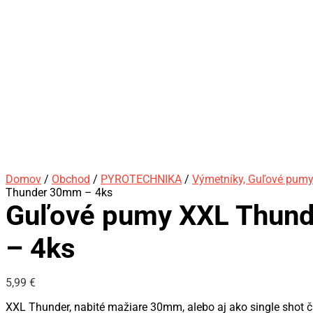
Domov
/
Obchod
/
PYROTECHNIKA
/
Výmetníky, Guľové pum
Thunder 30mm – 4ks
Guľové pumy XXL Thun
– 4ks
5,99
€
XXL Thunder, nabité mažiare 30mm, alebo aj ako single shot či 