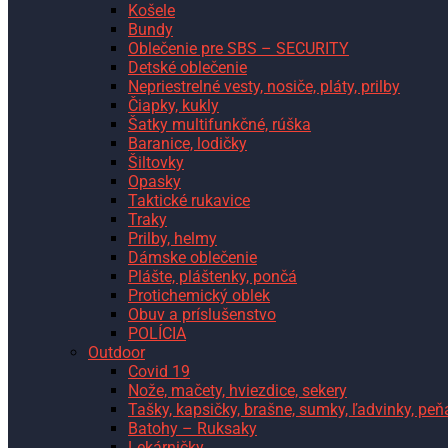
Košele
Bundy
Oblečenie pre SBS – SECURITY
Detské oblečenie
Nepriestrelné vesty, nosiče, pláty, prilby
Čiapky, kukly
Šatky multifunkčné, rúška
Baranice, lodičky
Šiltovky
Opasky
Taktické rukavice
Traky
Prilby, helmy
Dámske oblečenie
Plášte, pláštenky, pončá
Protichemický oblek
Obuv a príslušenstvo
POLÍCIA
Outdoor
Covid 19
Nože, mačety, hviezdice, sekery
Tašky, kapsičky, brašne, sumky, ľadvinky, pe
Batohy – Ruksaky
Lekárničky