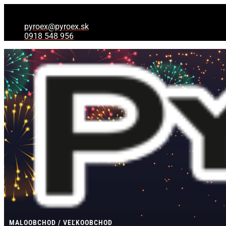
Preskočiť
Products
Products
na
search
search
obsah
pyroex@pyroex.sk
0918 548 956
MALOOBCHOD / VEĽKOOBCHOD