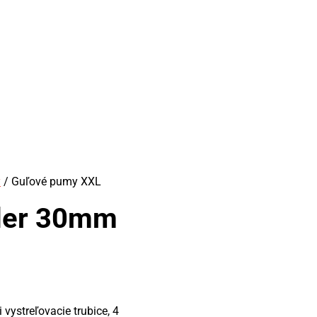
y
/ Guľové pumy XXL
der 30mm
vystreľovacie trubice, 4