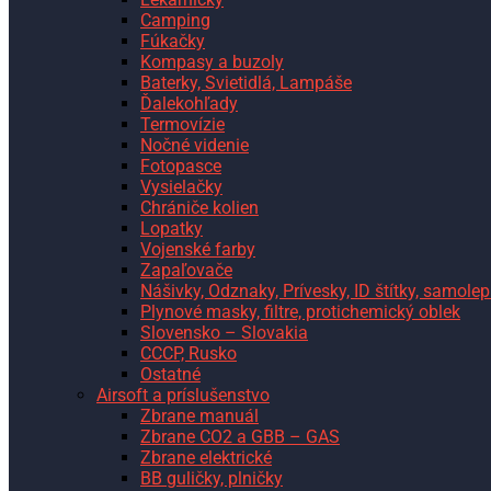
Camping
Fúkačky
Kompasy a buzoly
Baterky, Svietidlá, Lampáše
Ďalekohľady
Termovízie
Nočné videnie
Fotopasce
Vysielačky
Chrániče kolien
Lopatky
Vojenské farby
Zapaľovače
Nášivky, Odznaky, Prívesky, ID štítky, samolep
Plynové masky, filtre, protichemický oblek
Slovensko – Slovakia
CCCP, Rusko
Ostatné
Airsoft a príslušenstvo
Zbrane manuál
Zbrane CO2 a GBB – GAS
Zbrane elektrické
BB guličky, plničky