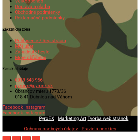
Veľkoobchod
Doprava a platba
Obchodné podmienky
Reklamačné podmienky
Zákaznícka zóna
Prihlásenie / Registrácia
Môj účet
Zabudnuté heslo
Moje obľúbené
Kontaktné údaje
0918 548 956
pyroex@pyroex.sk
Obrancov mieru 1773/36
018 41 Dubnica nad Váhom
Facebook
Instagram
Facebook
Instagram
© 2020-2026
PyroEX
|
Marketing Art
Tvorba web stránok
Ochrana osobných údajov
|
Pravidlá cookies