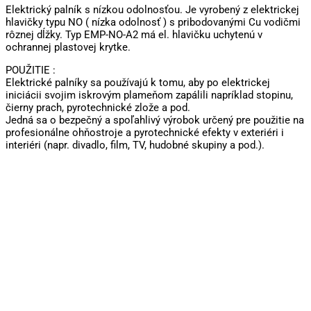
Elektrický palník s nízkou odolnosťou. Je vyrobený z elektrickej
hlavičky typu NO ( nízka odolnosť ) s pribodovanými Cu vodičmi
rôznej dĺžky. Typ EMP-NO-A2 má el. hlavičku uchytenú v
ochrannej plastovej krytke.
POUŽITIE :
Elektrické palníky sa používajú k tomu, aby po elektrickej
iniciácii svojim iskrovým plameňom zapálili napríklad stopinu,
čierny prach, pyrotechnické zlože a pod.
Jedná sa o bezpečný a spoľahlivý výrobok určený pre použitie na
profesionálne ohňostroje a pyrotechnické efekty v exteriéri i
interiéri (napr. divadlo, film, TV, hudobné skupiny a pod.).