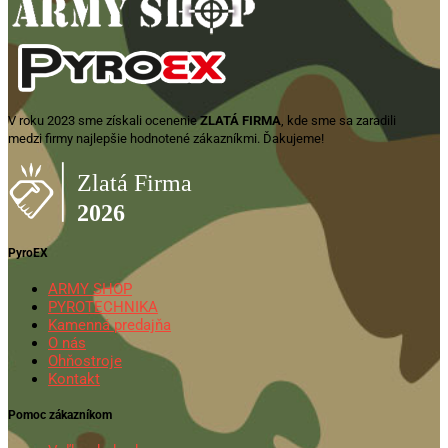
V roku 2023 sme získali ocenenie
ZLATÁ FIRMA
, kde sme sa zaradili
medzi firmy najlepšie hodnotené zákazníkmi. Ďakujeme!
PyroEX
ARMY SHOP
PYROTECHNIKA
Kamenná predajňa
O nás
Ohňostroje
Kontakt
Pomoc zákazníkom