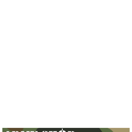
Svieca pre pyronápis – žltá
0,50
€
Pridať do košíka
Svieca pre pyronápis – modrá
0,50
€
Pridať do košíka