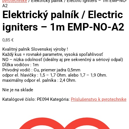
pyrotechnike
/ Elektrický palník / Electric igniters – 1m EMP-NO-
A2
Elektrický palník / Electric
igniters – 1m EMP-NO-A2
0,85
€
Kvalitný palník Slovenskej výroby !
Každý kus = rovnaké parametre, vysoká spoľahlivosť
NO – nízka odolnosť (ideálny aj pre sekvenčný a sériový odpal)
Dĺžka vodičov : 1m
Prívodný vodič : Cu, priemer jadra 0,5mm
odpor el. hlavičky : 1,5 – 1,7 Ohm. alebo 1,7 – 1,9 Ohm.
maximálny odpor el. palníka : 2,4 Ohm.
Nie je na sklade
Katalógové číslo:
PE094
Kategória:
Príslušenstvo k pyrotechnike