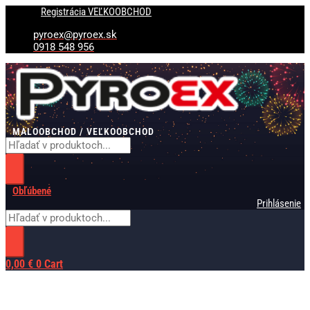
Preskočiť
Products
Products
Registrácia VEĽKOOBCHOD
na
search
search
obsah
pyroex@pyroex.sk
0918 548 956
MALOOBCHOD / VEĽKOOBCHOD
Obľúbené
Prihlásenie
0,00
€
0
Cart