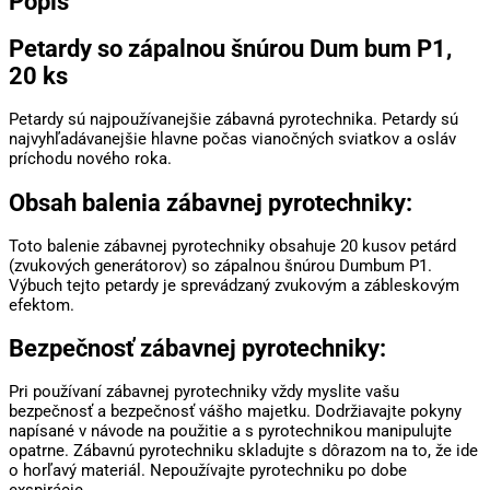
Popis
Petardy so zápalnou šnúrou Dum bum P1,
20 ks
Petardy sú najpoužívanejšie zábavná pyrotechnika. Petardy sú
najvyhľadávanejšie hlavne počas vianočných sviatkov a osláv
príchodu nového roka.
Obsah balenia zábavnej pyrotechniky:
Toto balenie zábavnej pyrotechniky obsahuje 20 kusov petárd
(zvukových generátorov) so zápalnou šnúrou Dumbum P1.
Výbuch tejto petardy je sprevádzaný zvukovým a zábleskovým
efektom.
Bezpečnosť zábavnej pyrotechniky:
Pri používaní zábavnej pyrotechniky vždy myslite vašu
bezpečnosť a bezpečnosť vášho majetku. Dodržiavajte pokyny
napísané v návode na použitie a s pyrotechnikou manipulujte
opatrne. Zábavnú pyrotechniku skladujte s dôrazom na to, že ide
o horľavý materiál. Nepoužívajte pyrotechniku po dobe