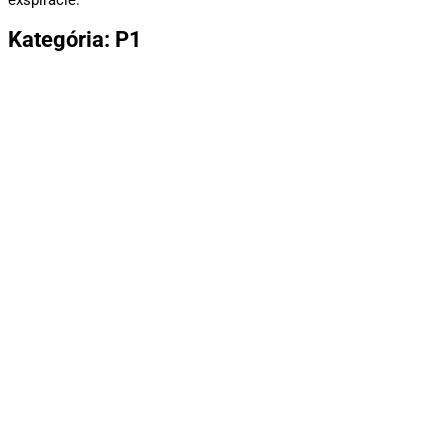
exspirácie.
Kategória: P1
Armageddon, 20ks
4,30
€
Pridať do košíka