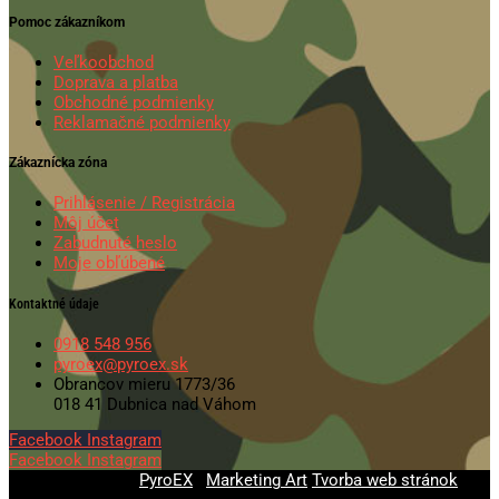
Pomoc zákazníkom
Veľkoobchod
Doprava a platba
Obchodné podmienky
Reklamačné podmienky
Zákaznícka zóna
Prihlásenie / Registrácia
Môj účet
Zabudnuté heslo
Moje obľúbené
Kontaktné údaje
0918 548 956
pyroex@pyroex.sk
Obrancov mieru 1773/36
018 41 Dubnica nad Váhom
Facebook
Instagram
Facebook
Instagram
© 2020-2026
PyroEX
|
Marketing Art
Tvorba web stránok