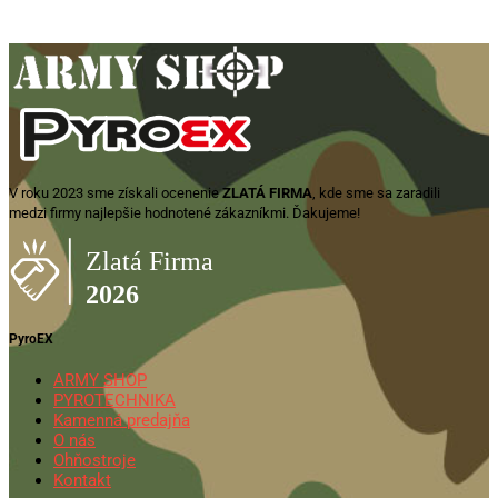
V roku 2023 sme získali ocenenie
ZLATÁ FIRMA
, kde sme sa zaradili
medzi firmy najlepšie hodnotené zákazníkmi. Ďakujeme!
PyroEX
ARMY SHOP
PYROTECHNIKA
Kamenná predajňa
O nás
Ohňostroje
Kontakt