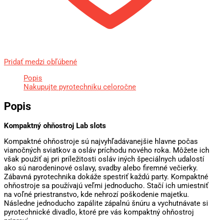
Pridať medzi obľúbené
Popis
Nakupujte pyrotechniku celoročne
Popis
Kompaktný ohňostroj Lab slots
Kompaktné ohňostroje sú najvyhľadávanejšie hlavne počas
vianočných sviatkov a osláv príchodu nového roka. Môžete ich
však použiť aj pri príležitosti osláv iných špeciálnych udalostí
ako sú narodeninové oslavy, svadby alebo firemné večierky.
Zábavná pyrotechnika dokáže spestriť každú party. Kompaktné
ohňostroje sa používajú veľmi jednoducho. Stačí ich umiestniť
na voľné priestranstvo, kde nehrozí poškodenie majetku.
Následne jednoducho zapálite zápalnú šnúru a vychutnávate si
pyrotechnické divadlo, ktoré pre vás kompaktný ohňostroj