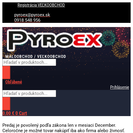
Preskočiť
Products
Products
Registrácia VEĽKOOBCHOD
na
search
search
obsah
pyroex@pyroex.sk
0918 548 956
MALOOBCHOD / VEĽKOOBCHOD
Obľúbené
Prihlásenie
0,00
€
0
Cart
Predaj je povolený podľa zákona len v mesiaci December.
Celoročne je možné tovar nakúpiť iba ako firma alebo živnosť.