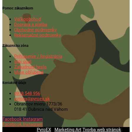
Pomoc zákazníkom
Veľkoobchod
Doprava a platba
Obchodné podmienky
Reklamačné podmienky
Zákaznícka zóna
Prihlásenie / Registrácia
Môj účet
Zabudnuté heslo
Moje obľúbené
Kontaktné údaje
0918 548 956
pyroex@pyroex.sk
Obrancov mieru 1773/36
018 41 Dubnica nad Váhom
Facebook
Instagram
Facebook
Instagram
© 2020-2026
PyroEX
|
Marketing Art
Tvorba web stránok