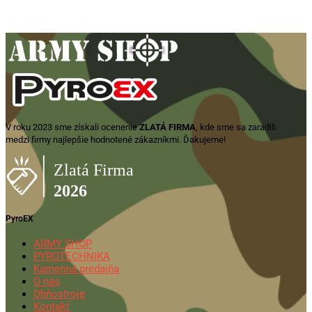
V roku 2023 sme získali ocenenie
ZLATÁ FIRMA
, kde sme sa zaradili
medzi firmy najlepšie hodnotené zákazníkmi. Ďakujeme!
PyroEX
ARMY SHOP
PYROTECHNIKA
Kamenná predajňa
O nás
Ohňostroje
Kontakt