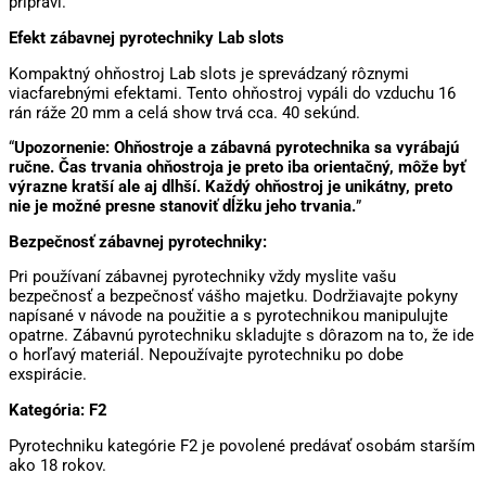
pripraví.
Efekt zábavnej pyrotechniky Lab slots
Kompaktný ohňostroj Lab slots je sprevádzaný rôznymi
viacfarebnými efektami. Tento ohňostroj vypáli do vzduchu 16
rán ráže 20 mm a celá show trvá cca. 40 sekúnd.
“
Upozornenie: Ohňostroje a zábavná pyrotechnika sa vyrábajú
ručne. Čas trvania ohňostroja je preto iba orientačný, môže byť
výrazne kratší ale aj dlhší. Každý ohňostroj je unikátny, preto
nie je možné presne stanoviť dĺžku jeho trvania.
”
Bezpečnosť zábavnej pyrotechniky:
Pri používaní zábavnej pyrotechniky vždy myslite vašu
bezpečnosť a bezpečnosť vášho majetku. Dodržiavajte pokyny
napísané v návode na použitie a s pyrotechnikou manipulujte
opatrne. Zábavnú pyrotechniku skladujte s dôrazom na to, že ide
o horľavý materiál. Nepoužívajte pyrotechniku po dobe
exspirácie.
Kategória: F2
Pyrotechniku kategórie F2 je povolené predávať osobám starším
ako 18 rokov.