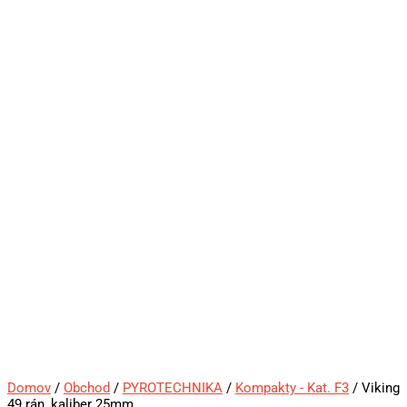
Domov
/
Obchod
/
PYROTECHNIKA
/
Kompakty - Kat. F3
/ Viking
49 rán, kaliber 25mm