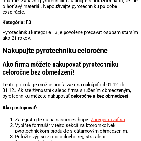
opatrne. Zábavnú pyrotechniku skladujte s dôrazom na to, že ide
o horľavý materiál. Nepoužívajte pyrotechniku po dobe
exspirácie.
Kategória: F3
Pyrotechniku kategórie F3 je povolené predávať osobám starším
ako 21 rokov.
Nakupujte pyrotechniku celoročne
Ako firma môžete nakupovať pyrotechniku
celoročne bez obmedzení!
Tento produkt je možné podľa zákona nakúpiť od 01.12. do
31.12.. Ak ste živnostník alebo firma s ručením obmedzeným,
pyrotechniku môžete nakupovať
celoročne a bez obmedzení
.
Ako postupovať?
Zaregistrujte sa na našom e-shope.
Zaregistrovať sa
Vyplňte formulár v tejto sekcii na ktoromkoľvek
pyrotechnickom produkte s dátumovým obmedzením.
Priložte výpisu z obchodného registra alebo