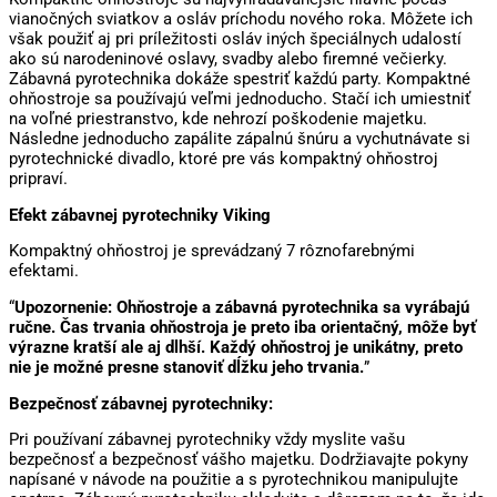
vianočných sviatkov a osláv príchodu nového roka. Môžete ich
však použiť aj pri príležitosti osláv iných špeciálnych udalostí
ako sú narodeninové oslavy, svadby alebo firemné večierky.
Zábavná pyrotechnika dokáže spestriť každú party. Kompaktné
ohňostroje sa používajú veľmi jednoducho. Stačí ich umiestniť
na voľné priestranstvo, kde nehrozí poškodenie majetku.
Následne jednoducho zapálite zápalnú šnúru a vychutnávate si
pyrotechnické divadlo, ktoré pre vás kompaktný ohňostroj
pripraví.
Efekt zábavnej pyrotechniky Viking
Kompaktný ohňostroj je sprevádzaný 7 rôznofarebnými
efektami.
“
Upozornenie: Ohňostroje a zábavná pyrotechnika sa vyrábajú
ručne. Čas trvania ohňostroja je preto iba orientačný, môže byť
výrazne kratší ale aj dlhší. Každý ohňostroj je unikátny, preto
nie je možné presne stanoviť dĺžku jeho trvania.
”
Bezpečnosť zábavnej pyrotechniky:
Pri používaní zábavnej pyrotechniky vždy myslite vašu
bezpečnosť a bezpečnosť vášho majetku. Dodržiavajte pokyny
napísané v návode na použitie a s pyrotechnikou manipulujte