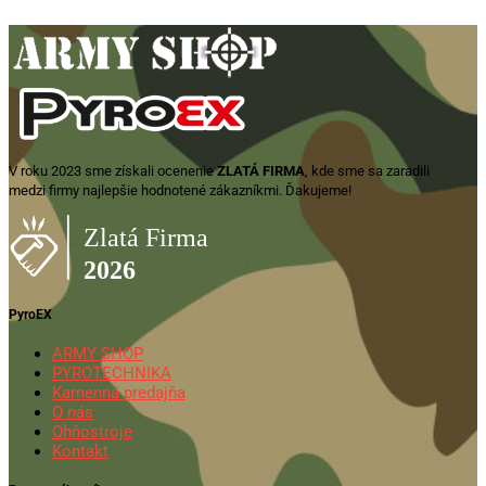
V roku 2023 sme získali ocenenie
ZLATÁ FIRMA
, kde sme sa zaradili
medzi firmy najlepšie hodnotené zákazníkmi. Ďakujeme!
PyroEX
ARMY SHOP
PYROTECHNIKA
Kamenná predajňa
O nás
Ohňostroje
Kontakt