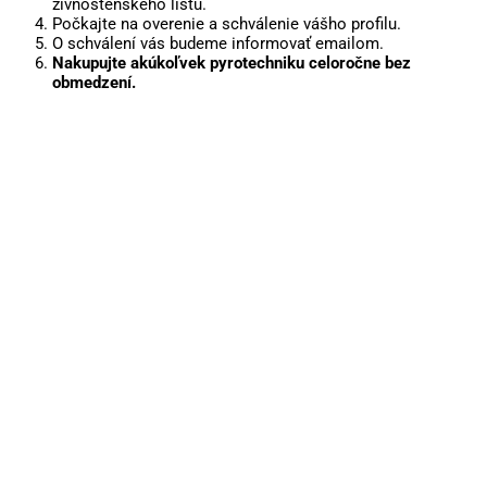
živnostenského listu.
Počkajte na overenie a schválenie vášho profilu.
O schválení vás budeme informovať emailom.
Nakupujte akúkoľvek pyrotechniku celoročne bez
obmedzení.
Predaj je povolený podľa zákona len v mesiaci
December. Celoročne je možné tovar nakúpiť iba ako
firma alebo živnosť.