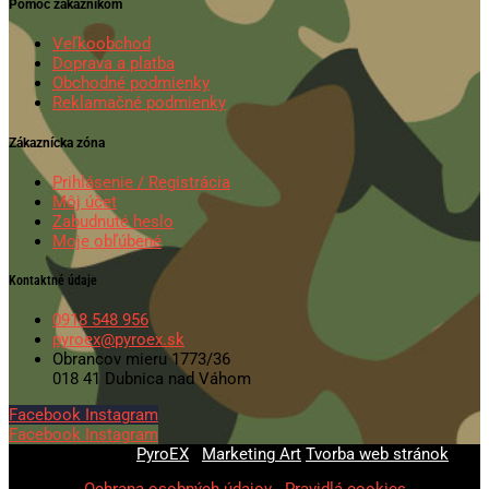
Pomoc zákazníkom
Veľkoobchod
Doprava a platba
Obchodné podmienky
Reklamačné podmienky
Zákaznícka zóna
Prihlásenie / Registrácia
Môj účet
Zabudnuté heslo
Moje obľúbené
Kontaktné údaje
0918 548 956
pyroex@pyroex.sk
Obrancov mieru 1773/36
018 41 Dubnica nad Váhom
Facebook
Instagram
Facebook
Instagram
© 2020-2026
PyroEX
|
Marketing Art
Tvorba web stránok