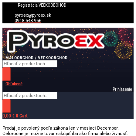
Preskočiť
Products
Products
Registrácia VEĽKOOBCHOD
na
search
search
obsah
pyroex@pyroex.sk
0918 548 956
MALOOBCHOD / VEĽKOOBCHOD
Obľúbené
Prihlásenie
0,00
€
0
Cart
Predaj je povolený podľa zákona len v mesiaci December.
Celoročne je možné tovar nakúpiť iba ako firma alebo živnosť.