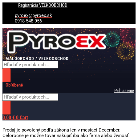
Preskočiť
Products
Products
Registrácia VEĽKOOBCHOD
na
search
search
obsah
pyroex@pyroex.sk
0918 548 956
MALOOBCHOD / VEĽKOOBCHOD
Obľúbené
Prihlásenie
0,00
€
0
Cart
Predaj je povolený podľa zákona len v mesiaci December.
Celoročne je možné tovar nakúpiť iba ako firma alebo živnosť.