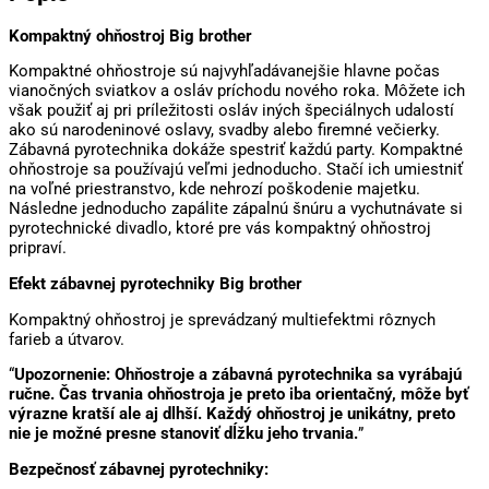
Kompaktný ohňostroj Big brother
Kompaktné ohňostroje sú najvyhľadávanejšie hlavne počas
vianočných sviatkov a osláv príchodu nového roka. Môžete ich
však použiť aj pri príležitosti osláv iných špeciálnych udalostí
ako sú narodeninové oslavy, svadby alebo firemné večierky.
Zábavná pyrotechnika dokáže spestriť každú party. Kompaktné
ohňostroje sa používajú veľmi jednoducho. Stačí ich umiestniť
na voľné priestranstvo, kde nehrozí poškodenie majetku.
Následne jednoducho zapálite zápalnú šnúru a vychutnávate si
pyrotechnické divadlo, ktoré pre vás kompaktný ohňostroj
pripraví.
Efekt zábavnej pyrotechniky Big brother
Kompaktný ohňostroj je sprevádzaný multiefektmi rôznych
farieb a útvarov.
“
Upozornenie: Ohňostroje a zábavná pyrotechnika sa vyrábajú
ručne. Čas trvania ohňostroja je preto iba orientačný, môže byť
výrazne kratší ale aj dlhší. Každý ohňostroj je unikátny, preto
nie je možné presne stanoviť dĺžku jeho trvania.
”
Bezpečnosť zábavnej pyrotechniky: