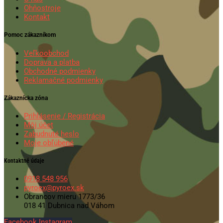
Ohňostroje
Kontakt
Pomoc zákazníkom
Veľkoobchod
Doprava a platba
Obchodné podmienky
Reklamačné podmienky
Zákaznícka zóna
Prihlásenie / Registrácia
Môj účet
Zabudnuté heslo
Moje obľúbené
Kontaktné údaje
0918 548 956
pyroex@pyroex.sk
Obrancov mieru 1773/36
018 41 Dubnica nad Váhom
Facebook
Instagram