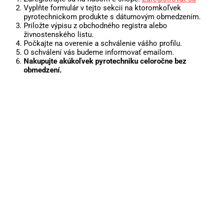
Vyplňte formulár v tejto sekcii na ktoromkoľvek
pyrotechnickom produkte s dátumovým obmedzením.
Priložte výpisu z obchodného registra alebo
živnostenského listu.
Počkajte na overenie a schválenie vášho profilu.
O schválení vás budeme informovať emailom.
Nakupujte akúkoľvek pyrotechniku celoročne bez
obmedzení.
Predaj je povolený podľa zákona len v mesiaci