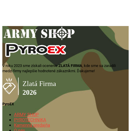
30+63mm
230,00
€
Zobraziť produkt
V roku 2023 sme získali ocenenie
ZLATÁ FIRMA
, kde sme sa zaradili
medzi firmy najlepšie hodnotené zákazníkmi. Ďakujeme!
PyroEX
ARMY SHOP
PYROTECHNIKA
Kamenná predajňa
O nás