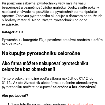
Pri používaní zábavnej pyrotechniky vždy myslite vašu
bezpečnosť a bezpečnosť vášho majetku. Dodržiavajte pokyny
napísané v návode na použitie a s pyrotechnikou manipulujte
opatrne. Zábavnú pyrotechniku skladujte s dôrazom na to, že ide
o horľavý materiál. Nepoužívajte pyrotechniku po dobe
exspirácie.
Kategória: F3
Pyrotechniku kategórie F3 je povolené predávať osobám starším
ako 21 rokov.
Nakupujte pyrotechniku celoročne
Ako firma môžete nakupovať pyrotechniku
celoročne bez obmedzení!
Tento produkt je možné podľa zákona nakúpiť od 01.12. do
31.12.. Ak ste živnostník alebo firma s ručením obmedzeným,
pyrotechniku môžete nakupovať
celoročne a bez obmedzení
.
Ako postupovať?
Zaregistrujte sa na našom e-shope.
Zaregistrovať sa