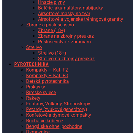
Hnacie plyny
Batérie, akumulátory, nabíjačky
Airsoftové masky na tvár
Airsoftové a vojenské tréningové granáty
Zbrane a príslušenstvo
Zbrane (18+)
Zbrane na zbrojny preukaz
Príslušenstvo k zbraniam
Strelivo
Strelivo (18+)
Strelivo na zbrojný preukaz
PYROTECHNIKA
Kompakty – Kat. F2
Kompakty – Kat. F3
Detská pyrotechnika
Prskavky
Rímske sviece
Rakety
Fontány, Vulkány, Stroboskopy
Petardy (zvukové generátory)
Konfetové a dymové kompakty
Búchacie koberce
Bengálske ohne, pochodne
Dymovnice