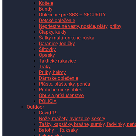
Košele
Bundy
Oblečenie pre SBS – SECURITY
Detské oblečenie
Nepriestrelné vesty, nosiče, pláty, prilby
Čiapky, kukly
Šatky multifunkčné, rúška
Baranice, lodičky
Šiltovky
Opasky
Taktické rukavice
Traky
Prilby, helmy
Dámske oblečenie
Plášte, pláštenky, pončá
Protichemický oblek
Obuv a príslušenstvo
POLÍCIA
Outdoor
Covid 19
Nože, mačety, hviezdice, sekery
Tašky, kapsičky, brašne, sumky, ľadvinky, pe
Batohy – Ruksaky
Lekárničky