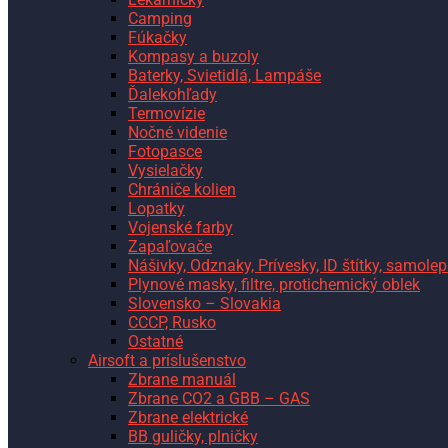
Camping
Fúkačky
Kompasy a buzoly
Baterky, Svietidlá, Lampáše
Ďalekohľady
Termovízie
Nočné videnie
Fotopasce
Vysielačky
Chrániče kolien
Lopatky
Vojenské farby
Zapaľovače
Nášivky, Odznaky, Prívesky, ID štítky, samolep
Plynové masky, filtre, protichemický oblek
Slovensko – Slovakia
CCCP, Rusko
Ostatné
Airsoft a príslušenstvo
Zbrane manuál
Zbrane CO2 a GBB – GAS
Zbrane elektrické
BB guličky, plničky