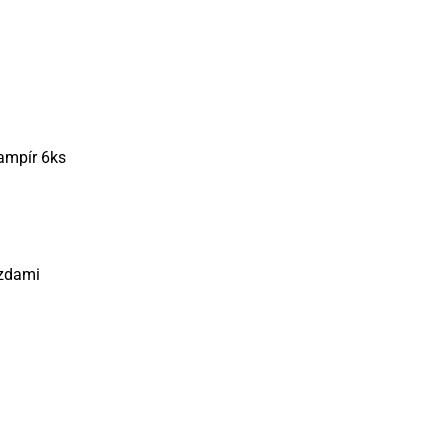
ampír 6ks
ezdami