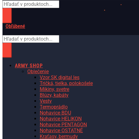
Obľúbené
ARMY SHOP
Oblečenie
Vzor SK digital les
Tričká, tielka, polokošele
Mikiny, svetre
Blúzy, kabáty
Vesty
Termoprádlo
Nohavice BDU
Nohavice HELIKON
Nohavice PENTAGON
Nohavice OSTATNÉ
Kraťasy, bermudy