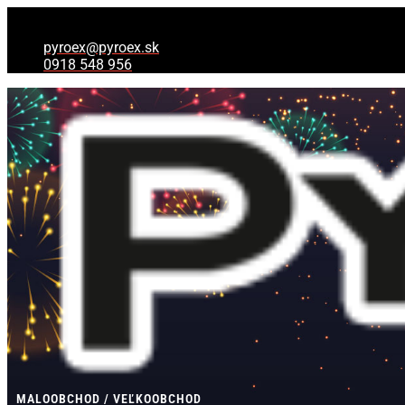
Preskočiť
Products
Products
na
search
search
obsah
pyroex@pyroex.sk
0918 548 956
MALOOBCHOD / VEĽKOOBCHOD