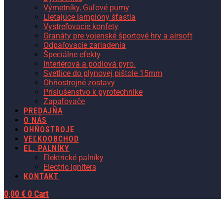
Výmetníky, Guľové pumy
Lietajúce lampióny šťastia
Vystreľovacie konfety
Granáty pre vojenské športové hry a airsoft
Odpaľovacie zariadenia
Špeciálne efekty
Interiérová a pódiová pyro.
Svetlice do plynovej pištole 15mm
Ohňostrojné zostavy
Príslušenstvo k pyrotechnike
Zapaľovače
PREDAJŇA
O NÁS
OHŇOSTROJE
VEĽKOOBCHOD
EL. PALNÍKY
Elektrické palníky
Electric Igniters
KONTAKT
0,00
€
0
Cart