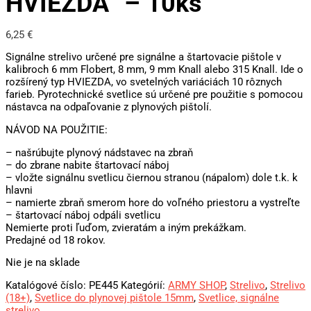
HVIEZDA“ – 10ks
6,25
€
Signálne strelivo určené pre signálne a štartovacie pištole v
kalibroch 6 mm Flobert, 8 mm, 9 mm Knall alebo 315 Knall. Ide o
rozšírený typ HVIEZDA, vo svetelných variáciách 10 rôznych
farieb. Pyrotechnické svetlice sú určené pre použitie s pomocou
nástavca na odpaľovanie z plynových pištolí.
NÁVOD NA POUŽITIE:
– našrúbujte plynový nádstavec na zbraň
– do zbrane nabite štartovací náboj
– vložte signálnu svetlicu čiernou stranou (nápalom) dole t.k. k
hlavni
– namierte zbraň smerom hore do voľného priestoru a vystreľte
– štartovací náboj odpáli svetlicu
Nemierte proti ľuďom, zvieratám a iným prekážkam.
Predajné od 18 rokov.
Nie je na sklade
Katalógové číslo:
PE445
Kategórií:
ARMY SHOP
,
Strelivo
,
Strelivo
(18+)
,
Svetlice do plynovej pištole 15mm
,
Svetlice, signálne
strelivo