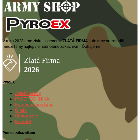
V roku 2023 sme získali ocenenie
ZLATÁ FIRMA
, kde sme sa zaradili
medzi firmy najlepšie hodnotené zákazníkmi. Ďakujeme!
PyroEX
ARMY SHOP
PYROTECHNIKA
Kamenná predajňa
O nás
Ohňostroje
Kontakt
Pomoc zákazníkom