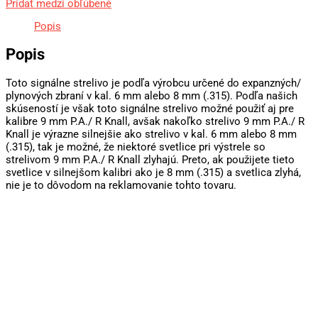
Pridať medzi obľúbené
Popis
Popis
Toto signálne strelivo je podľa výrobcu určené do expanzných/
plynových zbraní v kal. 6 mm alebo 8 mm (.315). Podľa našich
skúseností je však toto signálne strelivo možné použiť aj pre
kalibre 9 mm P.A./ R Knall, avšak nakoľko strelivo 9 mm P.A./ R
Knall je výrazne silnejšie ako strelivo v kal. 6 mm alebo 8 mm
(.315), tak je možné, že niektoré svetlice pri výstrele so
strelivom 9 mm P.A./ R Knall zlyhajú. Preto, ak použijete tieto
svetlice v silnejšom kalibri ako je 8 mm (.315) a svetlica zlyhá,
nie je to dôvodom na reklamovanie tohto tovaru.