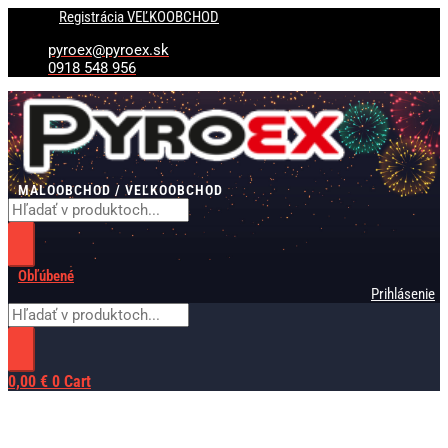
Preskočiť
Products
Products
Registrácia VEĽKOOBCHOD
na
search
search
obsah
pyroex@pyroex.sk
0918 548 956
MALOOBCHOD / VEĽKOOBCHOD
Obľúbené
Prihlásenie
0,00
€
0
Cart