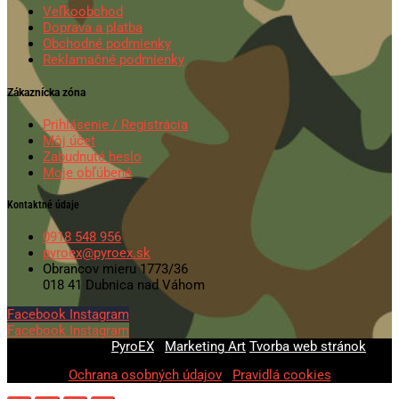
Veľkoobchod
Doprava a platba
Obchodné podmienky
Reklamačné podmienky
Zákaznícka zóna
Prihlásenie / Registrácia
Môj účet
Zabudnuté heslo
Moje obľúbené
Kontaktné údaje
0918 548 956
pyroex@pyroex.sk
Obrancov mieru 1773/36
018 41 Dubnica nad Váhom
Facebook
Instagram
Facebook
Instagram
© 2020-2026
PyroEX
|
Marketing Art
Tvorba web stránok
Ochrana osobných údajov
|
Pravidlá cookies