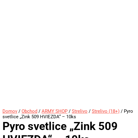
Domov
/
Obchod
/
ARMY SHOP
/
Strelivo
/
Strelivo (18+)
/ Pyro
svetlice „Zink 509 HVIEZDA“ – 10ks
Pyro svetlice „Zink 509