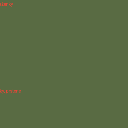
ňaženky
ky, prstene