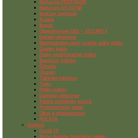
Nohavice PENTAGON
Nohavice OSTATNÉ
Kraťasy, bermudy
Košele
Bundy
Oblečenie pre SBS – SECURITY
Detské oblečenie
Nepriestrelné vesty, nosiče, pláty, prilby
Čiapky, kukly
Šatky multifunkčné, rúška
Baranice, lodičky
Šiltovky
Opasky
Taktické rukavice
Traky
Prilby, helmy
Dámske oblečenie
Plášte, pláštenky, pončá
Protichemický oblek
Obuv a príslušenstvo
POLÍCIA
Outdoor
Covid 19
Nože, mačety, hviezdice, sekery