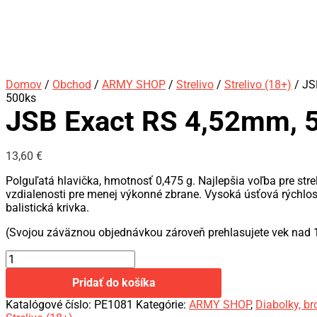
Domov
/
Obchod
/
ARMY SHOP
/
Strelivo
/
Strelivo (18+)
/ JS
500ks
JSB Exact RS 4,52mm, 
13,60
€
Polguľatá hlavička, hmotnosť 0,475 g. Najlepšia voľba pre stre
vzdialenosti pre menej výkonné zbrane. Vysoká úsťová rýchlos
balistická krivka.
(Svojou záväznou objednávkou zároveň prehlasujete vek nad 1
Pridať do košíka
Katalógové číslo:
PE1081
Kategórie:
ARMY SHOP
,
Diabolky, br