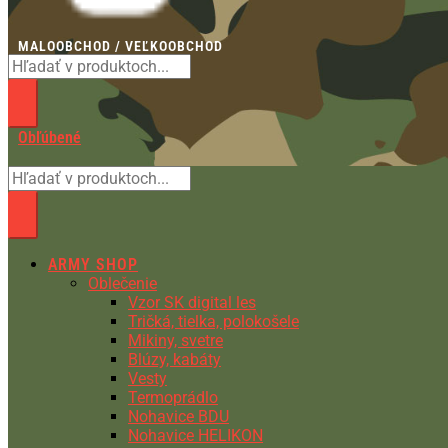
MALOOBCHOD / VEĽKOOBCHOD
Obľúbené
ARMY SHOP
Oblečenie
Vzor SK digital les
Tričká, tielka, polokošele
Mikiny, svetre
Blúzy, kabáty
Vesty
Termoprádlo
Nohavice BDU
Nohavice HELIKON