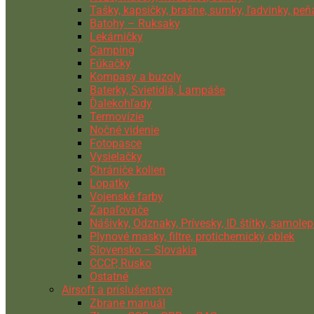
Tašky, kapsičky, brašne, sumky, ľadvinky, pe
Batohy – Ruksaky
Lekárničky
Camping
Fúkačky
Kompasy a buzoly
Baterky, Svietidlá, Lampáše
Ďalekohľady
Termovízie
Nočné videnie
Fotopasce
Vysielačky
Chrániče kolien
Lopatky
Vojenské farby
Zapaľovače
Nášivky, Odznaky, Prívesky, ID štítky, samolep
Plynové masky, filtre, protichemický oblek
Slovensko – Slovakia
CCCP, Rusko
Ostatné
Airsoft a príslušenstvo
Zbrane manuál