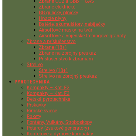
Zbrane CO2 a GBB – GAS
Zbrane elektrické
BB guličky, plničky
Hnacie plyny
Batérie, akumulátory, nabíjačky
Airsoftové masky na tvár
Airsoftové a vojenské tréningové granáty
Zbrane a príslušenstvo
Zbrane (18+)
Zbrane na zbrojny preukaz
Príslušenstvo k zbraniam
Strelivo
Strelivo (18+)
Strelivo na zbrojný preukaz
PYROTECHNIKA
Kompakty – Kat. F2
Kompakty – Kat. F3
Detská pyrotechnika
Prskavky
Rímske sviece
Rakety
Fontány, Vulkány, Stroboskopy
Petardy (zvukové generátory)
Konfetové a dymové kompakty