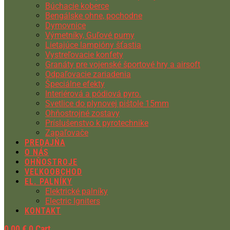
Búchacie koberce
Bengálske ohne, pochodne
Dymovnice
Výmetníky, Guľové pumy
Lietajúce lampióny šťastia
Vystreľovacie konfety
Granáty pre vojenské športové hry a airsoft
Odpaľovacie zariadenia
Špeciálne efekty
Interiérová a pódiová pyro.
Svetlice do plynovej pištole 15mm
Ohňostrojné zostavy
Príslušenstvo k pyrotechnike
Zapaľovače
PREDAJŇA
O NÁS
OHŇOSTROJE
VEĽKOOBCHOD
EL. PALNÍKY
Elektrické palníky
Electric Igniters
KONTAKT
0,00
€
0
Cart