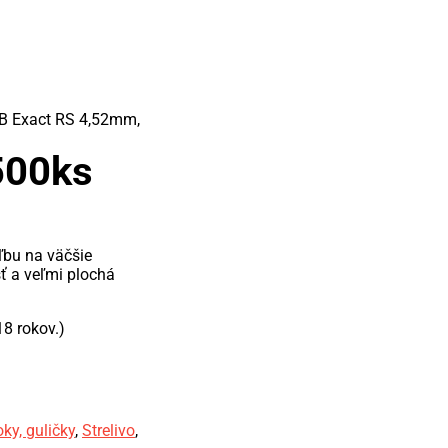
B Exact RS 4,52mm,
500ks
ľbu na väčšie
ť a veľmi plochá
8 rokov.)
oky, guličky
,
Strelivo
,