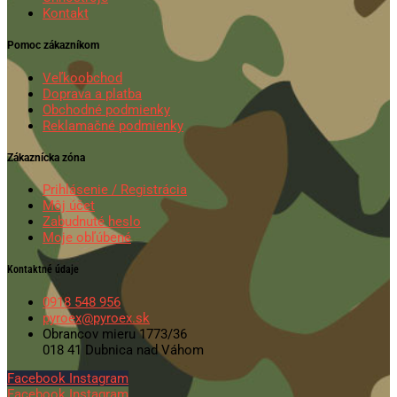
Kontakt
Pomoc zákazníkom
Veľkoobchod
Doprava a platba
Obchodné podmienky
Reklamačné podmienky
Zákaznícka zóna
Prihlásenie / Registrácia
Môj účet
Zabudnuté heslo
Moje obľúbené
Kontaktné údaje
0918 548 956
pyroex@pyroex.sk
Obrancov mieru 1773/36
018 41 Dubnica nad Váhom
Facebook
Instagram
Facebook
Instagram