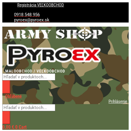
Preskočiť
Products
Products
množstvo
Registrácia VEĽKOOBCHOD
na
search
search
Diabolo
obsah
STANDARD
0918 548 956
4,5mm
pyroex@pyroex.sk
500ks
MALOOBCHOD / VEĽKOOBCHOD
Obľúbené
Prihlásenie
0,00
€
0
Cart