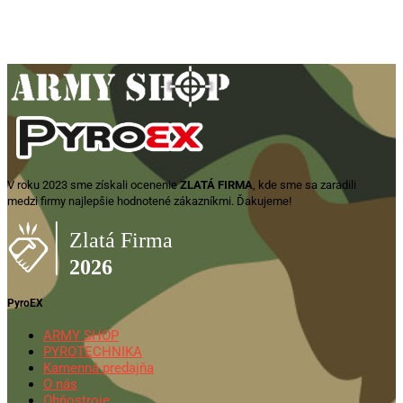
15,60
€
Pridať do košíka
V roku 2023 sme získali ocenenie
ZLATÁ FIRMA
, kde sme sa zaradili
medzi firmy najlepšie hodnotené zákazníkmi. Ďakujeme!
PyroEX
ARMY SHOP
PYROTECHNIKA
Kamenná predajňa
O nás
Ohňostroje