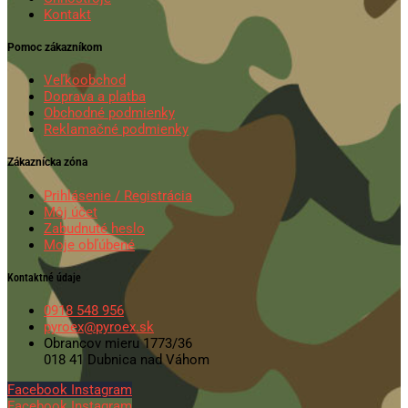
Kontakt
Pomoc zákazníkom
Veľkoobchod
Doprava a platba
Obchodné podmienky
Reklamačné podmienky
Zákaznícka zóna
Prihlásenie / Registrácia
Môj účet
Zabudnuté heslo
Moje obľúbené
Kontaktné údaje
0918 548 956
pyroex@pyroex.sk
Obrancov mieru 1773/36
018 41 Dubnica nad Váhom
Facebook
Instagram
Facebook
Instagram