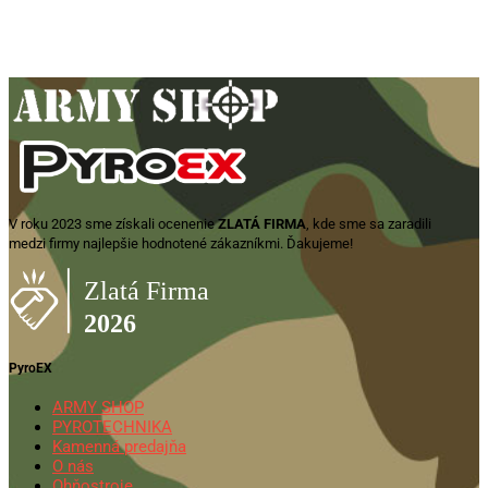
32,80
€
Pridať do košíka
V roku 2023 sme získali ocenenie
ZLATÁ FIRMA
, kde sme sa zaradili
medzi firmy najlepšie hodnotené zákazníkmi. Ďakujeme!
PyroEX
ARMY SHOP
PYROTECHNIKA
Kamenná predajňa
O nás
Ohňostroje