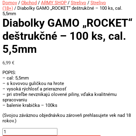
Domov
/
Obchod
/
ARMY SHOP
/
Strelivo
/
Strelivo
(18+)
/ Diabolky GAMO „ROCKET“ deštrukčné – 100 ks, cal.
5,5mm
Diabolky GAMO „ROCKET“
deštrukčné – 100 ks, cal.
5,5mm
6,99
€
POPIS:
– cal: 5,5mm
– s kovovou guličkou na hrote
– vysoká rýchlosť a prieraznosť
– pri streľbe nevznikajú olovené piliny, vďaka kvalitnému
spracovaniu
– balenie krabička – 100ks
(Svojou záväznou objednávkou zároveň prehlasujete vek nad 18
rokov.)