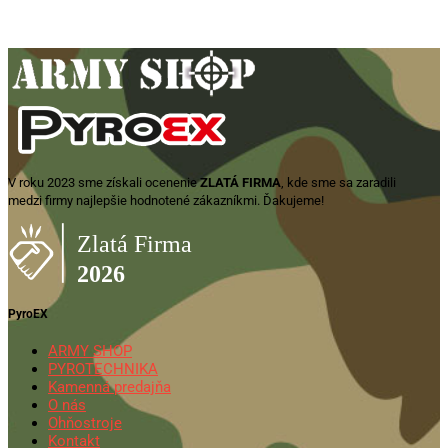
7,85
€
Zobraziť produkt
V roku 2023 sme získali ocenenie
ZLATÁ FIRMA
, kde sme sa zaradili
medzi firmy najlepšie hodnotené zákazníkmi. Ďakujeme!
PyroEX
ARMY SHOP
PYROTECHNIKA
Kamenná predajňa
O nás
Ohňostroje
Kontakt