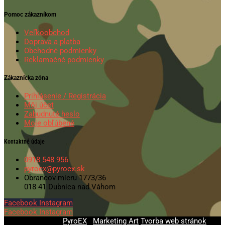
Pomoc zákazníkom
Veľkoobchod
Doprava a platba
Obchodné podmienky
Reklamačné podmienky
Zákaznícka zóna
Prihlásenie / Registrácia
Môj účet
Zabudnuté heslo
Moje obľúbené
Kontaktné údaje
0918 548 956
pyroex@pyroex.sk
Obrancov mieru 1773/36
018 41 Dubnica nad Váhom
Facebook
Instagram
Facebook
Instagram
© 2020-2026
PyroEX
|
Marketing Art
Tvorba web stránok