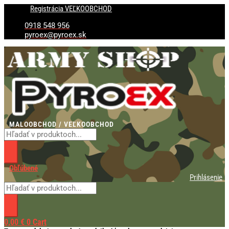
Preskočiť
Products
Products
Registrácia VEĽKOOBCHOD
na
search
search
obsah
0918 548 956
pyroex@pyroex.sk
MALOOBCHOD / VEĽKOOBCHOD
Obľúbené
Prihlásenie
0,00
€
0
Cart