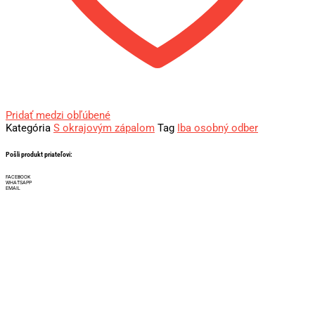
Pridať medzi obľúbené
Kategória
S okrajovým zápalom
Tag
Iba osobný odber
Pošli produkt priateľovi:
FACEBOOK
WHATSAPP
EMAIL
Iba osobný odber