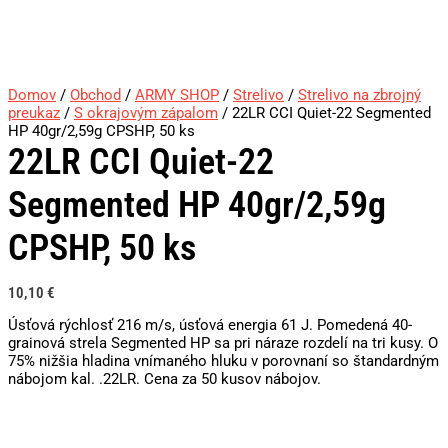
Domov
/
Obchod
/
ARMY SHOP
/
Strelivo
/
Strelivo na zbrojný
preukaz
/
S okrajovým zápalom
/ 22LR CCI Quiet-22 Segmented
HP 40gr/2,59g CPSHP, 50 ks
22LR CCI Quiet-22
Segmented HP 40gr/2,59g
CPSHP, 50 ks
10,10
€
Úsťová rýchlosť 216 m/s, úsťová energia 61 J. Pomedená 40-
grainová strela Segmented HP sa pri náraze rozdelí na tri kusy. O
75% nižšia hladina vnímaného hluku v porovnaní so štandardným
nábojom kal. .22LR. Cena za 50 kusov nábojov.