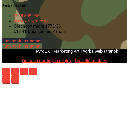
Kontaktné údaje
0918 548 956
pyroex@pyroex.sk
Obrancov mieru 1773/36
018 41 Dubnica nad Váhom
Facebook
Instagram
Facebook
Instagram
© 2020-2026
PyroEX
|
Marketing Art
Tvorba web stránok
Ochrana osobných údajov
|
Pravidlá cookies