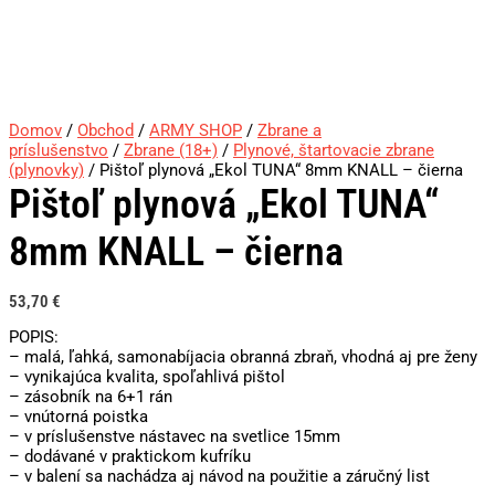
Domov
/
Obchod
/
ARMY SHOP
/
Zbrane a
príslušenstvo
/
Zbrane (18+)
/
Plynové, štartovacie zbrane
(plynovky)
/ Pištoľ plynová „Ekol TUNA“ 8mm KNALL – čierna
Pištoľ plynová „Ekol TUNA“
8mm KNALL – čierna
53,70
€
POPIS:
– malá, ľahká, samonabíjacia obranná zbraň, vhodná aj pre ženy
– vynikajúca kvalita, spoľahlivá pištol
– zásobník na 6+1 rán
– vnútorná poistka
– v príslušenstve nástavec na svetlice 15mm
– dodávané v praktickom kufríku
– v balení sa nachádza aj návod na použitie a záručný list