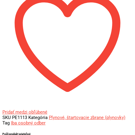
Pridať medzi obľúbené
SKU
PE1113
Kategória
Plynové, štartovacie zbrane (plynovky)
Tag
Iba osobný odber
Pošli produkt priateľovi: