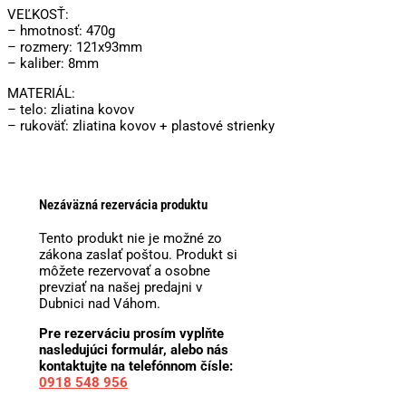
VEĽKOSŤ:
– hmotnosť: 470g
– rozmery: 121x93mm
– kaliber: 8mm
MATERIÁL:
– telo: zliatina kovov
– rukoväť: zliatina kovov + plastové strienky
Nezáväzná rezervácia produktu
Tento produkt nie je možné zo
zákona zaslať poštou. Produkt si
môžete rezervovať a osobne
prevziať na našej predajni v
Dubnici nad Váhom.
Pre rezerváciu prosím vyplňte
nasledujúci formulár, alebo nás
kontaktujte na telefónnom čísle:
0918 548 956