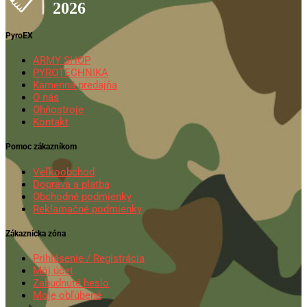
PyroEX
ARMY SHOP
PYROTECHNIKA
Kamenná predajňa
O nás
Ohňostroje
Kontakt
Pomoc zákazníkom
Veľkoobchod
Doprava a platba
Obchodné podmienky
Reklamačné podmienky
Zákaznícka zóna
Prihlásenie / Registrácia
Môj účet
Zabudnuté heslo
Moje obľúbené