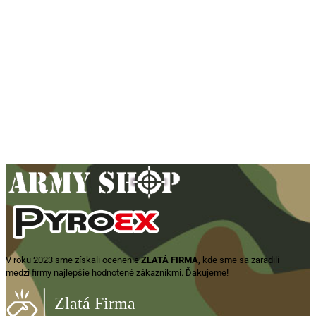
Pištoľ plynová Walther „P22Q“ cal.
9mm P.A.K. – čierna
189,90
€
Zobraziť produkt
V roku 2023 sme získali ocenenie
ZLATÁ FIRMA
, kde sme sa zaradili
medzi firmy najlepšie hodnotené zákazníkmi. Ďakujeme!