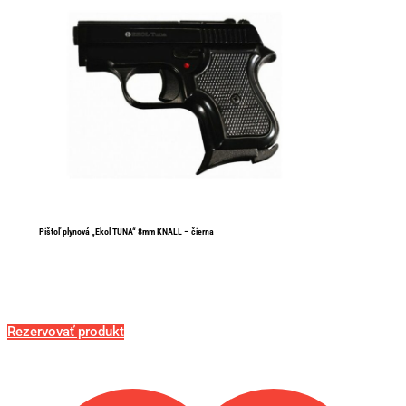
Pištoľ plynová „Ekol TUNA“ 8mm KNALL – čierna
Rezervovať produkt