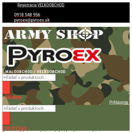
Preskočiť
Products
Products
Registrácia VEĽKOOBCHOD
na
search
search
obsah
0918 548 956
pyroex@pyroex.sk
MALOOBCHOD / VEĽKOOBCHOD
Obľúbené
Prihlásenie
0,00
€
0
Cart