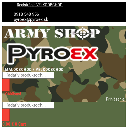
Preskočiť
Products
Products
množstvo
Registrácia VEĽKOOBCHOD
na
search
search
Teleskopická
obsah
oceľová
0918 548 956
palica
pyroex@pyroex.sk
MALOOBCHOD / VEĽKOOBCHOD
Obľúbené
Prihlásenie
0,00
€
0
Cart