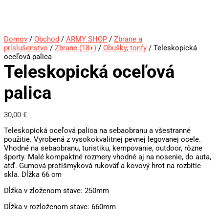
Domov
/
Obchod
/
ARMY SHOP
/
Zbrane a
príslušenstvo
/
Zbrane (18+)
/
Obušky, tonfy
/ Teleskopická
oceľová palica
Teleskopická oceľová
palica
30,00
€
Teleskopická oceľová palica na sebaobranu a všestranné
použitie. Vyrobená z vysokokvalitnej pevnej legovanej ocele.
Vhodné na sebaobranu, turistiku, kempovanie, outdoor, rôzne
športy. Malé kompaktné rozmery vhodné aj na nosenie, do auta,
atď. Gumová protišmyková rukoväť a kovový hrot na rozbitie
skla. Dĺžka 66 cm
Dĺžka v zloženom stave: 250mm
Dĺžka v rozloženom stave: 660mm