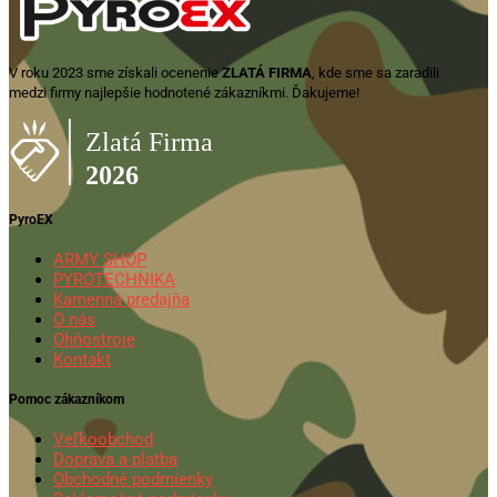
V roku 2023 sme získali ocenenie
ZLATÁ FIRMA
, kde sme sa zaradili
medzi firmy najlepšie hodnotené zákazníkmi. Ďakujeme!
PyroEX
ARMY SHOP
PYROTECHNIKA
Kamenná predajňa
O nás
Ohňostroje
Kontakt
Pomoc zákazníkom
Veľkoobchod
Doprava a platba
Obchodné podmienky