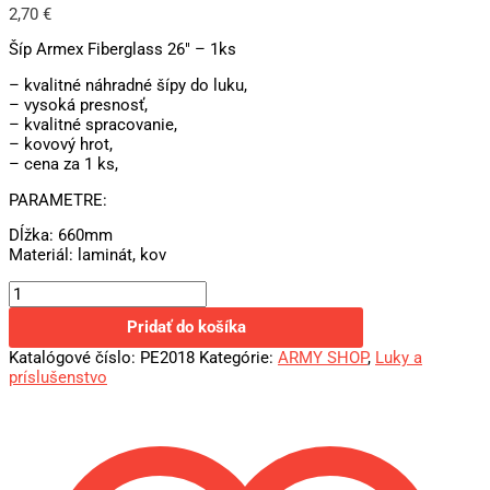
2,70
€
Šíp Armex Fiberglass 26″ – 1ks
– kvalitné náhradné šípy do luku,
– vysoká presnosť,
– kvalitné spracovanie,
– kovový hrot,
– cena za 1 ks,
PARAMETRE:
Dĺžka: 660mm
Materiál: laminát, kov
Pridať do košíka
Katalógové číslo:
PE2018
Kategórie:
ARMY SHOP
,
Luky a
príslušenstvo