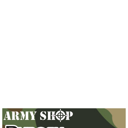
14,90
€
Pridať do košíka
Vosk na tetivu BARNETT 0.15 oz
6,90
€
Pridať do košíka