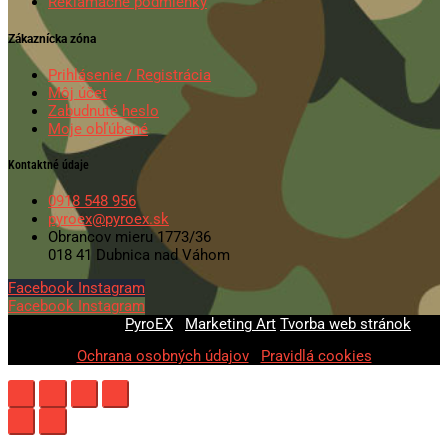
Reklamačné podmienky
Zákaznícka zóna
Prihlásenie / Registrácia
Môj účet
Zabudnuté heslo
Moje obľúbené
Kontaktné údaje
0918 548 956
pyroex@pyroex.sk
Obrancov mieru 1773/36
018 41 Dubnica nad Váhom
Facebook
Instagram
Facebook
Instagram
© 2020-2026
PyroEX
|
Marketing Art
Tvorba web stránok
Ochrana osobných údajov
|
Pravidlá cookies