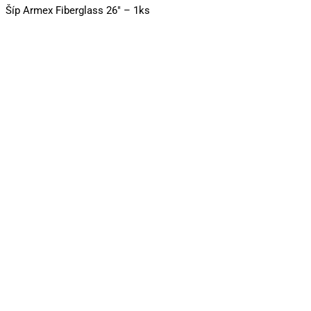
Šíp Armex Fiberglass 26″ – 1ks
Terč lukostrelecký „JVD Fita
60x60cm“ – 1ks
1,20
€
Pridať do košíka