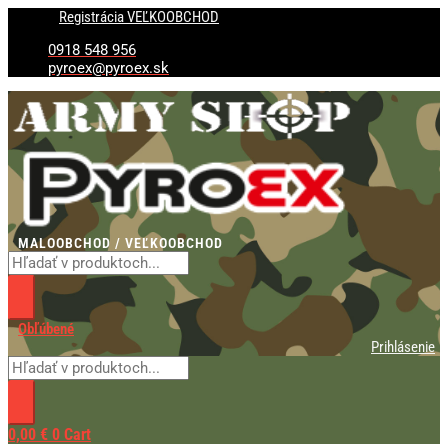
Preskočiť
Products
Products
množstvo
Registrácia VEĽKOOBCHOD
na
search
search
Šíp
obsah
Armex
0918 548 956
Fiberglass
pyroex@pyroex.sk
26"
-
1ks
MALOOBCHOD / VEĽKOOBCHOD
Obľúbené
Prihlásenie
0,00
€
0
Cart