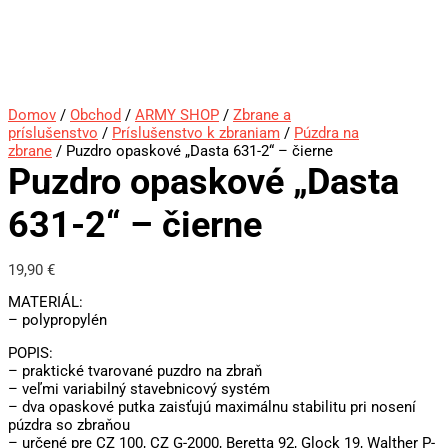
Domov
/
Obchod
/
ARMY SHOP
/
Zbrane a
príslušenstvo
/
Príslušenstvo k zbraniam
/
Púzdra na
zbrane
/ Puzdro opaskové „Dasta 631-2“ – čierne
Puzdro opaskové „Dasta
631-2“ – čierne
19,90
€
MATERIÁL:
– polypropylén
POPIS:
– praktické tvarované puzdro na zbraň
– veľmi variabilný stavebnicový systém
– dva opaskové putka zaisťujú maximálnu stabilitu pri nosení
púzdra so zbraňou
– určené pre CZ 100, CZ G-2000, Beretta 92, Glock 19, Walther P-