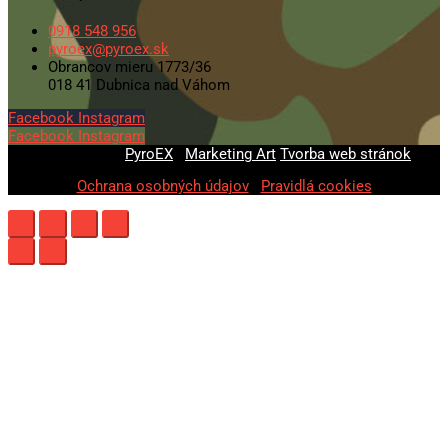
0918 548 956
pyroex@pyroex.sk
Obrancov mieru 1773/36
018 41 Dubnica nad Váhom
Facebook
Instagram
Facebook
Instagram
© 2020-2026
PyroEX
|
Marketing Art
Tvorba web stránok
Ochrana osobných údajov
|
Pravidlá cookies