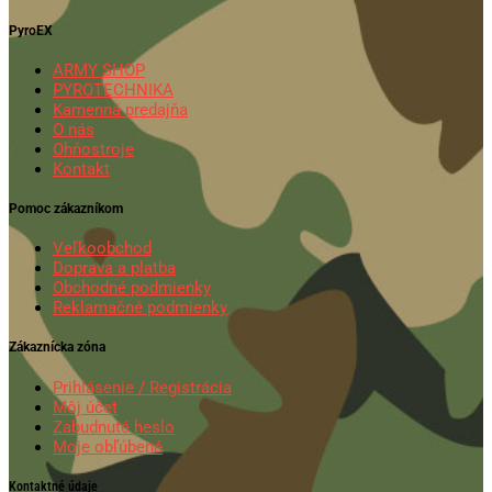
PyroEX
ARMY SHOP
PYROTECHNIKA
Kamenná predajňa
O nás
Ohňostroje
Kontakt
Pomoc zákazníkom
Veľkoobchod
Doprava a platba
Obchodné podmienky
Reklamačné podmienky
Zákaznícka zóna
Prihlásenie / Registrácia
Môj účet
Zabudnuté heslo
Moje obľúbené
Kontaktné údaje