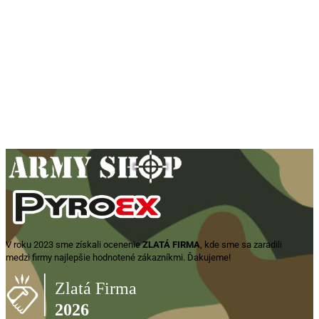
Puzdro opaskové vytrhávacie
bočné „Dasta 630-2/PV“ – čierne
14,75
€
Pridať do košíka
V roku 2023 sme získali ocenenie
ZLATÁ FIRMA
, kde sme sa zaradili
medzi firmy najlepšie hodnotené zákazníkmi. Ďakujeme!