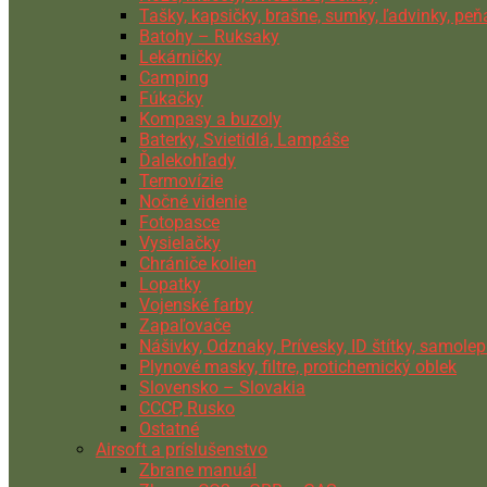
Tašky, kapsičky, brašne, sumky, ľadvinky, pe
Batohy – Ruksaky
Lekárničky
Camping
Fúkačky
Kompasy a buzoly
Baterky, Svietidlá, Lampáše
Ďalekohľady
Termovízie
Nočné videnie
Fotopasce
Vysielačky
Chrániče kolien
Lopatky
Vojenské farby
Zapaľovače
Nášivky, Odznaky, Prívesky, ID štítky, samolep
Plynové masky, filtre, protichemický oblek
Slovensko – Slovakia
CCCP, Rusko
Ostatné
Airsoft a príslušenstvo
Zbrane manuál