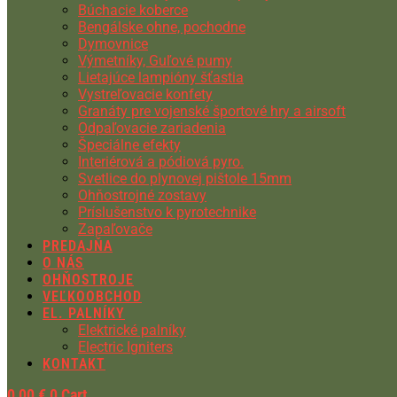
Búchacie koberce
Bengálske ohne, pochodne
Dymovnice
Výmetníky, Guľové pumy
Lietajúce lampióny šťastia
Vystreľovacie konfety
Granáty pre vojenské športové hry a airsoft
Odpaľovacie zariadenia
Špeciálne efekty
Interiérová a pódiová pyro.
Svetlice do plynovej pištole 15mm
Ohňostrojné zostavy
Príslušenstvo k pyrotechnike
Zapaľovače
PREDAJŇA
O NÁS
OHŇOSTROJE
VEĽKOOBCHOD
EL. PALNÍKY
Elektrické palníky
Electric Igniters
KONTAKT
0,00
€
0
Cart