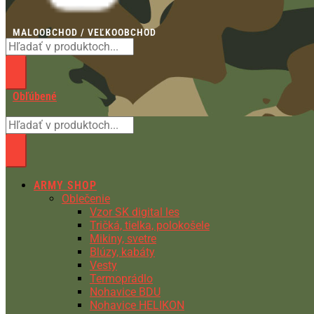
MALOOBCHOD / VEĽKOOBCHOD
Obľúbené
ARMY SHOP
Oblečenie
Vzor SK digital les
Tričká, tielka, polokošele
Mikiny, svetre
Blúzy, kabáty
Vesty
Termoprádlo
Nohavice BDU
Nohavice HELIKON