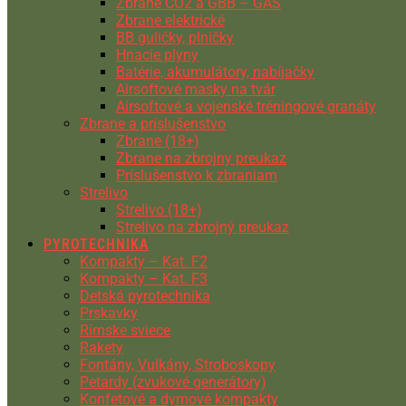
Zbrane CO2 a GBB – GAS
Zbrane elektrické
BB guličky, plničky
Hnacie plyny
Batérie, akumulátory, nabíjačky
Airsoftové masky na tvár
Airsoftové a vojenské tréningové granáty
Zbrane a príslušenstvo
Zbrane (18+)
Zbrane na zbrojny preukaz
Príslušenstvo k zbraniam
Strelivo
Strelivo (18+)
Strelivo na zbrojný preukaz
PYROTECHNIKA
Kompakty – Kat. F2
Kompakty – Kat. F3
Detská pyrotechnika
Prskavky
Rímske sviece
Rakety
Fontány, Vulkány, Stroboskopy
Petardy (zvukové generátory)
Konfetové a dymové kompakty