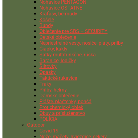
Nohavice PENTAGON
Nohavice OSTATNÉ
Kraťasy, bermudy
Košele
Bundy
Oblečenie pre SBS – SECURITY
Detské oblečenie
Nepriestrelné vesty, nosiče, pláty, prilby
Čiapky, kukly
Šatky multifunkčné, rúška
Baranice, lodičky
Šiltovky
Opasky
Taktické rukavice
Traky
Prilby, helmy
Dámske oblečenie
Plášte, pláštenky, pončá
Protichemický oblek
Obuv a príslušenstvo
POLÍCIA
Outdoor
Covid 19
Nože, mačety, hviezdice, sekery