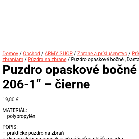
Domov
/
Obchod
/
ARMY SHOP
/
Zbrane a príslušenstvo
/
Prí
zbraniam
/
Púzdra na zbrane
/ Puzdro opaskové bočné „Dasta 
Puzdro opaskové bočné
206-1“ – čierne
19,80
€
MATERIÁL:
– polypropylén
POPIS:
– praktické puzdro na zbraň
– dva prevleky na opasok – sú súčasťou plášťa puzdra