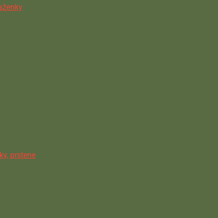
ňaženky
ky, prstene