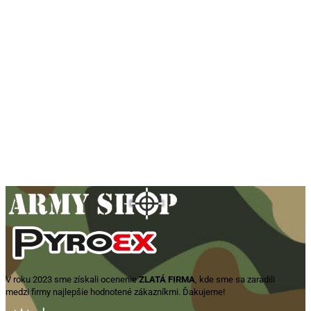
Šiltovka HELIKON-TEX BBC Vent
R/S – čierna
16,99
€
Pridať do košíka
V roku 2023 sme získali ocenenie
ZLATÁ FIRMA
, kde sme sa zaradili
medzi firmy najlepšie hodnotené zákazníkmi. Ďakujeme!