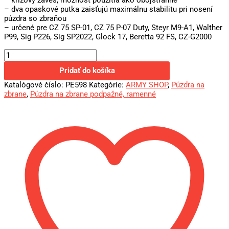
– križový záves, možnosť použitia ako obojstranné
– dva opaskové putka zaisťujú maximálnu stabilitu pri nosení
púzdra so zbraňou
– určené pre CZ 75 SP-01, CZ 75 P-07 Duty, Steyr M9-A1, Walther
P99, Sig P226, Sig SP2022, Glock 17, Beretta 92 FS, CZ-G2000
Pridať do košíka
Katalógové číslo:
PE598
Kategórie:
ARMY SHOP
,
Púzdra na
zbrane
,
Púzdra na zbrane podpažné, ramenné