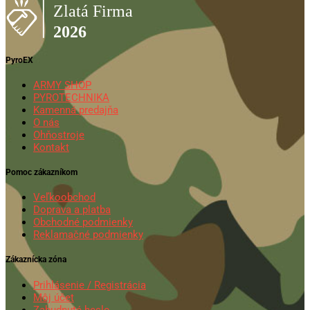
PyroEX
ARMY SHOP
PYROTECHNIKA
Kamenná predajňa
O nás
Ohňostroje
Kontakt
Pomoc zákazníkom
Veľkoobchod
Doprava a platba
Obchodné podmienky
Reklamačné podmienky
Zákaznícka zóna
Prihlásenie / Registrácia
Môj účet
Zabudnuté heslo