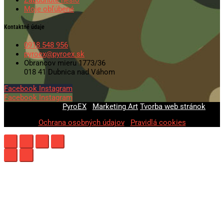
Moje obľúbené
Kontaktné údaje
0918 548 956
pyroex@pyroex.sk
Obrancov mieru 1773/36
018 41 Dubnica nad Váhom
Facebook
Instagram
Facebook
Instagram
© 2020-2026
PyroEX
|
Marketing Art
Tvorba web stránok
Ochrana osobných údajov
|
Pravidlá cookies