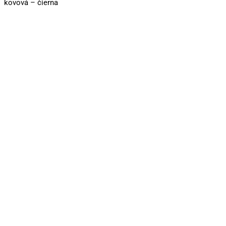
kovová – čierna
Dvojnožka pre vzduchovky
16,00
€
Pridať do košíka