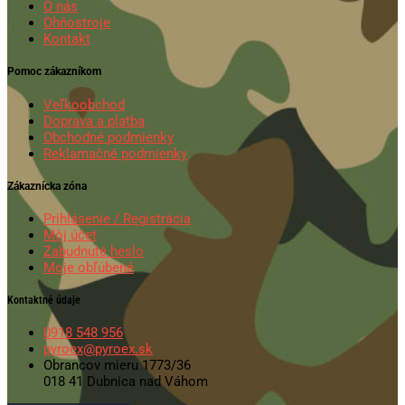
O nás
Ohňostroje
Kontakt
Pomoc zákazníkom
Veľkoobchod
Doprava a platba
Obchodné podmienky
Reklamačné podmienky
Zákaznícka zóna
Prihlásenie / Registrácia
Môj účet
Zabudnuté heslo
Moje obľúbené
Kontaktné údaje
0918 548 956
pyroex@pyroex.sk
Obrancov mieru 1773/36
018 41 Dubnica nad Váhom