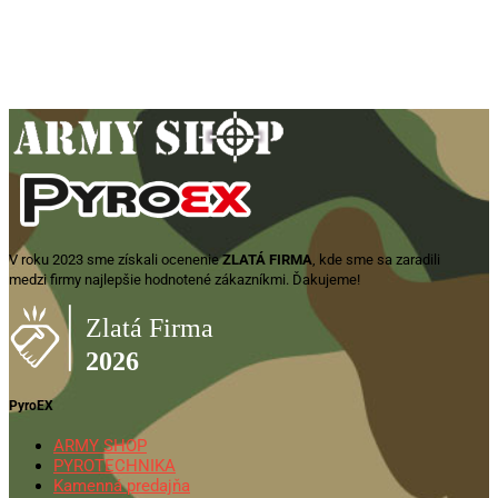
R/S – čierna
16,99
€
Pridať do košíka
V roku 2023 sme získali ocenenie
ZLATÁ FIRMA
, kde sme sa zaradili
medzi firmy najlepšie hodnotené zákazníkmi. Ďakujeme!
PyroEX
ARMY SHOP
PYROTECHNIKA
Kamenná predajňa