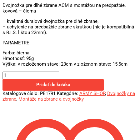
Dvojnožka pre dlhé zbrane ACM s montážou na predpažbie,
kovová – čierna
– kvalitná duralová dvojnožka pre dlhé zbrane,
– uchytenie na predpažbie zbrane skrutkou (nie je kompatibilná
s R.I.S. lištou 22mm).
PARAMETRE:
Farba: čierna
Hmotnosť: 95g
Výška: v rozloženom stave: 23cm v zloženom stave: 15,5cm
Pridať do košíka
Katalógové číslo:
PE1791
Kategórie:
ARMY SHOP
,
Dvojnožky na
zbrane
,
Montáže na zbrane a dvojnožky