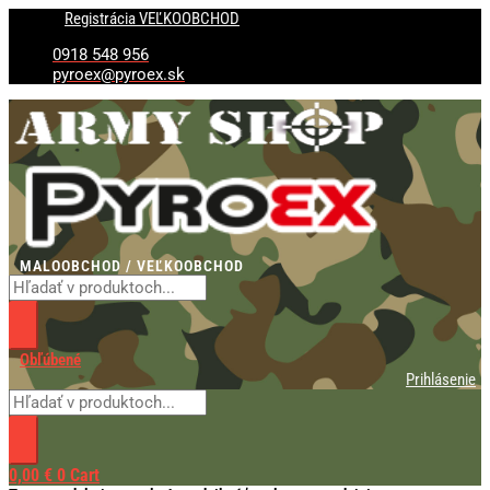
Preskočiť
Products
Products
Registrácia VEĽKOOBCHOD
na
search
search
obsah
0918 548 956
pyroex@pyroex.sk
MALOOBCHOD / VEĽKOOBCHOD
Obľúbené
Prihlásenie
0,00
€
0
Cart