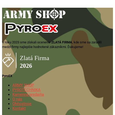
569,00
€
Zobraziť produkt
V roku 2023 sme získali ocenenie
ZLATÁ FIRMA
, kde sme sa zaradili
medzi firmy najlepšie hodnotené zákazníkmi. Ďakujeme!
PyroEX
ARMY SHOP
PYROTECHNIKA
Kamenná predajňa
O nás
Ohňostroje
Kontakt