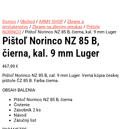
Domov
/
Obchod
/
ARMY SHOP
/
Zbrane a
príslušenstvo
/
Zbrane na zbrojny preukaz
/
Pištole
NORINCO
/ Pištoľ Norinco NZ 85 B, čierna, kal. 9 mm Luger
Pištoľ Norinco NZ 85 B,
čierna, kal. 9 mm Luger
467,00
€
Pištoľ Norinco NZ 85 B, cal: 9 mm Luger. Verná kópia českej
pištole ČZ 85 B. Farba čierna.
OBSAH BALENIA:
Pištoľ Norinco NZ 85 B, čierna
Čistenie
Zásobník 2 ks
Návod
Záručný list