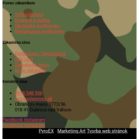
Pomoc zákazníkom
Veľkoobchod
Doprava a platba
Obchodné podmienky
Reklamačné podmienky
Zákaznícka zóna
Prihlásenie / Registrácia
Môj účet
Zabudnuté heslo
Moje obľúbené
Kontaktné údaje
0918 548 956
pyroex@pyroex.sk
Obrancov mieru 1773/36
018 41 Dubnica nad Váhom
Facebook
Instagram
Facebook
Instagram
© 2020-2026
PyroEX
|
Marketing Art
Tvorba web stránok