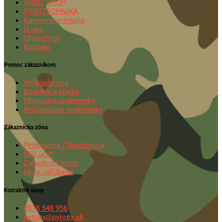
ARMY SHOP
PYROTECHNIKA
Kamenná predajňa
O nás
Ohňostroje
Kontakt
Pomoc zákazníkom
Veľkoobchod
Doprava a platba
Obchodné podmienky
Reklamačné podmienky
Zákaznícka zóna
Prihlásenie / Registrácia
Môj účet
Zabudnuté heslo
Moje obľúbené
Kontaktné údaje
0918 548 956
pyroex@pyroex.sk