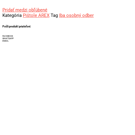
Pridať medzi obľúbené
Kategória
Pištole AREX
Tag
Iba osobný odber
Pošli produkt priateľovi:
FACEBOOK
WHATSAPP
EMAIL
Iba osobný odber