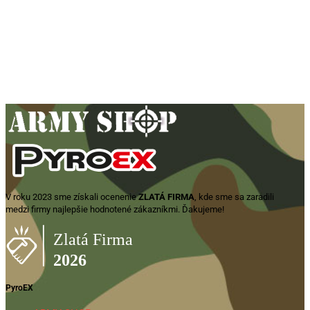
Arex Delta
Tactical
690,00
€
Zobraziť
produkt
V roku 2023 sme získali ocenenie
ZLATÁ FIRMA
, kde sme sa zaradili
medzi firmy najlepšie hodnotené zákazníkmi. Ďakujeme!
PyroEX