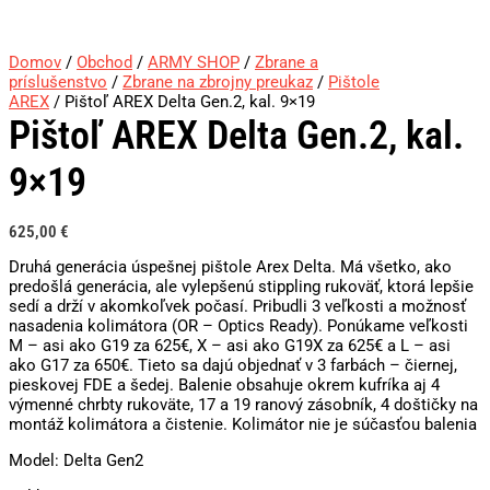
Domov
/
Obchod
/
ARMY SHOP
/
Zbrane a
príslušenstvo
/
Zbrane na zbrojny preukaz
/
Pištole
AREX
/ Pištoľ AREX Delta Gen.2, kal. 9×19
Pištoľ AREX Delta Gen.2, kal.
9×19
625,00
€
Druhá generácia úspešnej pištole Arex Delta. Má všetko, ako
predošlá generácia, ale vylepšenú stippling rukoväť, ktorá lepšie
sedí a drží v akomkoľvek počasí. Pribudli 3 veľkosti a možnosť
nasadenia kolimátora (OR – Optics Ready). Ponúkame veľkosti
M – asi ako G19 za 625€, X – asi ako G19X za 625€ a L – asi
ako G17 za 650€. Tieto sa dajú objednať v 3 farbách – čiernej,
pieskovej FDE a šedej. Balenie obsahuje okrem kufríka aj 4
výmenné chrbty rukoväte, 17 a 19 ranový zásobník, 4 doštičky na
montáž kolimátora a čistenie. Kolimátor nie je súčasťou balenia
Model: Delta Gen2