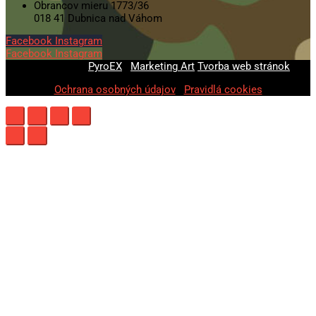
Obrancov mieru 1773/36
018 41 Dubnica nad Váhom
Facebook
Instagram
Facebook
Instagram
© 2020-2026
PyroEX
|
Marketing Art
Tvorba web stránok
Ochrana osobných údajov
|
Pravidlá cookies