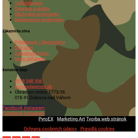
Veľkoobchod
Doprava a platba
Obchodné podmienky
Reklamačné podmienky
Zákaznícka zóna
Prihlásenie / Registrácia
Môj účet
Zabudnuté heslo
Moje obľúbené
Kontaktné údaje
0918 548 956
pyroex@pyroex.sk
Obrancov mieru 1773/36
018 41 Dubnica nad Váhom
Facebook
Instagram
Facebook
Instagram
© 2020-2026
PyroEX
|
Marketing Art
Tvorba web stránok
Ochrana osobných údajov
|
Pravidlá cookies