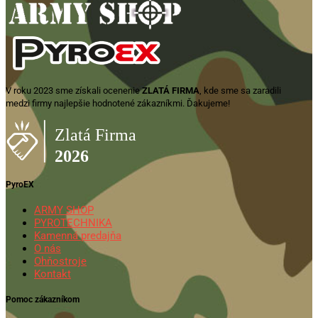
V roku 2023 sme získali ocenenie
ZLATÁ FIRMA
, kde sme sa zaradili
medzi firmy najlepšie hodnotené zákazníkmi. Ďakujeme!
PyroEX
ARMY SHOP
PYROTECHNIKA
Kamenná predajňa
O nás
Ohňostroje
Kontakt
Pomoc zákazníkom