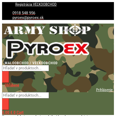
Preskočiť
Products
Products
Registrácia VEĽKOOBCHOD
na
search
search
obsah
0918 548 956
pyroex@pyroex.sk
MALOOBCHOD / VEĽKOOBCHOD
Obľúbené
Prihlásenie
0,00
€
0
Cart