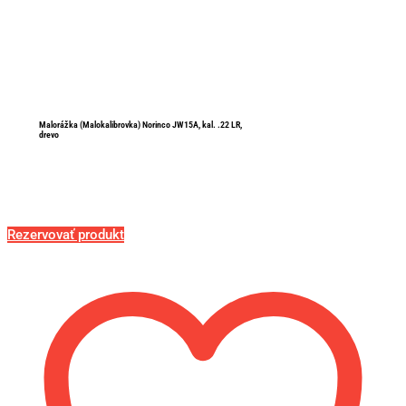
Malorážka (Malokalibrovka) Norinco JW15A, kal. .22 LR,
drevo
Rezervovať produkt