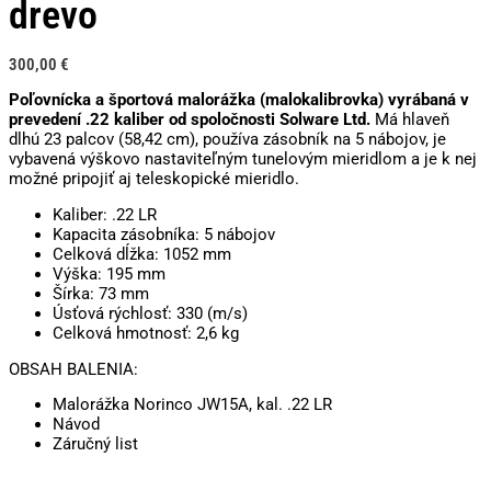
drevo
300,00
€
Poľovnícka a športová malorážka (malokalibrovka) vyrábaná v
prevedení .22 kaliber od spoločnosti Solware Ltd.
Má hlaveň
dlhú 23 palcov (58,42 cm), používa zásobník na 5 nábojov, je
vybavená výškovo nastaviteľným tunelovým mieridlom a je k nej
možné pripojiť aj teleskopické mieridlo.
Kaliber: .22 LR
Kapacita zásobníka: 5 nábojov
Celková dĺžka: 1052 mm
Výška: 195 mm
Šírka: 73 mm
Úsťová rýchlosť: 330 (m/s)
Celková hmotnosť: 2,6 kg
OBSAH BALENIA:
Malorážka Norinco JW15A, kal. .22 LR
Návod
Záručný list