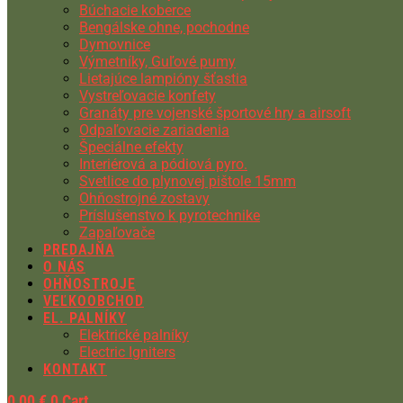
Búchacie koberce
Bengálske ohne, pochodne
Dymovnice
Výmetníky, Guľové pumy
Lietajúce lampióny šťastia
Vystreľovacie konfety
Granáty pre vojenské športové hry a airsoft
Odpaľovacie zariadenia
Špeciálne efekty
Interiérová a pódiová pyro.
Svetlice do plynovej pištole 15mm
Ohňostrojné zostavy
Príslušenstvo k pyrotechnike
Zapaľovače
PREDAJŇA
O NÁS
OHŇOSTROJE
VEĽKOOBCHOD
EL. PALNÍKY
Elektrické palníky
Electric Igniters
KONTAKT
0,00
€
0
Cart