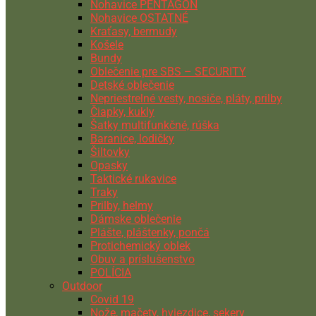
Nohavice PENTAGON
Nohavice OSTATNÉ
Kraťasy, bermudy
Košele
Bundy
Oblečenie pre SBS – SECURITY
Detské oblečenie
Nepriestrelné vesty, nosiče, pláty, prilby
Čiapky, kukly
Šatky multifunkčné, rúška
Baranice, lodičky
Šiltovky
Opasky
Taktické rukavice
Traky
Prilby, helmy
Dámske oblečenie
Plášte, pláštenky, pončá
Protichemický oblek
Obuv a príslušenstvo
POLÍCIA
Outdoor
Covid 19
Nože, mačety, hviezdice, sekery