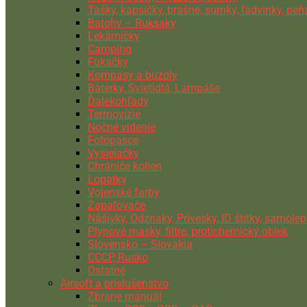
Tašky, kapsičky, brašne, sumky, ľadvinky, pe
Batohy – Ruksaky
Lekárničky
Camping
Fúkačky
Kompasy a buzoly
Baterky, Svietidlá, Lampáše
Ďalekohľady
Termovízie
Nočné videnie
Fotopasce
Vysielačky
Chrániče kolien
Lopatky
Vojenské farby
Zapaľovače
Nášivky, Odznaky, Prívesky, ID štítky, samolep
Plynové masky, filtre, protichemický oblek
Slovensko – Slovakia
CCCP, Rusko
Ostatné
Airsoft a príslušenstvo
Zbrane manuál