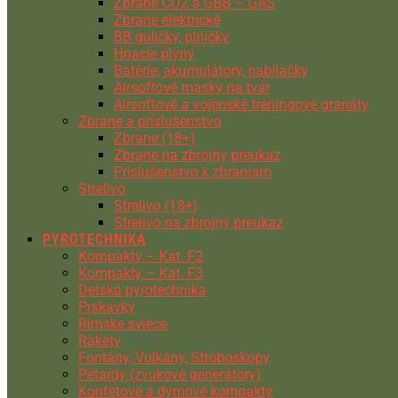
Zbrane CO2 a GBB – GAS
Zbrane elektrické
BB guličky, plničky
Hnacie plyny
Batérie, akumulátory, nabíjačky
Airsoftové masky na tvár
Airsoftové a vojenské tréningové granáty
Zbrane a príslušenstvo
Zbrane (18+)
Zbrane na zbrojny preukaz
Príslušenstvo k zbraniam
Strelivo
Strelivo (18+)
Strelivo na zbrojný preukaz
PYROTECHNIKA
Kompakty – Kat. F2
Kompakty – Kat. F3
Detská pyrotechnika
Prskavky
Rímske sviece
Rakety
Fontány, Vulkány, Stroboskopy
Petardy (zvukové generátory)
Konfetové a dymové kompakty