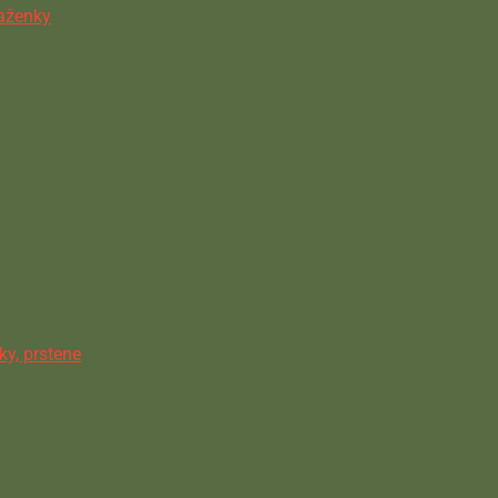
ňaženky
ky, prstene