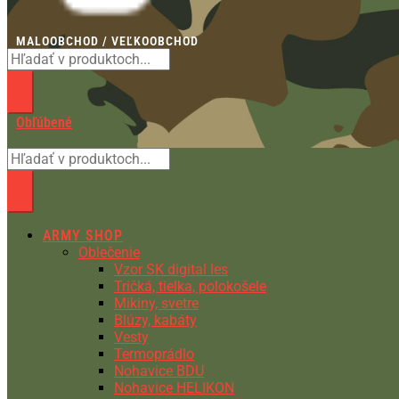
MALOOBCHOD / VEĽKOOBCHOD
Obľúbené
ARMY SHOP
Oblečenie
Vzor SK digital les
Tričká, tielka, polokošele
Mikiny, svetre
Blúzy, kabáty
Vesty
Termoprádlo
Nohavice BDU
Nohavice HELIKON