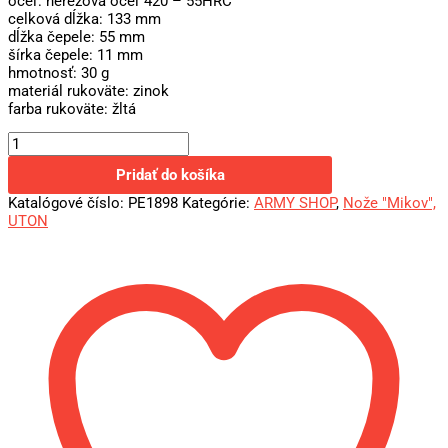
oceľ: nerezová oceľ 420 – 55HRC
celková dĺžka: 133 mm
dĺžka čepele: 55 mm
šírka čepele: 11 mm
hmotnosť: 30 g
materiál rukoväte: zinok
farba rukoväte: žltá
Pridať do košíka
Katalógové číslo:
PE1898
Kategórie:
ARMY SHOP
,
Nože "Mikov",
UTON