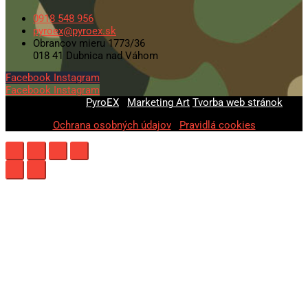
0918 548 956
pyroex@pyroex.sk
Obrancov mieru 1773/36
018 41 Dubnica nad Váhom
Facebook
Instagram
Facebook
Instagram
© 2020-2026
PyroEX
|
Marketing Art
Tvorba web stránok
Ochrana osobných údajov
|
Pravidlá cookies