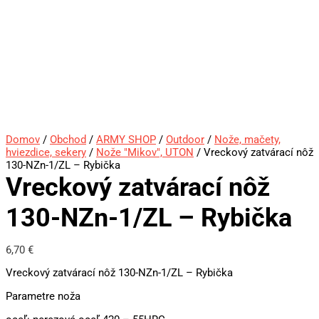
Domov
/
Obchod
/
ARMY SHOP
/
Outdoor
/
Nože, mačety,
hviezdice, sekery
/
Nože "Mikov", UTON
/ Vreckový zatvárací nôž
130-NZn-1/ZL – Rybička
Vreckový zatvárací nôž
130-NZn-1/ZL – Rybička
6,70
€
Vreckový zatvárací nôž 130-NZn-1/ZL – Rybička
Parametre noža