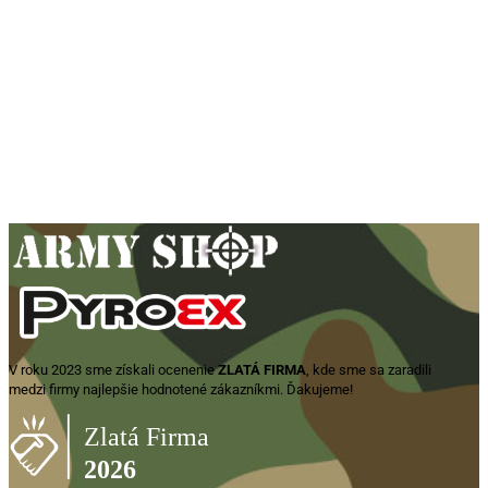
Pilka VZOR 75 pre UTON
11,00
€
Pridať do košíka
V roku 2023 sme získali ocenenie
ZLATÁ FIRMA
, kde sme sa zaradili
medzi firmy najlepšie hodnotené zákazníkmi. Ďakujeme!