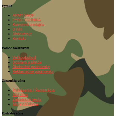
PyroEX
ARMY SHOP
PYROTECHNIKA
Kamenná predajňa
O nás
Ohňostroje
Kontakt
Pomoc zákazníkom
Veľkoobchod
Doprava a platba
Obchodné podmienky
Reklamačné podmienky
Zákaznícka zóna
Prihlásenie / Registrácia
Môj účet
Zabudnuté heslo
Moje obľúbené
Kontaktné údaje