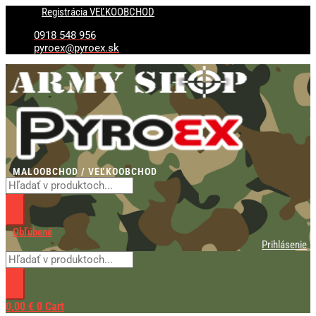
Preskočiť
Products
Products
množstvo
Registrácia VEĽKOOBCHOD
na
search
search
Prsteň
obsah
ALBAINOX,
0918 548 956
Templársky
pyroex@pyroex.sk
kríž
-
strieborný
MALOOBCHOD / VEĽKOOBCHOD
Obľúbené
Prihlásenie
0,00
€
0
Cart