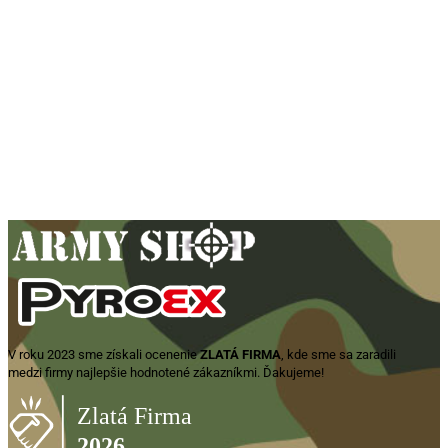
Prsteň
ALBAINOX,
Skull –
strieborný
8,90
€
Pridať do
košíka
V roku 2023 sme získali ocenenie
ZLATÁ FIRMA
, kde sme sa zaradili
medzi firmy najlepšie hodnotené zákazníkmi. Ďakujeme!