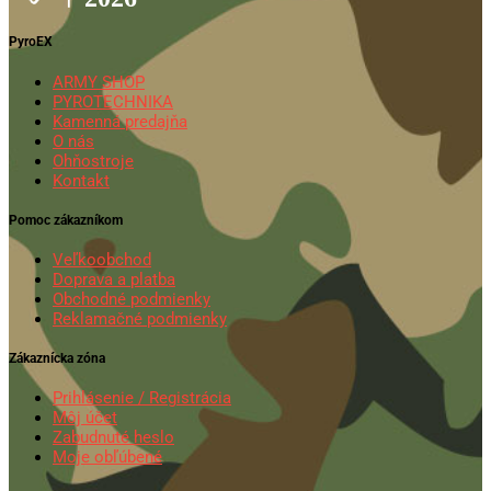
PyroEX
ARMY SHOP
PYROTECHNIKA
Kamenná predajňa
O nás
Ohňostroje
Kontakt
Pomoc zákazníkom
Veľkoobchod
Doprava a platba
Obchodné podmienky
Reklamačné podmienky
Zákaznícka zóna
Prihlásenie / Registrácia
Môj účet
Zabudnuté heslo
Moje obľúbené