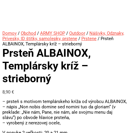
Domov
/
Obchod
/
ARMY SHOP
/
Outdoor
/
Nášivky, Odznaky,
Prívesky, ID štítky, samolepky, prstene
/
Prstene
/ Prsteň
ALBAINOX, Templársky kríž – strieborný
Prsteň ALBAINOX,
Templársky kríž –
strieborný
8,90
€
– prsteň s motívom templárskeho kríža od výrobcu ALBAINOX,
– nápis „Non nobis domine sed nomini tuo da gloriam“ (v
preklade: „Nie nám, Pane, nie nám, ale svojmu menu daj
slávu“) po obvode hlavice prsteňa,
– vyrobený z nerezovej ocele,
V ponuke 2 veľkosti: 20 a 21 mm