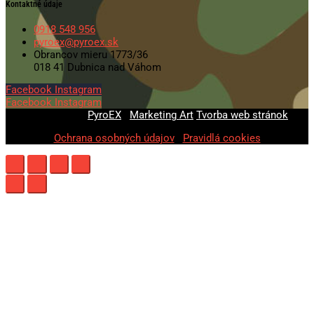
Kontaktné údaje
0918 548 956
pyroex@pyroex.sk
Obrancov mieru 1773/36
018 41 Dubnica nad Váhom
Facebook
Instagram
Facebook
Instagram
© 2020-2026
PyroEX
|
Marketing Art
Tvorba web stránok
Ochrana osobných údajov
|
Pravidlá cookies