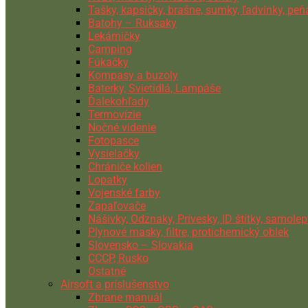
Tašky, kapsičky, brašne, sumky, ľadvinky, pe
Batohy – Ruksaky
Lekárničky
Camping
Fúkačky
Kompasy a buzoly
Baterky, Svietidlá, Lampáše
Ďalekohľady
Termovízie
Nočné videnie
Fotopasce
Vysielačky
Chrániče kolien
Lopatky
Vojenské farby
Zapaľovače
Nášivky, Odznaky, Prívesky, ID štítky, samolep
Plynové masky, filtre, protichemický oblek
Slovensko – Slovakia
CCCP, Rusko
Ostatné
Airsoft a príslušenstvo
Zbrane manuál