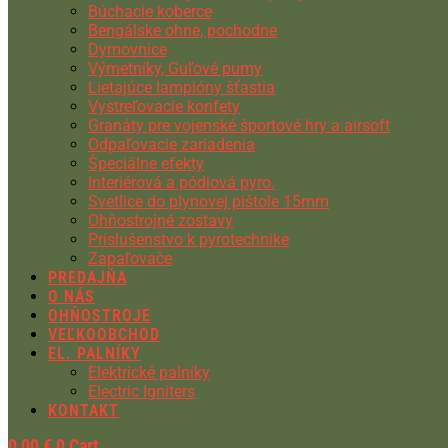
Búchacie koberce
Bengálske ohne, pochodne
Dymovnice
Výmetníky, Guľové pumy
Lietajúce lampióny šťastia
Vystreľovacie konfety
Granáty pre vojenské športové hry a airsoft
Odpaľovacie zariadenia
Špeciálne efekty
Interiérová a pódiová pyro.
Svetlice do plynovej pištole 15mm
Ohňostrojné zostavy
Príslušenstvo k pyrotechnike
Zapaľovače
PREDAJŇA
O NÁS
OHŇOSTROJE
VEĽKOOBCHOD
EL. PALNÍKY
Elektrické palníky
Electric Igniters
KONTAKT
0,00
€
0
Cart