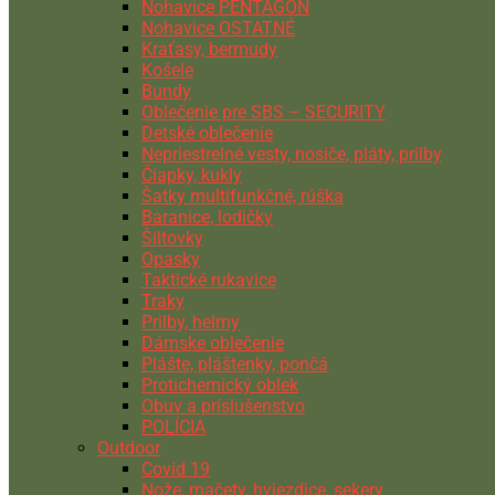
Nohavice PENTAGON
Nohavice OSTATNÉ
Kraťasy, bermudy
Košele
Bundy
Oblečenie pre SBS – SECURITY
Detské oblečenie
Nepriestrelné vesty, nosiče, pláty, prilby
Čiapky, kukly
Šatky multifunkčné, rúška
Baranice, lodičky
Šiltovky
Opasky
Taktické rukavice
Traky
Prilby, helmy
Dámske oblečenie
Plášte, pláštenky, pončá
Protichemický oblek
Obuv a príslušenstvo
POLÍCIA
Outdoor
Covid 19
Nože, mačety, hviezdice, sekery