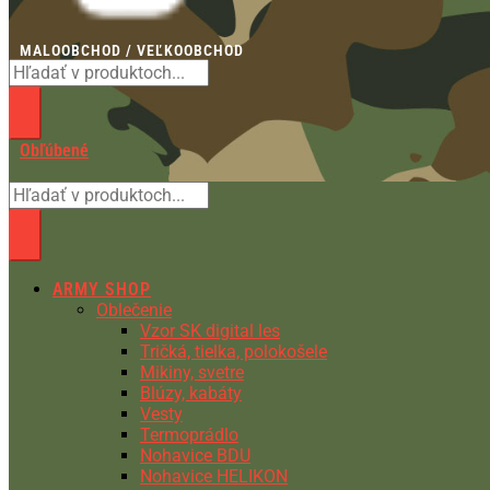
MALOOBCHOD / VEĽKOOBCHOD
Obľúbené
ARMY SHOP
Oblečenie
Vzor SK digital les
Tričká, tielka, polokošele
Mikiny, svetre
Blúzy, kabáty
Vesty
Termoprádlo
Nohavice BDU
Nohavice HELIKON