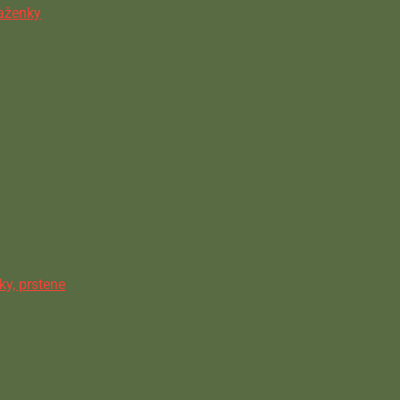
ňaženky
ky, prstene