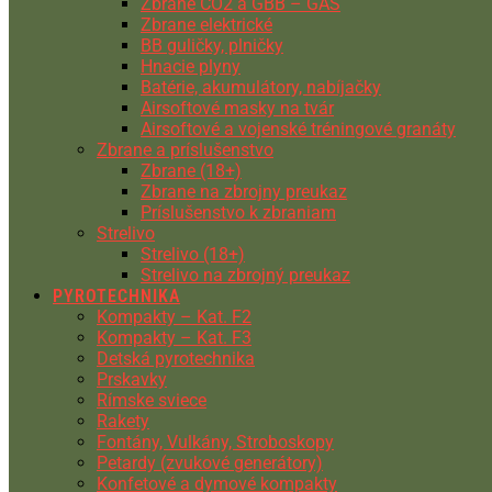
Zbrane CO2 a GBB – GAS
Zbrane elektrické
BB guličky, plničky
Hnacie plyny
Batérie, akumulátory, nabíjačky
Airsoftové masky na tvár
Airsoftové a vojenské tréningové granáty
Zbrane a príslušenstvo
Zbrane (18+)
Zbrane na zbrojny preukaz
Príslušenstvo k zbraniam
Strelivo
Strelivo (18+)
Strelivo na zbrojný preukaz
PYROTECHNIKA
Kompakty – Kat. F2
Kompakty – Kat. F3
Detská pyrotechnika
Prskavky
Rímske sviece
Rakety
Fontány, Vulkány, Stroboskopy
Petardy (zvukové generátory)
Konfetové a dymové kompakty