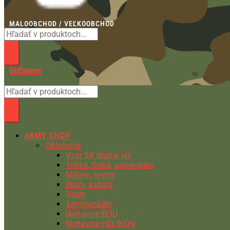
MALOOBCHOD / VEĽKOOBCHOD
Obľúbené
ARMY SHOP
Oblečenie
Vzor SK digital les
Tričká, tielka, polokošele
Mikiny, svetre
Blúzy, kabáty
Vesty
Termoprádlo
Nohavice BDU
Nohavice HELIKON