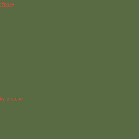
ňaženky
ky, prstene