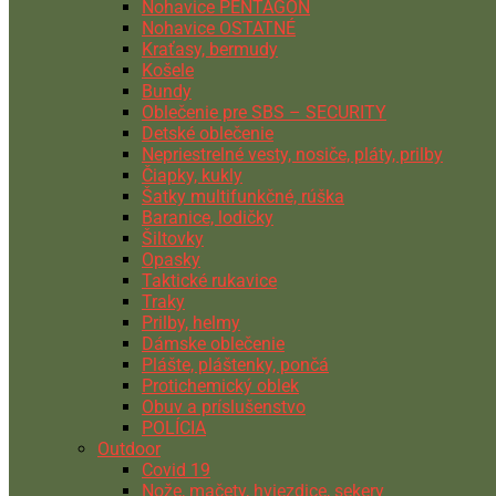
Nohavice PENTAGON
Nohavice OSTATNÉ
Kraťasy, bermudy
Košele
Bundy
Oblečenie pre SBS – SECURITY
Detské oblečenie
Nepriestrelné vesty, nosiče, pláty, prilby
Čiapky, kukly
Šatky multifunkčné, rúška
Baranice, lodičky
Šiltovky
Opasky
Taktické rukavice
Traky
Prilby, helmy
Dámske oblečenie
Plášte, pláštenky, pončá
Protichemický oblek
Obuv a príslušenstvo
POLÍCIA
Outdoor
Covid 19
Nože, mačety, hviezdice, sekery