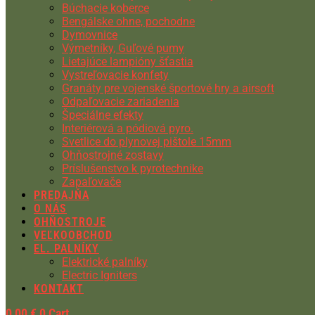
Búchacie koberce
Bengálske ohne, pochodne
Dymovnice
Výmetníky, Guľové pumy
Lietajúce lampióny šťastia
Vystreľovacie konfety
Granáty pre vojenské športové hry a airsoft
Odpaľovacie zariadenia
Špeciálne efekty
Interiérová a pódiová pyro.
Svetlice do plynovej pištole 15mm
Ohňostrojné zostavy
Príslušenstvo k pyrotechnike
Zapaľovače
PREDAJŇA
O NÁS
OHŇOSTROJE
VEĽKOOBCHOD
EL. PALNÍKY
Elektrické palníky
Electric Igniters
KONTAKT
0,00
€
0
Cart