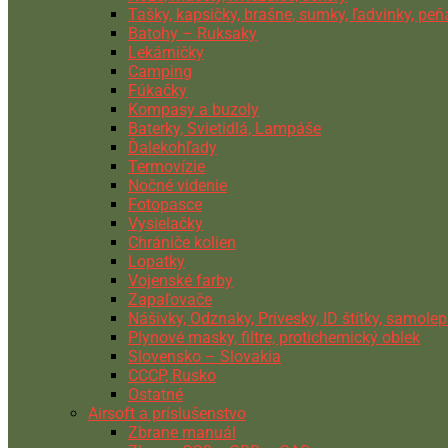
Tašky, kapsičky, brašne, sumky, ľadvinky, pe
Batohy – Ruksaky
Lekárničky
Camping
Fúkačky
Kompasy a buzoly
Baterky, Svietidlá, Lampáše
Ďalekohľady
Termovízie
Nočné videnie
Fotopasce
Vysielačky
Chrániče kolien
Lopatky
Vojenské farby
Zapaľovače
Nášivky, Odznaky, Prívesky, ID štítky, samolep
Plynové masky, filtre, protichemický oblek
Slovensko – Slovakia
CCCP, Rusko
Ostatné
Airsoft a príslušenstvo
Zbrane manuál