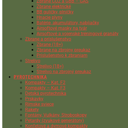
Zbrane CO2 a GBB – GAS
Zbrane elektrické
BB guličky, plničky
Hnacie plyny
Batérie, akumulátory, nabíjačky
Airsoftové masky na tvár
Airsoftové a vojenské tréningové granáty
Zbrane a príslušenstvo
Zbrane (18+)
Zbrane na zbrojny preukaz
Príslušenstvo k zbraniam
Strelivo
Strelivo (18+)
Strelivo na zbrojný preukaz
PYROTECHNIKA
Kompakty – Kat. F2
Kompakty – Kat. F3
Detská pyrotechnika
Prskavky
Rímske sviece
Rakety
Fontány, Vulkány, Stroboskopy
Petardy (zvukové generátory)
Konfetové a dymové kompakty