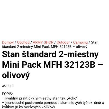
Domov
/
Obchod
/
ARMY SHOP
/
Outdoor
/
Camping
/ Stan
štandard 2-miestny Mini Pack MFH 32123B – olivový
Stan štandard 2-miestny
Mini Pack MFH 32123B –
olivový
45,90
€
POPIS:
– kvalitný, praktický, 2-miestny stan tzv. „Áčko“
– jednoduché postavenie pomocou alumíniových tyčiek, šnúr a
kolíkov (8 ks oceľových kolíkov)