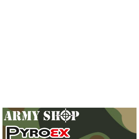
Šiltovka HELIKON-TEX BBC Vent
R/S – čierna
16,99
€
Pridať do košíka