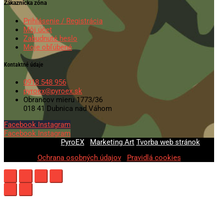
Zákaznícka zóna
Prihlásenie / Registrácia
Môj účet
Zabudnuté heslo
Moje obľúbené
Kontaktné údaje
0918 548 956
pyroex@pyroex.sk
Obrancov mieru 1773/36
018 41 Dubnica nad Váhom
Facebook
Instagram
Facebook
Instagram
© 2020-2026
PyroEX
|
Marketing Art
Tvorba web stránok
Ochrana osobných údajov
|
Pravidlá cookies