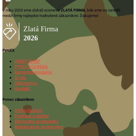
V roku 2023 sme získali ocenenie
ZLATÁ FIRMA
, kde sme sa zaradili
medzi firmy najlepšie hodnotené zákazníkmi. Ďakujeme!
PyroEX
ARMY SHOP
PYROTECHNIKA
Kamenná predajňa
O nás
Ohňostroje
Kontakt
Pomoc zákazníkom
Veľkoobchod
Doprava a platba
Obchodné podmienky
Reklamačné podmienky