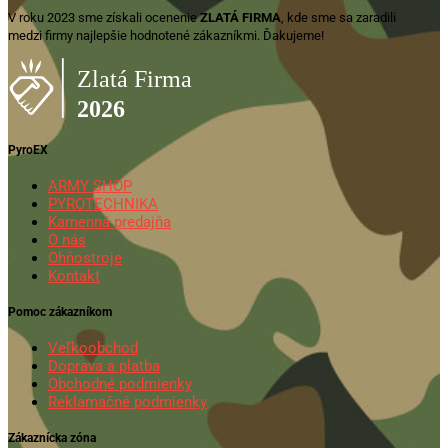
V roku 2023 sme získali ocenenie
ZLATÁ FIRMA
, kde sme sa zaradili
medzi firmy najlepšie hodnotené zákazníkmi. Ďakujeme!
PyroEX
ARMY SHOP
PYROTECHNIKA
Kamenná predajňa
O nás
Ohňostroje
Kontakt
Pomoc zákazníkom
Veľkoobchod
Doprava a platba
Obchodné podmienky
Reklamačné podmienky
Zákaznícka zóna