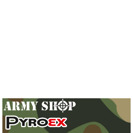
Maskovacia sieť mfh 2x3m OD
Zelená
33,90
€
Pridať do košíka