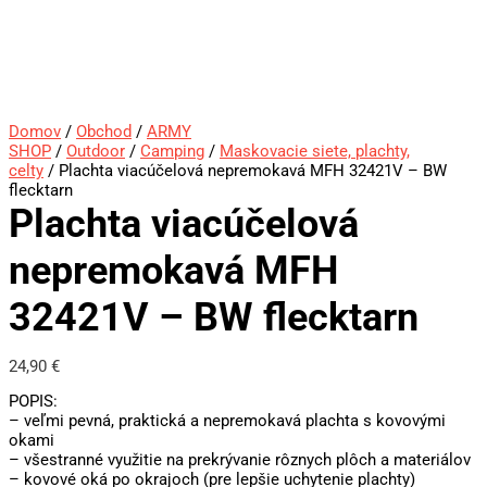
Domov
/
Obchod
/
ARMY
SHOP
/
Outdoor
/
Camping
/
Maskovacie siete, plachty,
celty
/ Plachta viacúčelová nepremokavá MFH 32421V – BW
flecktarn
Plachta viacúčelová
nepremokavá MFH
32421V – BW flecktarn
24,90
€
POPIS:
– veľmi pevná, praktická a nepremokavá plachta s kovovými
okami
– všestranné využitie na prekrývanie rôznych plôch a materiálov
– kovové oká po okrajoch (pre lepšie uchytenie plachty)