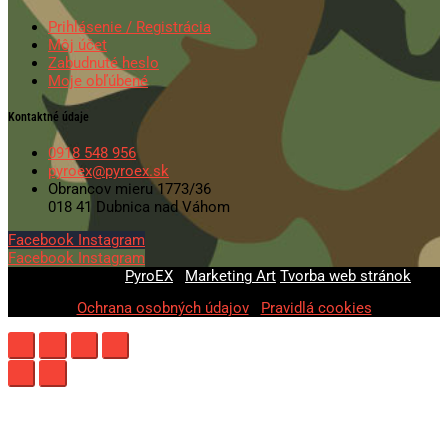
Prihlásenie / Registrácia
Môj účet
Zabudnuté heslo
Moje obľúbené
Kontaktné údaje
0918 548 956
pyroex@pyroex.sk
Obrancov mieru 1773/36
018 41 Dubnica nad Váhom
Facebook
Instagram
Facebook
Instagram
© 2020-2026
PyroEX
|
Marketing Art
Tvorba web stránok
Ochrana osobných údajov
|
Pravidlá cookies