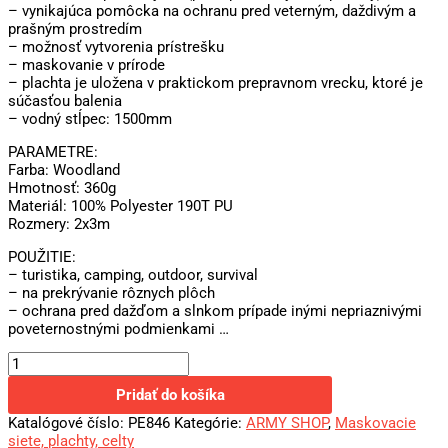
– vynikajúca pomôcka na ochranu pred veterným, daždivým a
prašným prostredím
– možnosť vytvorenia prístrešku
– maskovanie v prírode
– plachta je uložena v praktickom prepravnom vrecku, ktoré je
súčasťou balenia
– vodný stĺpec: 1500mm
PARAMETRE:
Farba: Woodland
Hmotnosť: 360g
Materiál: 100% Polyester 190T PU
Rozmery: 2x3m
POUŽITIE:
– turistika, camping, outdoor, survival
– na prekrývanie rôznych plôch
– ochrana pred dažďom a slnkom prípade inými nepriaznivými
poveternostnými podmienkami …
Pridať do košíka
Katalógové číslo:
PE846
Kategórie:
ARMY SHOP
,
Maskovacie
siete, plachty, celty